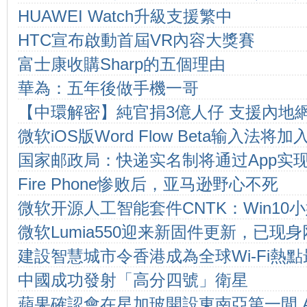
HUAWEI Watch升級支援繁中
HTC宣布啟動首屆VR內容大獎賽
富士康收購Sharp的五個理由
華為：五年後做手機一哥
【中環解密】純官捐3億人仔 支援內地
微软iOS版Word Flow Beta输入法
国家邮政局：快递实名制将通过App实
Fire Phone惨败后，亚马逊野心不死
微软开源人工智能套件CNTK：Win10
微软Lumia550迎来新固件更新，已现
建設智慧城市令香港成為全球Wi-Fi熱
中國成功發射「高分四號」衛星
蘋果確認會在星加玻開設東南亞第一間 Appl