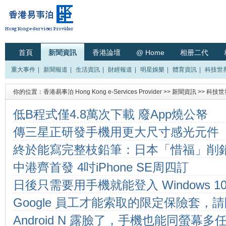
首頁
新聞資訊
香港論壇
@ Home
相册二代
重大事件
|
新聞報道
|
生活資訊
|
財經報道
|
明星娛樂
|
體育資訊
|
科技世
你的位置：
香港易事泊 Hong Kong e-Services Provider
>>
新聞資訊
>>
科技世
低B程式僅4.8萬次下載 廢App燒公帑
傳三星正研發手機用更大尺寸感光元件
終於能寫完整枝鉛筆：日本「惜福」削
中港齊首發 4吋iPhone SE周四訂
日後只需要用手機就能登入 Windows 10
Google 員工才能索取的限定保險套，
Android N 露臉了，手機也能同螢幕
搜尋得到嗎？