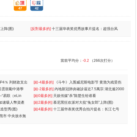
頂:
踩:
47
42
上阵(图)
[反對最多的]
十三届华表奖优秀故事片提名：超强台风
當前平均分：
-0.2
（266次打分）
P4％ 列财政支出
[給-4最多的]
《斗牛》入围威尼斯电影节 黄渤为戏受伤
美雲鼓勵中港學
一
[給-2最多的]
內地新冠肺炎確診逼近7.5萬宗 湖北逾2000
“易联（eLin
人
[給0最多的]
天娱传媒“杀”陈楚生给谁看
 加速吸人幣資產
[給2最多的]
慕尼黑狂欢派对大批“兔女郎”上阵(图)
造型秀(图)
[給4最多的]
十三届华表奖优秀合拍片提名：长江七号
入熊市 中央放水無