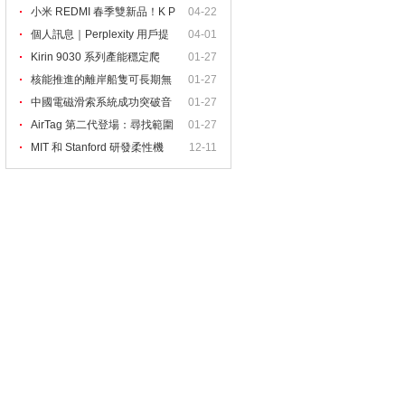
出
小米 REDMI 春季雙新品！K P
04-22
ad
個人訊息｜Perplexity 用戶提
04-01
Kirin 9030 系列產能穩定爬
01-27
核能推進的離岸船隻可長期無
01-27
中國電磁滑索系統成功突破音
01-27
AirTag 第二代登場：尋找範圍
01-27
MIT 和 Stanford 研發柔性機
12-11