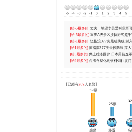
-5
-4
-3
-2
-1
0
1
2
3
4
5
[給-5最多的]
丈夫：希望李英爱叫我哥哥
先
[給-3最多的]
重庆A级景区接待游客超千
[給-1最多的]
恒指瀉377失最後防線 踩
無
[給1最多的]
恒指瀉377失最後防線 踩
[給3最多的]
井上雄彥圓夢 日本男籃進
[給5最多的]
台湾含塑化剂饮料销往厦门
【已經有
269
人表態】
59票
3
25票
感動
路過
高