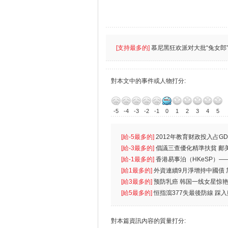
[支持最多的]
慕尼黑狂欢派对大批“兔女郎”
對本文中的事件或人物打分:
-5
-4
-3
-2
-1
0
1
2
3
4
5
[給-5最多的]
2012年教育财政投入占GD
首位
[給-3最多的]
倡議三查優化精準扶貧 鄺
生
[給-1最多的]
香港易事泊（HKeSP）——
k）”项目
[給1最多的]
外資連續9月淨增持中國債
[給3最多的]
预防乳癌 韩国一线女星惊艳
[給5最多的]
恒指瀉377失最後防線 踩
對本篇資訊內容的質量打分: