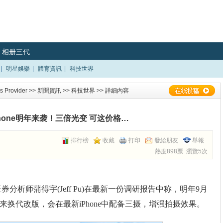
相册三代
|
明星娛樂
|
體育資訊
|
科技世界
 Provider
>>
新聞資訊
>>
科技世界
>> 詳細內容
Phone明年来袭！三倍光变 可这价格…
排行榜
收藏
打印
發給朋友
舉報
熱度898票 瀏覽5次
券分析师蒲得宇(Jeff Pu)在最新一份调研报告中称，明年9月
来换代改版，会在最新iPhone中配备三摄，增强拍摄效果。