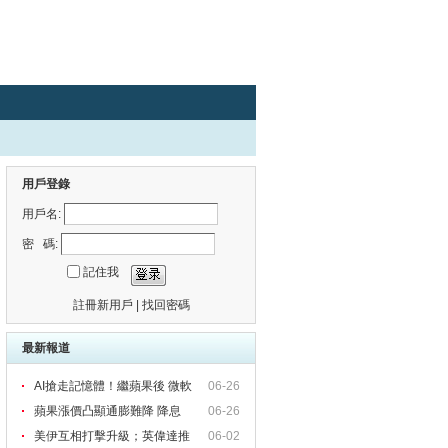
用戶登錄
用戶名:
密 碼:
記住我
註冊新用戶
|
找回密碼
最新報道
AI搶走記憶體！繼蘋果後 微軟
06-26
蘋果漲價凸顯通膨難降 降息
06-26
美伊互相打擊升級；英偉達推
06-02