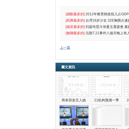
[感動最多的]
2012年教育财政投入占GDP
出首位
[高興最多的]
台湾18岁少女 32E胸围火速
[搞笑最多的]
刘嘉玲恶斗张曼玉显疲惫 素
遮
[無聊最多的]
元朗7.21事件八個月晚上有
催
上一篇
圖文資訊
商务部发言人姚
21机构预测一季