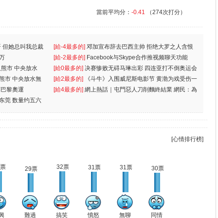
當前平均分：
-0.41
（274次打分）
 但她总叫我总裁
[給-4最多的]
邓加宣布辞去巴西主帅 拒绝大罗之人含恨
万
离
[給-2最多的]
Facebook与Skype合作推视频聊天功能
入熊市 中央放水
[給0最多的]
决赛惨败无碍马琳出彩 四连亚打不倒奥运会
入熊市 中央放水無
[給2最多的]
《斗牛》入围威尼斯电影节 黄渤为戏受伤一
軍巴黎奧運
[給4最多的]
網上熱話｜屯門惡人刀削麵終結業 網民：為
东莞 数量约五六
兩蚊
[心情排行榜]
2票
32票
31票
31票
30票
29票
興
難過
搞笑
憤怒
無聊
同情