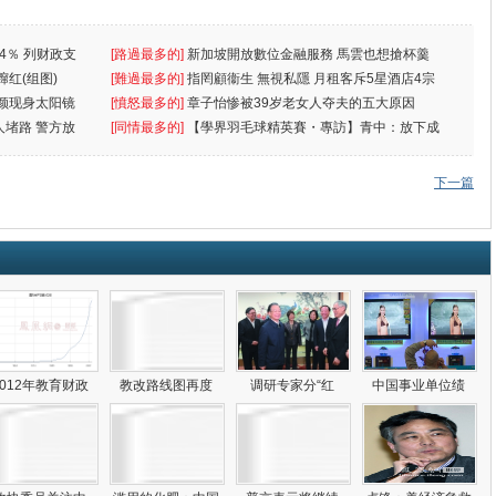
4％ 列财政支
[路過最多的]
新加坡開放數位金融服務 馬雲也想搶杯羹
蹿红(组图)
[難過最多的]
指罔顧衞生 無視私隱 月租客斥5星酒店4宗
颜现身太阳镜
罪
[憤怒最多的]
章子怡惨被39岁老女人夺夫的五大原因
人堵路 警方放
[同情最多的]
【學界羽毛球精英賽・專訪】青中：放下成
敗
下一篇
2012年教育财政
教改路线图再度
调研专家分“红
中国事业单位绩