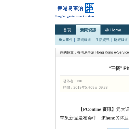
首頁
新聞資訊
@ Home
重大事件
|
新聞報道
|
生活資訊
|
財經報道
你的位置：
香港易事泊 Hong Kong e-Services
“三摄”i
發佈者：
Bill
時間：2018年5月09日 09:38
【PConline 资讯】
元大证
苹果新品发布会中，
iPhone
X将迎