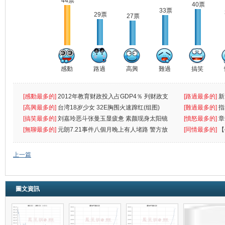
44票
40票
33票
29票
27票
感動
路過
高興
難過
搞笑
[感動最多的]
2012年教育财政投入占GDP4％ 列财政支
[路過最多的]
新
出首位
[高興最多的]
台湾18岁少女 32E胸围火速蹿红(组图)
[難過最多的]
指
[搞笑最多的]
刘嘉玲恶斗张曼玉显疲惫 素颜现身太阳镜
罪
[憤怒最多的]
章
遮
[無聊最多的]
元朗7.21事件八個月晚上有人堵路 警方放
[同情最多的]
【
催
敗
上一篇
圖文資訊