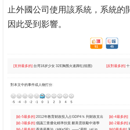
止外國公司使用該系統，系統的
因此受到影響。
頂:
踩:
51
45
[支持最多的]
台湾18岁少女 32E胸围火速蹿红(组图)
[反對最多的]
十
對本文中的事件或人物打分:
-5
-4
-3
-2
-1
0
1
2
3
4
5
[給-5最多的]
2012年教育财政投入占GDP4％ 列财政支出
[給-4最多的]
首位
[給-3最多的]
倡議三查優化精準扶貧 鄺美雲鼓勵中港學
一
[給-2最多的]
生
[給-1最多的]
香港易事泊（HKeSP）——“易联（eLin
人
[給0最多的]