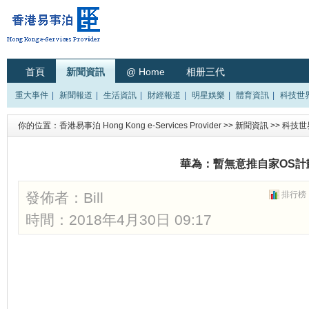
首頁
新聞資訊
@ Home
相册三代
重大事件
|
新聞報道
|
生活資訊
|
財經報道
|
明星娛樂
|
體育資訊
|
科技世
你的位置：
香港易事泊 Hong Kong e-Services Provider
>>
新聞資訊
>>
科技世
華為：暫無意推自家OS計
發佈者：
Bill
排行榜
時間：2018年4月30日 09:17