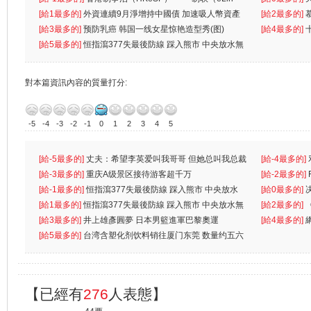
k）”项目
[給1最多的]
外資連續9月淨增持中國債 加速吸人幣資產
[給2最多的]
[給3最多的]
预防乳癌 韩国一线女星惊艳造型秀(图)
[給4最多的]
[給5最多的]
恒指瀉377失最後防線 踩入熊市 中央放水無
對本篇資訊內容的質量打分:
-5
-4
-3
-2
-1
0
1
2
3
4
5
[給-5最多的]
丈夫：希望李英爱叫我哥哥 但她总叫我总裁
[給-4最多的]
先
[給-3最多的]
重庆A级景区接待游客超千万
离
[給-2最多的]
[給-1最多的]
恒指瀉377失最後防線 踩入熊市 中央放水
[給0最多的]
無
[給1最多的]
恒指瀉377失最後防線 踩入熊市 中央放水無
[給2最多的]
[給3最多的]
井上雄彥圓夢 日本男籃進軍巴黎奧運
[給4最多的]
[給5最多的]
台湾含塑化剂饮料销往厦门东莞 数量约五六
兩蚊
【已經有
276
人表態】