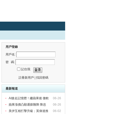
用戶登錄
用戶名:
密 碼:
記住我
註冊新用戶
|
找回密碼
最新報道
AI搶走記憶體！繼蘋果後 微軟
06-26
蘋果漲價凸顯通膨難降 降息
06-26
美伊互相打擊升級；英偉達推
06-02