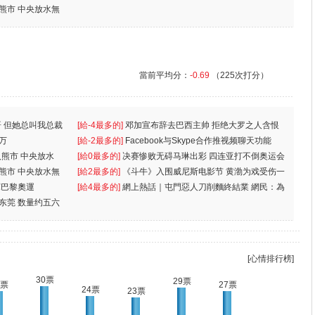
入熊市 中央放水無
當前平均分：
-0.69
（225次打分）
 但她总叫我总裁
[給-4最多的]
邓加宣布辞去巴西主帅 拒绝大罗之人含恨
万
离
[給-2最多的]
Facebook与Skype合作推视频聊天功能
入熊市 中央放水
[給0最多的]
决赛惨败无碍马琳出彩 四连亚打不倒奥运会
入熊市 中央放水無
[給2最多的]
《斗牛》入围威尼斯电影节 黄渤为戏受伤一
軍巴黎奧運
[給4最多的]
網上熱話｜屯門惡人刀削麵終結業 網民：為
东莞 数量约五六
兩蚊
[心情排行榜]
30票
29票
7票
27票
24票
23票