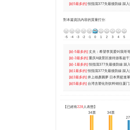
[給5最多的]
恒指瀉377失最後防線 踩
對本篇資訊內容的質量打分:
-5
-4
-3
-2
-1
0
1
2
3
4
5
[給-5最多的]
丈夫：希望李英爱叫我哥哥
先
[給-3最多的]
重庆A级景区接待游客超千
[給-1最多的]
恒指瀉377失最後防線 踩
無
[給1最多的]
恒指瀉377失最後防線 踩
[給3最多的]
井上雄彥圓夢 日本男籃進
[給5最多的]
台湾含塑化剂饮料销往厦门
【已經有
228
人表態】
34票
34票
2