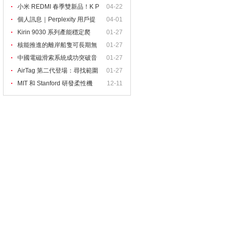
出
小米 REDMI 春季雙新品！K P
04-22
ad
個人訊息｜Perplexity 用戶提
04-01
Kirin 9030 系列產能穩定爬
01-27
核能推進的離岸船隻可長期無
01-27
中國電磁滑索系統成功突破音
01-27
AirTag 第二代登場：尋找範圍
01-27
MIT 和 Stanford 研發柔性機
12-11