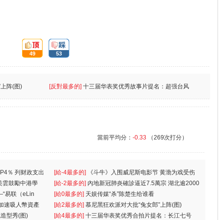
頂:
踩:
49
53
上阵(图)
[反對最多的]
十三届华表奖优秀故事片提名：超强台风
當前平均分：
-0.33
（269次打分）
P4％ 列财政支出
[給-4最多的]
《斗牛》入围威尼斯电影节 黄渤为戏受伤
美雲鼓勵中港學
一
[給-2最多的]
內地新冠肺炎確診逼近7.5萬宗 湖北逾2000
“易联（eLin
人
[給0最多的]
天娱传媒“杀”陈楚生给谁看
 加速吸人幣資產
[給2最多的]
慕尼黑狂欢派对大批“兔女郎”上阵(图)
造型秀(图)
[給4最多的]
十三届华表奖优秀合拍片提名：长江七号