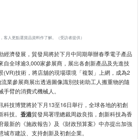
網，客人更點選貨品資料作了解。（受訪者提供）
動經濟發展，貿發局將於下月中同期舉辦春季電子產品
自全球逾3,000家參展商，展出各創新產品及先進技
(VR)技術，將店舖的現場環境「複製」上網，成為2
物流業參展商展出透過圖像識別技術助工人搬重物的隨
械手臂的消費式機械人。
訊科技博覽將於下月13至16日舉行，全球各地的初創
新科技。
貿發局署理總裁周啟良指，創新科技為香
香港
府最新的《施政報告》及《財政預算案》中亦提出加強
慧城市建設、支持創新及初創企業。