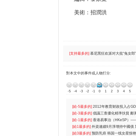
美術：招潤洪
[支持最多的]
慕尼黑狂欢派对大批“兔女郎”
對本文中的事件或人物打分:
-5
-4
-3
-2
-1
0
1
2
3
4
5
[給-5最多的]
2012年教育财政投入占GD
首位
[給-3最多的]
倡議三查優化精準扶貧 鄺
生
[給-1最多的]
香港易事泊（HKeSP）——
k）”项目
[給1最多的]
外資連續9月淨增持中國債
[給3最多的]
预防乳癌 韩国一线女星惊艳