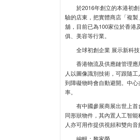
於2016年創立的本港初創
驗的店東，把實體商店「複製
舖，目前已為100家位於香港
俱、美容等行業。
全球初創企業 展示新科技
香港物流及供應鏈管理應
人以圖像識別技術，可跟隨工
到障礙物時會自動避開。中心
率。
有中國參展商展出世上首
同形狀物件，其內置人工智能
人亦可用作提供視頻和雙向音
編輯：黎家榮