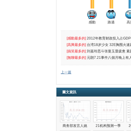
感動
路過
高
[感動最多的]
2012年教育财政投入占GDP
出首位
[高興最多的]
台湾18岁少女 32E胸围火速
[搞笑最多的]
刘嘉玲恶斗张曼玉显疲惫 素
遮
[無聊最多的]
元朗7.21事件八個月晚上有
催
上一篇
圖文資訊
商务部发言人姚
21机构预测一季