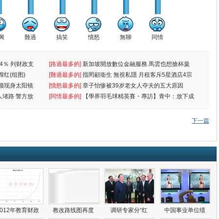
興
難過
搞笑
憤怒
無聊
同情
4％ 列财政支
[路過最多的]
新加坡開放數位金融服務 馬雲也想搶杯羹
蹿红(组图)
[難過最多的]
指罔顧衞生 無視私隱 月租客斥5星酒店4宗
颜现身太阳镜
罪
[憤怒最多的]
章子怡惨被39岁老女人夺夫的五大原因
人堵路 警方放
[同情最多的]
【學界羽毛球精英賽・專訪】青中：放下成
敗
下一篇
2012年教育财政
教改路线图再度
调研专家分“红
中国事业单位绩