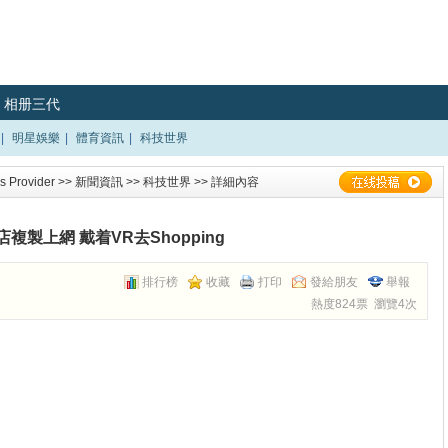
相册三代
|
明星娛樂
|
體育資訊
|
科技世界
 Provider
>>
新聞資訊
>>
科技世界
>> 詳細內容
店複製上網 戴着VR去Shopping
排行榜
收藏
打印
發給朋友
舉報
熱度824票 瀏覽4次