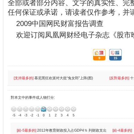
全部或者部分内容、文字的真实性、完
任何保证或承诺，请读者仅作参考，并
2009中国网民财富报告调查
欢迎订阅凤凰网财经电子杂志《股市
頂:
踩:
9
15
[支持最多的]
慕尼黑狂欢派对大批“兔女郎”上阵(图)
[反對最多的]
十
對本文中的事件或人物打分:
-5
-4
-3
-2
-1
0
1
2
3
4
5
[給-5最多的]
2012年教育财政投入占GDP4％ 列财政支出
[給-4最多的]