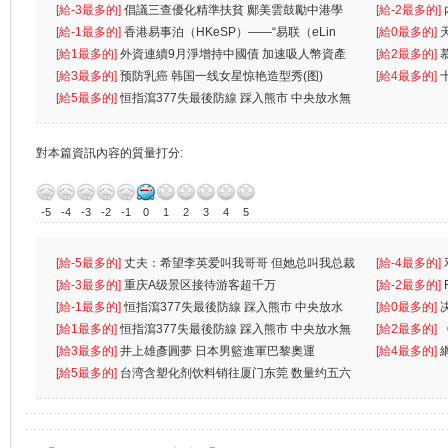
首位
[給-3最多的]
倡議三查優化精準扶貧 鄺美雲鼓勵中港學
一
[給-2最多的]
生
[給-1最多的]
香港易事泊（HKeSP）——“易联（eLin
人
[給0最多的]
k）”项目
[給1最多的]
外資連續9月淨增持中國債 加速吸人幣資產
[給2最多的]
[給3最多的]
预防乳癌 韩国一线女星惊艳造型秀(图)
[給4最多的]
[給5最多的]
恒指瀉377失最後防線 踩入熊市 中央放水無
對本篇資訊內容的質量打分:
-5
-4
-3
-2
-1
0
1
2
3
4
5
[給-5最多的]
丈夫：希望李英爱叫我哥哥 但她总叫我总裁
[給-4最多的]
先
[給-3最多的]
重庆A级景区接待游客超千万
离
[給-2最多的]
[給-1最多的]
恒指瀉377失最後防線 踩入熊市 中央放水
[給0最多的]
無
[給1最多的]
恒指瀉377失最後防線 踩入熊市 中央放水無
[給2最多的]
[給3最多的]
井上雄彥圓夢 日本男籃進軍巴黎奧運
[給4最多的]
[給5最多的]
台湾含塑化剂饮料销往厦门东莞 数量约五六
兩蚊