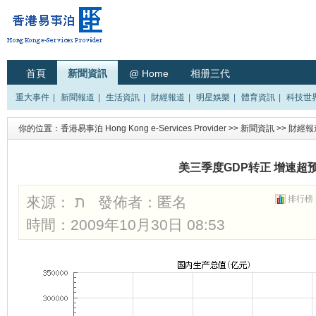
首頁
新聞資訊
@ Home
相册三代
重大事件
|
新聞報道
|
生活資訊
|
財經報道
|
明星娛樂
|
體育資訊
|
科技世
你的位置：
香港易事泊 Hong Kong e-Services Provider
>>
新聞資訊
>>
財經報
美三季度GDP转正 增速超
來源： ת 發佈者：
匿名
排行榜
時間：2009年10月30日 08:53