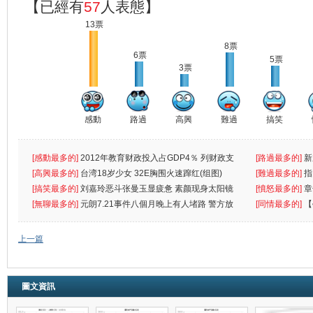
【已經有
57
人表態】
13票
8票
6票
5票
3票
感動
路過
高興
難過
搞笑
[感動最多的]
2012年教育财政投入占GDP4％ 列财政支
[路過最多的]
新
出首位
[高興最多的]
台湾18岁少女 32E胸围火速蹿红(组图)
[難過最多的]
指
[搞笑最多的]
刘嘉玲恶斗张曼玉显疲惫 素颜现身太阳镜
罪
[憤怒最多的]
章
遮
[無聊最多的]
元朗7.21事件八個月晚上有人堵路 警方放
[同情最多的]
【
催
敗
上一篇
圖文資訊