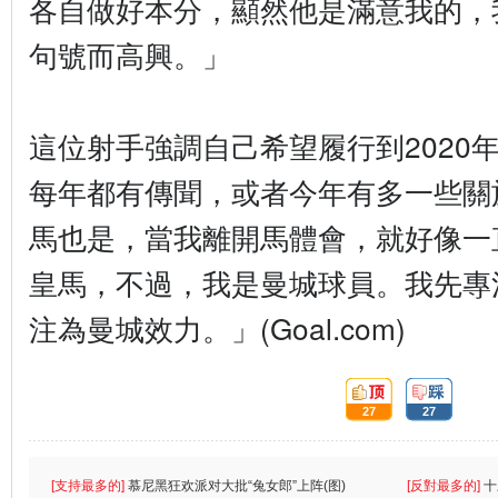
各自做好本分，顯然他是滿意我的，
句號而高興。」
這位射手強調自己希望履行到2020
每年都有傳聞，或者今年有多一些關
馬也是，當我離開馬體會，就好像一
皇馬，不過，我是曼城球員。我先專
注為曼城效力。」(Goal.com)
頂:
踩:
27
27
[支持最多的]
慕尼黑狂欢派对大批“兔女郎”上阵(图)
[反對最多的]
十