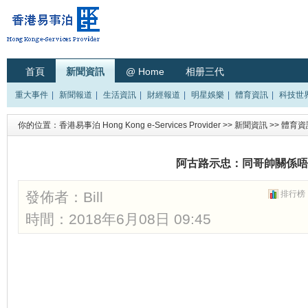
首頁
新聞資訊
@ Home
相册三代
重大事件
|
新聞報道
|
生活資訊
|
財經報道
|
明星娛樂
|
體育資訊
|
科技世
你的位置：
香港易事泊 Hong Kong e-Services Provider
>>
新聞資訊
>>
體育資
阿古路示忠：同哥帥關係唔
發佈者：
Bill
排行榜
時間：2018年6月08日 09:45