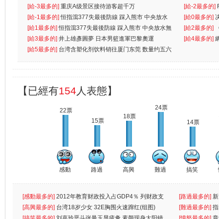
先
[給-3最多的]
重庆A级景区接待游客超千万
离
[給-2最多的]
[給-1最多的]
恒指瀉377失最後防線 踩入熊市 中央放水
[給0最多的]
無
[給1最多的]
恒指瀉377失最後防線 踩入熊市 中央放水無
[給2最多的]
[給3最多的]
井上雄彥圓夢 日本男籃進軍巴黎奧運
[給4最多的]
[給5最多的]
台湾含塑化剂饮料销往厦门东莞 数量约五六
兩蚊
【已經有
154
人表態】
24票
22票
18票
15票
14票
感動
路過
高興
難過
搞笑
[感動最多的]
2012年教育财政投入占GDP4％ 列财政支
[路過最多的]
新
出首位
[高興最多的]
台湾18岁少女 32E胸围火速蹿红(组图)
[難過最多的]
指
[搞笑最多的]
刘嘉玲恶斗张曼玉显疲惫 素颜现身太阳镜
罪
[憤怒最多的]
章