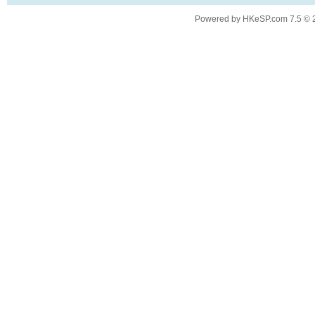
Powered by
HKeSP.com
7.5
© 