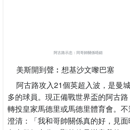
阿古路示忠：同哥帥關係唔錯
美斯開到聲︰想基沙文嚟巴塞
更
多
阿古路攻入21個英超入波，是曼城2
多的球員。現正備戰世界盃的阿古路
轉投皇家馬德里或馬德里體育會。不
澄清：「我和哥帥關係真的好，見面