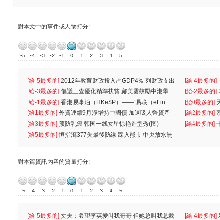
對本文中的事件或人物打分:
-5
-4
-3
-2
-1
0
1
2
3
4
5
[給-5最多的]
2012年教育财政投入占GDP4％ 列财政支出
[給-4最多的]
首位
[給-3最多的]
倡議三查優化精準扶貧 鄺美雲鼓勵中港學
一
[給-2最多的]
生
[給-1最多的]
香港易事泊（HKeSP）——“易联（eLin
人
[給0最多的]
k）”项目
[給1最多的]
外資連續9月淨增持中國債 加速吸人幣資產
[給2最多的]
[給3最多的]
预防乳癌 韩国一线女星惊艳造型秀(图)
[給4最多的]
[給5最多的]
恒指瀉377失最後防線 踩入熊市 中央放水無
對本篇資訊內容的質量打分:
-5
-4
-3
-2
-1
0
1
2
3
4
5
[給-5最多的]
丈夫：希望李英爱叫我哥哥 但她总叫我总裁
[給-4最多的]