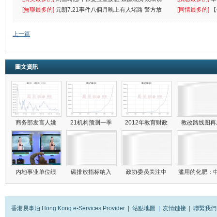
遮
[無聊最多的]
元朗7.21事件八個月晚上有人堵路 警方放
[同情最多的]
【
催
敗
上一篇
圖文資訊
商务部发言人姚
21机构预测一季
2012年教育财政
教改路线图
内地事业单位绩
碳排放指标纳入
政协委员关注中
滥用的化肥：
香港易事泊 Hong Kong e-Services Provider
|
站點地圖
|
友情鏈接
|
聯繫我們