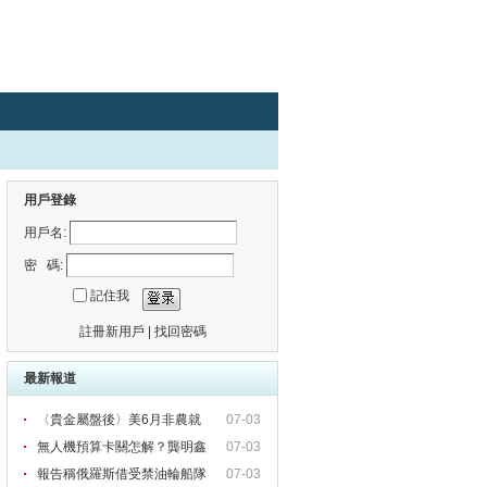
用戶登錄
用戶名:
密 碼:
記住我
註冊新用戶
|
找回密碼
最新報道
〈貴金屬盤後〉美6月非農就
07-03
無人機預算卡關怎解？龔明鑫
07-03
表
報告稱俄羅斯借受禁油輪船隊
07-03