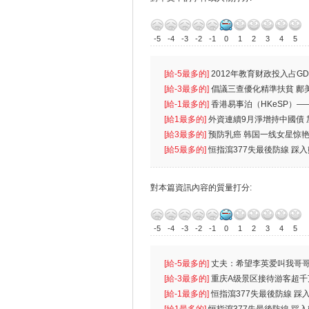
-5
-4
-3
-2
-1
0
1
2
3
4
5
[給-5最多的]
2012年教育财政投入占GD
首位
[給-3最多的]
倡議三查優化精準扶貧 鄺
生
[給-1最多的]
香港易事泊（HKeSP）——
k）”项目
[給1最多的]
外資連續9月淨增持中國債
[給3最多的]
预防乳癌 韩国一线女星惊艳
[給5最多的]
恒指瀉377失最後防線 踩
對本篇資訊內容的質量打分:
-5
-4
-3
-2
-1
0
1
2
3
4
5
[給-5最多的]
丈夫：希望李英爱叫我哥哥
先
[給-3最多的]
重庆A级景区接待游客超千
[給-1最多的]
恒指瀉377失最後防線 踩