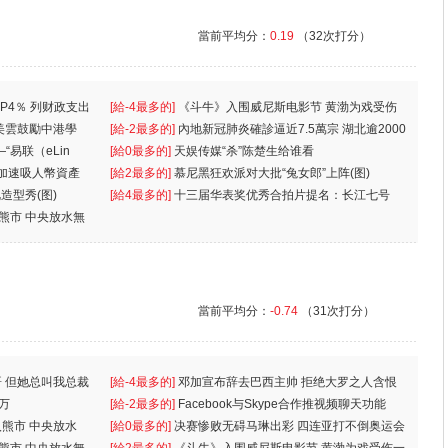
當前平均分：
0.19
（32次打分）
P4％ 列财政支出
[給-4最多的]
《斗牛》入围威尼斯电影节 黄渤为戏受伤
美雲鼓勵中港學
一
[給-2最多的]
內地新冠肺炎確診逼近7.5萬宗 湖北逾2000
“易联（eLin
人
[給0最多的]
天娱传媒“杀”陈楚生给谁看
 加速吸人幣資產
[給2最多的]
慕尼黑狂欢派对大批“兔女郎”上阵(图)
造型秀(图)
[給4最多的]
十三届华表奖优秀合拍片提名：长江七号
入熊市 中央放水無
當前平均分：
-0.74
（31次打分）
 但她总叫我总裁
[給-4最多的]
邓加宣布辞去巴西主帅 拒绝大罗之人含恨
万
离
[給-2最多的]
Facebook与Skype合作推视频聊天功能
入熊市 中央放水
[給0最多的]
决赛惨败无碍马琳出彩 四连亚打不倒奥运会