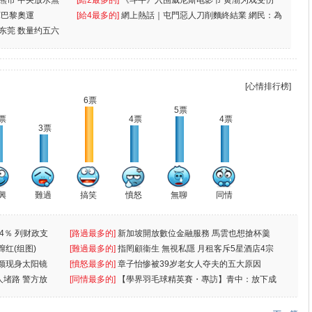
入熊市 中央放水無
[給2最多的]
《斗牛》入围威尼斯电影节 黄渤为戏受伤一
軍巴黎奧運
[給4最多的]
網上熱話｜屯門惡人刀削麵終結業 網民：為
东莞 数量约五六
兩蚊
[心情排行榜]
6票
5票
票
4票
4票
3票
興
難過
搞笑
憤怒
無聊
同情
4％ 列财政支
[路過最多的]
新加坡開放數位金融服務 馬雲也想搶杯羹
蹿红(组图)
[難過最多的]
指罔顧衞生 無視私隱 月租客斥5星酒店4宗
颜现身太阳镜
罪
[憤怒最多的]
章子怡惨被39岁老女人夺夫的五大原因
人堵路 警方放
[同情最多的]
【學界羽毛球精英賽・專訪】青中：放下成
敗