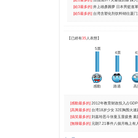
無
[給1最多的]
恒指瀉377失最後防線 踩
[給3最多的]
井上雄彥圓夢 日本男籃進
[給5最多的]
台湾含塑化剂饮料销往厦门
【已經有
35
人表態】
5票
4票
4
感動
路過
高
[感動最多的]
2012年教育财政投入占GDP
出首位
[高興最多的]
台湾18岁少女 32E胸围火速
[搞笑最多的]
刘嘉玲恶斗张曼玉显疲惫 素
遮
[無聊最多的]
元朗7.21事件八個月晚上有
催