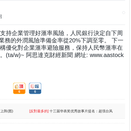
]
支持企業管理好滙率風險，人民銀行決定自下周
滙業務的外潤風險準備金率從20%下調至零。 下一
構優化對企業滙率避險服務，保持人民幣滙率在
/w)~ 阿思達克財經新聞 網址: www.aastock
頂:
踩:
6
6
上阵(图)
[反對最多的]
十三届华表奖优秀故事片提名：超强台风