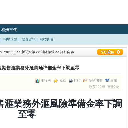
相册三代
|
明星娛樂
|
體育資訊
|
科技世界
 Provider
>>
新聞資訊
>>
財經報道
>> 詳細內容
遠期售滙業務外滙風險準備金率下調至零
排行榜
收藏
打印
發給朋友
舉報
熱度110票 瀏覽2次
售滙業務外滙風險準備金率下調
至零