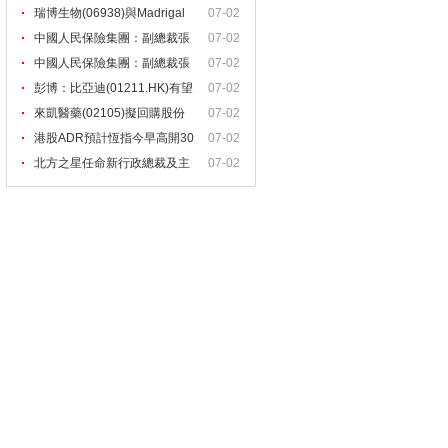
瑞博生物(06938)與Madrigal
07-02
中國人民保險集團：副總裁張
07-02
道
中國人民保險集團：副總裁張
07-02
道
彭博：比亞迪(01211.HK)有望
07-02
再
來凱醫藥(02105)擬回購股份
07-02
港股ADR預計恆指今早高開30
07-02
1
北方之星任命新行政總裁及主
07-02