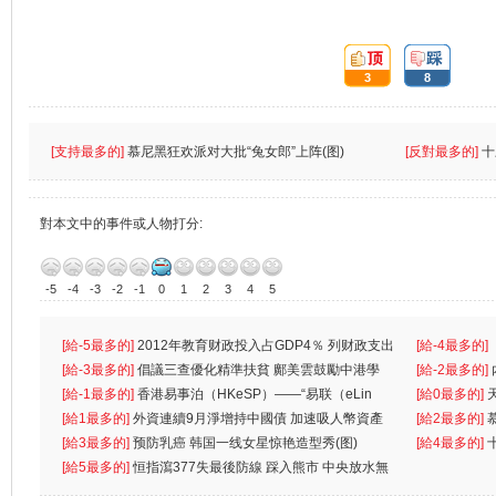
頂:
踩:
3
8
[支持最多的]
慕尼黑狂欢派对大批“兔女郎”上阵(图)
[反對最多的]
十
對本文中的事件或人物打分:
-5
-4
-3
-2
-1
0
1
2
3
4
5
[給-5最多的]
2012年教育财政投入占GDP4％ 列财政支出
[給-4最多的]
首位
[給-3最多的]
倡議三查優化精準扶貧 鄺美雲鼓勵中港學
一
[給-2最多的]
生
[給-1最多的]
香港易事泊（HKeSP）——“易联（eLin
人
[給0最多的]
k）”项目
[給1最多的]
外資連續9月淨增持中國債 加速吸人幣資產
[給2最多的]
[給3最多的]
预防乳癌 韩国一线女星惊艳造型秀(图)
[給4最多的]
[給5最多的]
恒指瀉377失最後防線 踩入熊市 中央放水無