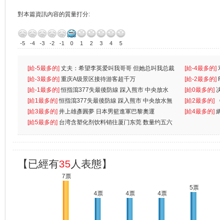
對本篇資訊內容的質量打分:
-5
-4
-3
-2
-1
0
1
2
3
4
5
[給-5最多的]
丈夫：希望李英爱叫我哥哥 但她总叫我总裁
[給-4最多的]
先
[給-3最多的]
重庆A级景区接待游客超千万
离
[給-2最多的]
[給-1最多的]
恒指瀉377失最後防線 踩入熊市 中央放水
[給0最多的]
無
[給1最多的]
恒指瀉377失最後防線 踩入熊市 中央放水無
[給2最多的]
[給3最多的]
井上雄彥圓夢 日本男籃進軍巴黎奧運
[給4最多的]
[給5最多的]
台湾含塑化剂饮料销往厦门东莞 数量约五六
兩蚊
【已經有
35
人表態】
7票
5票
4票
4票
4票