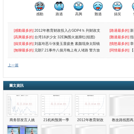
感動
路過
高興
難過
搞笑
[感動最多的]
2012年教育财政投入占GDP4％ 列财政支
[路過最多的]
新
出首位
[高興最多的]
台湾18岁少女 32E胸围火速蹿红(组图)
[難過最多的]
指
[搞笑最多的]
刘嘉玲恶斗张曼玉显疲惫 素颜现身太阳镜
罪
[憤怒最多的]
章
遮
[無聊最多的]
元朗7.21事件八個月晚上有人堵路 警方放
[同情最多的]
【
催
敗
上一篇
圖文資訊
商务部发言人姚
21机构预测一季
2012年教育财政
教改路线图