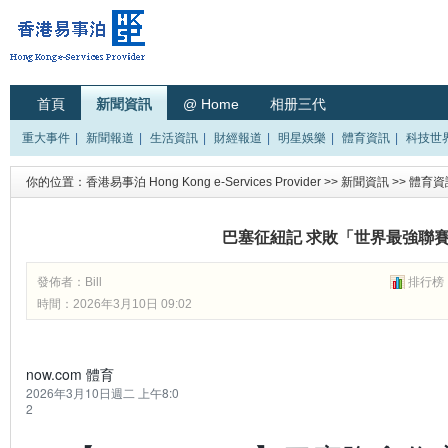
首頁
新聞資訊
@ Home
相册三代
重大事件
|
新聞報道
|
生活資訊
|
財經報道
|
明星娛樂
|
體育資訊
|
科技世
你的位置：
香港易事泊 Hong Kong e-Services Provider
>>
新聞資訊
>>
體育資
巴塞征紐記 求敗「世界最強聯
發佈者：
Bill
排行榜
時間：2026年3月10日 09:02
now.com 體育
2026年3月10日週二 上午8:0
2