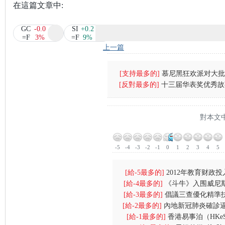
在這篇文章中:
GC
-0.0
SI
+0.2
=F
3%
=F
9%
上一篇
[支持最多的]
慕尼黑狂欢派对大批
[反對最多的]
十三届华表奖优秀故
(图)
强台风
對本文
-5
-4
-3
-2
-1
0
1
2
3
4
5
[給-5最多的]
2012年教育财政投
[給-4最多的]
《斗牛》入围威尼
财政支出首位
[給-3最多的]
倡議三查優化精準
戏受伤一
[給-2最多的]
內地新冠肺炎確診逼近
中港學生
[給-1最多的]
香港易事泊（HKe
逾2000人