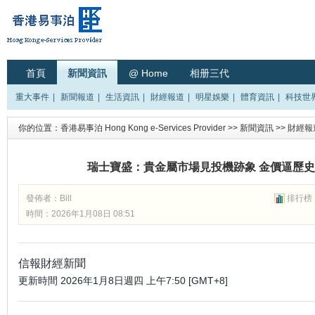
首頁
新聞資訊
@ Home
相册三代
重大事件
|
新聞報道
|
生活資訊
|
財經報道
|
明星娛樂
|
體育資訊
|
科技世
你的位置：
香港易事泊 Hong Kong e-Services Provider
>>
新聞資訊
>>
財經報
瑞士寶盛：貴金屬市場見投機跡象 金價逼歷史
發佈者：
Bill
排行榜
時間：2026年1月08日 08:51
信報財經新聞
更新時間
2026年1月8日週四 上午7:50 [GMT+8]