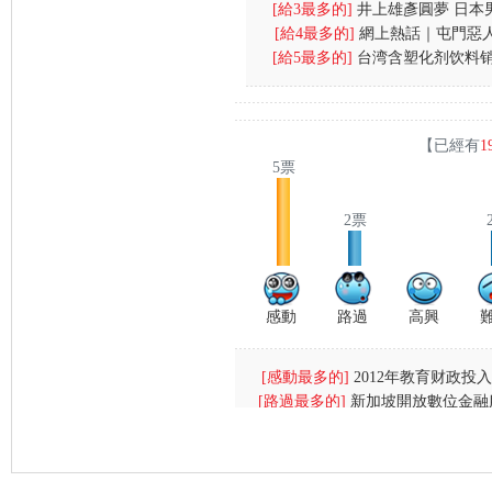
[給3最多的]
井上雄彥圓夢 日本
戏受伤一
[給4最多的]
網上熱話｜屯門惡
運
[給5最多的]
台湾含塑化剂饮料销
網民：為兩蚊
量约五六
【已經有
1
5票
2票
感動
路過
高興
[感動最多的]
2012年教育财政投入
[路過最多的]
新加坡開放數位金融
财政支出首位
[高興最多的]
台湾18岁少女 32E
搶杯羹
[難過最多的]
指罔顧衞生 無視私隱
图)
[搞笑最多的]
刘嘉玲恶斗张曼玉显
酒店4宗罪