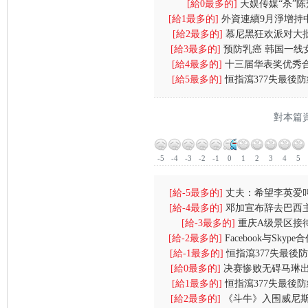
[給0最多的]
（eLink）”项目
天娱传媒“杀”
[給1最多的]
外資連續9月淨增持
[給2最多的]
慕尼黑狂欢派对大批
幣資產
[給3最多的]
预防乳癌 韩国一线
(图)
[給4最多的]
十三届华表奖优秀
(图)
[給5最多的]
恒指瀉377失最後防
江七号
央放水無
對本篇
-5
-4
-3
-2
-1
0
1
2
3
4
5
[給-5最多的]
丈夫：希望李英爱
[給-4最多的]
邓加宣布辞去巴西
叫我总裁先
[給-3最多的]
重庆A级景区接
人含恨离
[給-2最多的]
Facebook与Sky
[給-1最多的]
恒指瀉377失最後防
能
[給0最多的]
决赛惨败无碍马琳出
央放水無
[給1最多的]
恒指瀉377失最後防
倒奥运会
[給2最多的]
《斗牛》入围威尼斯
央放水無