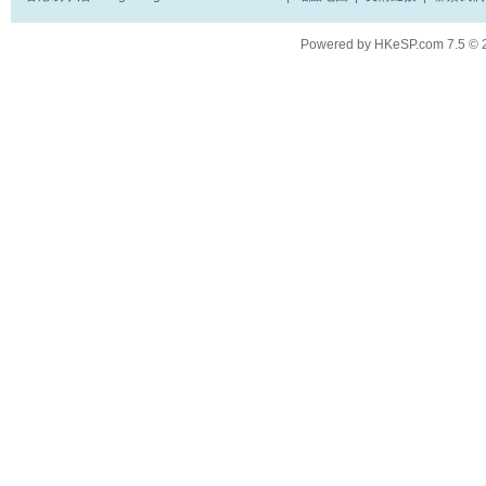
Powered by
HKeSP.com
7.5
© 