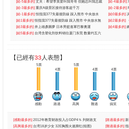
[給-5最多的]
丈夫：希望李英爱叫我哥哥 但她总叫我总裁
[給-4最多的]
先
[給-3最多的]
重庆A级景区接待游客超千万
离
[給-2最多的]
[給-1最多的]
恒指瀉377失最後防線 踩入熊市 中央放水
[給0最多的]
無
[給1最多的]
恒指瀉377失最後防線 踩入熊市 中央放水無
[給2最多的]
[給3最多的]
井上雄彥圓夢 日本男籃進軍巴黎奧運
[給4最多的]
[給5最多的]
台湾含塑化剂饮料销往厦门东莞 数量约五六
兩蚊
【已經有
33
人表態】
5票
5票
4票
4票
4票
感動
路過
高興
難過
搞笑
[感動最多的]
2012年教育财政投入占GDP4％ 列财政支
[路過最多的]
新
出首位
[高興最多的]
台湾18岁少女 32E胸围火速蹿红(组图)
[難過最多的]
指