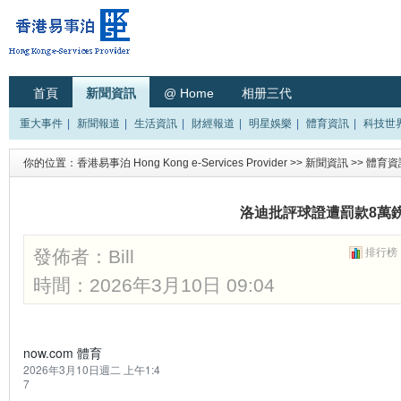
首頁
新聞資訊
@ Home
相册三代
重大事件
|
新聞報道
|
生活資訊
|
財經報道
|
明星娛樂
|
體育資訊
|
科技世
你的位置：
香港易事泊 Hong Kong e-Services Provider
>>
新聞資訊
>>
體育資
洛迪批評球證遭罰款8萬
發佈者：
Bill
排行榜
時間：2026年3月10日 09:04
now.com 體育
2026年3月10日週二 上午1:4
7