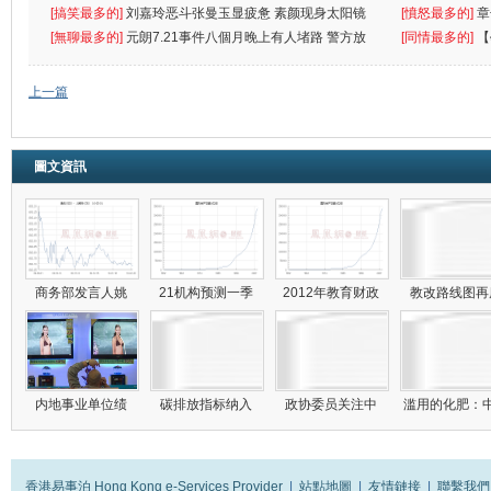
[搞笑最多的]
刘嘉玲恶斗张曼玉显疲惫 素颜现身太阳镜
罪
[憤怒最多的]
章
遮
[無聊最多的]
元朗7.21事件八個月晚上有人堵路 警方放
[同情最多的]
【
催
敗
上一篇
圖文資訊
商务部发言人姚
21机构预测一季
2012年教育财政
教改路线图
内地事业单位绩
碳排放指标纳入
政协委员关注中
滥用的化肥：
香港易事泊 Hong Kong e-Services Provider
|
站點地圖
|
友情鏈接
|
聯繫我們