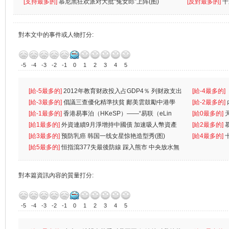
[支持最多的]
慕尼黑狂欢派对大批“兔女郎”上阵(图)
[反對最多的]
十
對本文中的事件或人物打分:
-5
-4
-3
-2
-1
0
1
2
3
4
5
[給-5最多的]
2012年教育财政投入占GDP4％ 列财政支出
[給-4最多的]
首位
[給-3最多的]
倡議三查優化精準扶貧 鄺美雲鼓勵中港學
一
[給-2最多的]
生
[給-1最多的]
香港易事泊（HKeSP）——“易联（eLin
人
[給0最多的]
k）”项目
[給1最多的]
外資連續9月淨增持中國債 加速吸人幣資產
[給2最多的]
[給3最多的]
预防乳癌 韩国一线女星惊艳造型秀(图)
[給4最多的]
[給5最多的]
恒指瀉377失最後防線 踩入熊市 中央放水無
對本篇資訊內容的質量打分:
-5
-4
-3
-2
-1
0
1
2
3
4
5