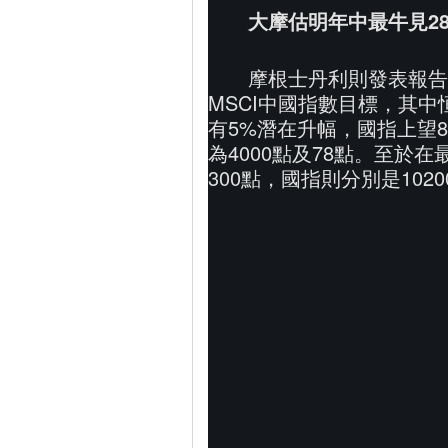
大摩估明年中最牛見28
摩根士丹利則發表報告
MSCI中國指數目標，其中
有5%潛在升幅，國指上望8
為4000點及78點。至於在
300點，國指則分別是1020