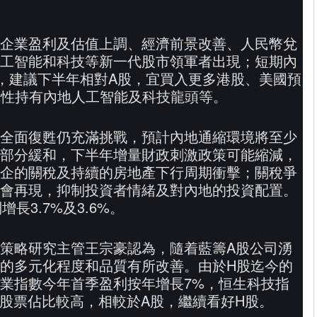
企業盈利及估值上調、經濟前景改善、人民幣兌
工智能和科技等新一代股市領軍者出現；短期內
，建議下半年相對A股，宜買入更多港股、美國預
擇性持有內地人工智能及科技龍頭等。
全面復甦仍充滿挑戰，預計內地通縮環境將至少
部分緩和，下半年增量財政刺激政策可能縮減，
企的關稅及持續的房地產下行周期衝擊；關稅爭
會再現，抑制投資者情緒及對內地的投資配置。
長3.7%及3.6%。
策略研究主管王宗豪認為，隨着藍籌A股公司湧
的多元化程度和品質有所改善。由於H股迄今的
業指數今年首季盈利按年增長7%，恒生科技指
關股票佔比較高，相較於A股，繼續看好H股。