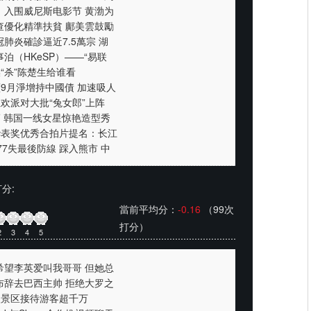
》入围威尼斯电影节 黄渤为
查優化精準扶貧 鄺美雲鼓勵
肺炎確診逼近7.5萬宗 湖
泊（HKeSP）——“易联
“杀”陈楚生给谁看
9月淨增持中國債 加速吸人
欢派对大批“兔女郎”上阵
 韩国一线女星惊艳造型秀
华表奖优秀合拍片提名：长江
77失最後防線 踩入熊市 中
分:
當前平均分：
-0.16
（99次
打分）
2
3
4
5
希望李英爱叫我哥哥 但她总
布辞去巴西主帅 拒绝大罗之
级景区接待游客超千万