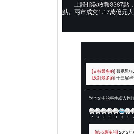
上證指數收報3387點
點。兩市成交1.17萬億元
[支持最多的]
慕尼黑狂
(图)
[反對最多的]
十三届华
强台风
對本文中的事件或人物打
-5
-4
-3
-2
-1
0
1
[給-5最多的]
2012