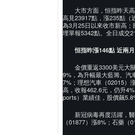
大市方面，恒指昨天高
高見23917點，漲235點（
為3月25日以來收市新高；國
埋單報5342點。全日成交2
恒指昨漲146點 近兩
金價重返3300美元大
9%，為升幅最大藍籌。汽車
7%；理想汽車（02015）漲
高，收報462.6元，仍升4
ports）業績佳，股價飆5.
新冠病毒再度活躍，醫藥
（01877）漲8%；石藥（01