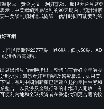
），有望形成「黃金交叉」利好訊號。摩根大通首席亞
表示，中美繼續貿易談判的90天期內，預計港股
要中美談判順利達成協議，估計時間可能要到第
看好互網
分，恒指夜期報23777點，跌6點，低水50點。AD
點，較港收市高2點。
出席媒體見面會時指出，整體而言看好今年港股
較港股弱；繼續看好互聯網及醫療板塊，如果美
下調，有利中國創新藥已經建立起的良性生態和
業整合，以及涉及金融行業的市場准入開放；有
可便利內地和全球投資者在香港找到更合適的投