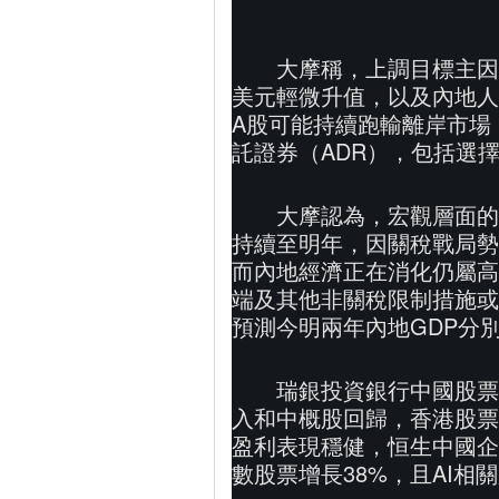
大摩稱，上調目標主因
美元輕微升值，以及內地人
A股可能持續跑輸離岸市場
託證券（ADR），包括選
大摩認為，宏觀層面的
持續至明年，因關稅戰局勢
而內地經濟正在消化仍屬高
端及其他非關稅限制措施或
預測今明兩年內地GDP分別增
瑞銀投資銀行中國股票
入和中概股回歸，香港股票
盈利表現穩健，恒生中國企
數股票增長38%，且AI相