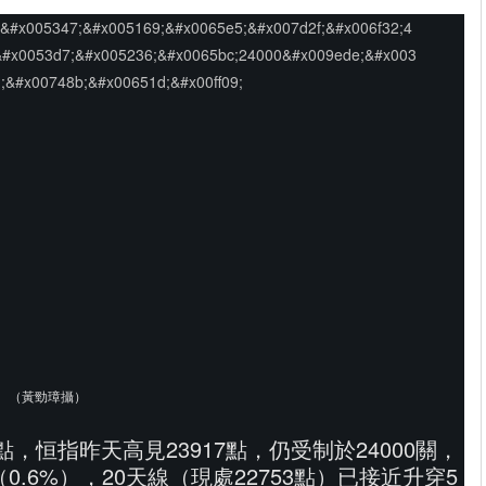
點。（黃勁璋攝）
點，恒指昨天高見23917點，仍受制於24000關，
（0.6%），20天線（現處22753點）已接近升穿5