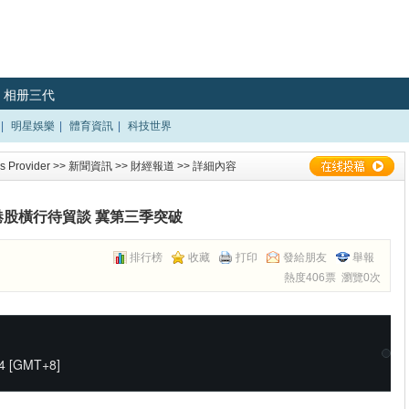
相册三代
|
明星娛樂
|
體育資訊
|
科技世界
 Provider
>>
新聞資訊
>>
財經報道
>> 詳細內容
港股橫行待貿談 冀第三季突破
排行榜
收藏
打印
發給朋友
舉報
熱度406票 瀏覽0次
 [GMT+8]