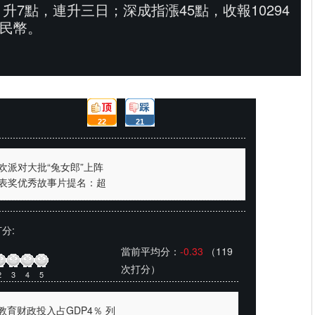
，升7點，連升三日；深成指漲45點，收報10294
人民幣。
頂:
踩:
22
21
欢派对大批“兔女郎”上阵
表奖优秀故事片提名：超
分:
當前平均分：
-0.33
（119
次打分）
2
3
4
5
年教育财政投入占GDP4％ 列