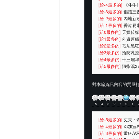
财政支出首位
[給-4最多的]
《斗牛
戏受伤一
[給-3最多的]
倡議三
中港學生
[給-2最多的]
內地新冠
北逾2000人
[給-1最多的]
香港易事
（eLink）”项目
[給0最多的]
天娱传媒
[給1最多的]
外資連續
幣資產
[給2最多的]
慕尼黑狂
(图)
[給3最多的]
预防乳癌
(图)
[給4最多的]
十三届
七号
[給5最多的]
恒指瀉3
央放水無
對本篇資訊內容的質量打
-5
-4
-3
-2
-1
0
1
[給-5最多的]
丈夫：
叫我总裁先
[給-4最多的]
邓加宣
人含恨离
[給-3最多的]
重庆A