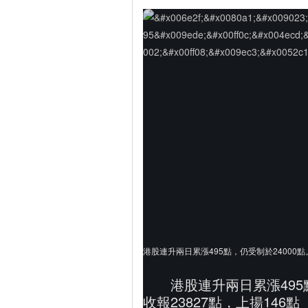
港股連升兩日累漲495點，仍受制於24000
港股連升兩日累漲495
收報23827點，上揚146點