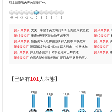
對本篇資訊內容的質量打分:
-5
-4
-3
-2
-1
0
1
2
3
4
5
[給-5最多的]
丈夫：希望李英爱叫我哥哥 但她总叫我总裁
[給-4最多的]
先
[給-3最多的]
重庆A级景区接待游客超千万
离
[給-2最多的]
[給-1最多的]
恒指瀉377失最後防線 踩入熊市 中央放水
[給0最多的]
無
[給1最多的]
恒指瀉377失最後防線 踩入熊市 中央放水無
[給2最多的]
[給3最多的]
井上雄彥圓夢 日本男籃進軍巴黎奧運
[給4最多的]
[給5最多的]
台湾含塑化剂饮料销往厦门东莞 数量约五六
兩蚊
【已經有
101
人表態】
13票
13票
11票
11票
10票