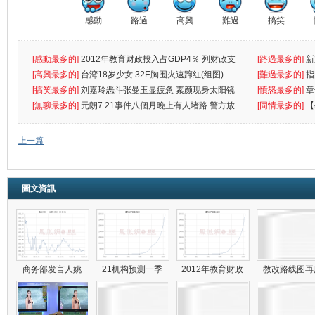
感動
路過
高興
難過
搞笑
[感動最多的]
2012年教育财政投入占GDP4％ 列财政支
[路過最多的]
新
出首位
[高興最多的]
台湾18岁少女 32E胸围火速蹿红(组图)
[難過最多的]
指
[搞笑最多的]
刘嘉玲恶斗张曼玉显疲惫 素颜现身太阳镜
罪
[憤怒最多的]
章
遮
[無聊最多的]
元朗7.21事件八個月晚上有人堵路 警方放
[同情最多的]
【
催
敗
上一篇
圖文資訊
商务部发言人姚
21机构预测一季
2012年教育财政
教改路线图