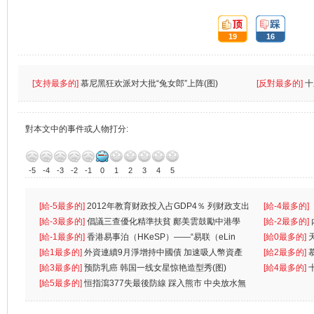
頂:
踩:
19
16
[支持最多的]
慕尼黑狂欢派对大批“兔女郎”上阵(图)
[反對最多的]
十
對本文中的事件或人物打分:
-5
-4
-3
-2
-1
0
1
2
3
4
5
[給-5最多的]
2012年教育财政投入占GDP4％ 列财政支出
[給-4最多的]
首位
[給-3最多的]
倡議三查優化精準扶貧 鄺美雲鼓勵中港學
一
[給-2最多的]
生
[給-1最多的]
香港易事泊（HKeSP）——“易联（eLin
人
[給0最多的]
k）”项目
[給1最多的]
外資連續9月淨增持中國債 加速吸人幣資產
[給2最多的]
[給3最多的]
预防乳癌 韩国一线女星惊艳造型秀(图)
[給4最多的]
[給5最多的]
恒指瀉377失最後防線 踩入熊市 中央放水無