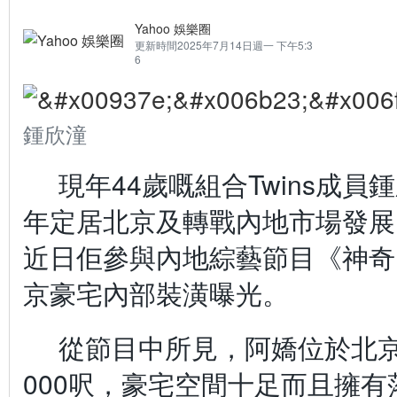
Yahoo 娛樂圈
更新時間
2025年7月14日週一 下午5:3
6
鍾欣潼
現年44歲嘅組合Twins成
年定居北京及轉戰內地市場發展
近日佢參與內地綜藝節目《神奇
京豪宅內部裝潢曝光。
從節目中所見，阿嬌位於北京
000呎，豪宅空間十足而且擁