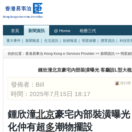
首頁
新聞資訊
@ Home
相册三代
重大事件
|
新聞報道
|
生活資訊
|
財經報道
|
明星娛樂
|
體育資訊
|
科技世
你的位置：
香港易事泊 Hong Kong e-Services Provider
>>
新聞資訊
>>
明星娛
鍾欣潼北京豪宅內部裝潢曝光 客廳設L型大
發佈者：
Bill
排行榜
時間：2025年7月15日 18:17
鍾欣潼
北京
豪宅內部裝潢曝光
化仲有超
多
潮物擺設