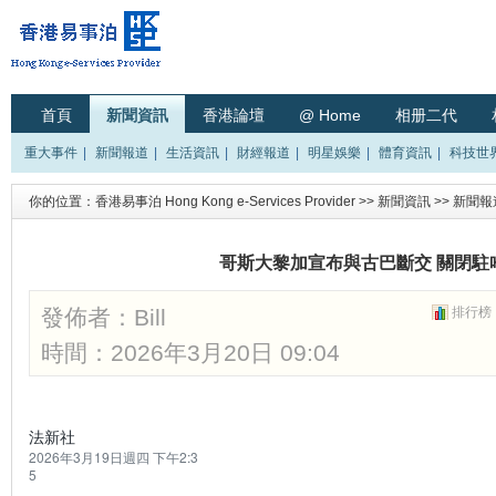
首頁
新聞資訊
香港論壇
@ Home
相册二代
重大事件
|
新聞報道
|
生活資訊
|
財經報道
|
明星娛樂
|
體育資訊
|
科技世
你的位置：
香港易事泊 Hong Kong e-Services Provider
>>
新聞資訊
>>
新聞報
哥斯大黎加宣布與古巴斷交 關閉駐
發佈者：
Bill
排行榜
時間：2026年3月20日 09:04
法新社
2026年3月19日週四 下午2:3
5