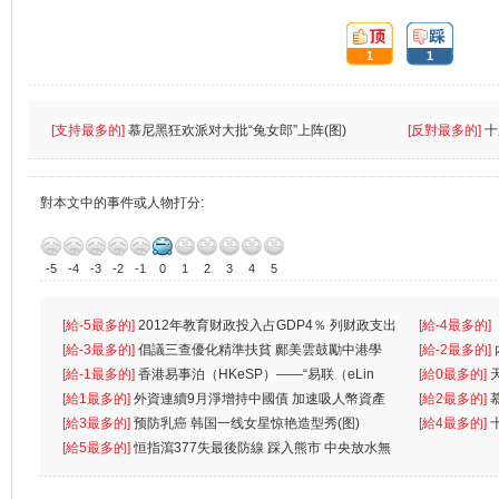
頂:
踩:
1
1
[支持最多的]
慕尼黑狂欢派对大批“兔女郎”上阵(图)
[反對最多的]
十
對本文中的事件或人物打分:
-5
-4
-3
-2
-1
0
1
2
3
4
5
[給-5最多的]
2012年教育财政投入占GDP4％ 列财政支出
[給-4最多的]
首位
[給-3最多的]
倡議三查優化精準扶貧 鄺美雲鼓勵中港學
一
[給-2最多的]
生
[給-1最多的]
香港易事泊（HKeSP）——“易联（eLin
人
[給0最多的]
k）”项目
[給1最多的]
外資連續9月淨增持中國債 加速吸人幣資產
[給2最多的]
[給3最多的]
预防乳癌 韩国一线女星惊艳造型秀(图)
[給4最多的]
[給5最多的]
恒指瀉377失最後防線 踩入熊市 中央放水無