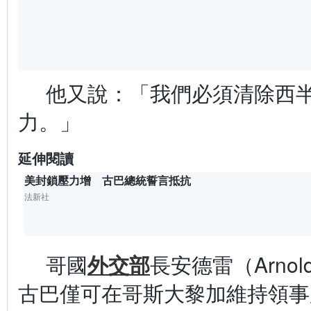
他又說：「我們必須清除西
力。」
延伸閱讀
美封鎖壓力增 古巴總統誓言抵抗
法新社
哥國
外交部
長安德雷（Arnold
古巴僅可在哥斯大黎加維持領事