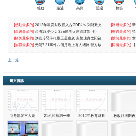
感動
路過
高興
難過
搞笑
[感動最多的]
2012年教育财政投入占GDP4％ 列财政支
[路過最多的]
新
出首位
[高興最多的]
台湾18岁少女 32E胸围火速蹿红(组图)
[難過最多的]
指
[搞笑最多的]
刘嘉玲恶斗张曼玉显疲惫 素颜现身太阳镜
罪
[憤怒最多的]
章
遮
[無聊最多的]
元朗7.21事件八個月晚上有人堵路 警方放
[同情最多的]
【
催
敗
上一篇
圖文資訊
商务部发言人姚
21机构预测一季
2012年教育财政
教改路线图