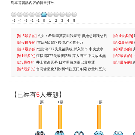
對本篇資訊內容的質量打分:
-5
-4
-3
-2
-1
0
1
2
3
4
5
[給-5最多的]
丈夫：希望李英爱叫我哥哥 但她总叫我总裁
[給-4最多的]
先
[給-3最多的]
重庆A级景区接待游客超千万
离
[給-2最多的]
[給-1最多的]
恒指瀉377失最後防線 踩入熊市 中央放水
[給0最多的]
無
[給1最多的]
恒指瀉377失最後防線 踩入熊市 中央放水無
[給2最多的]
[給3最多的]
井上雄彥圓夢 日本男籃進軍巴黎奧運
[給4最多的]
[給5最多的]
台湾含塑化剂饮料销往厦门东莞 数量约五六
兩蚊
【已經有
5
人表態】
1票
1票
1票