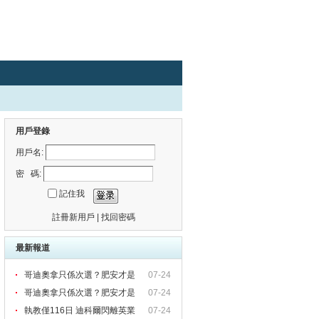
用戶登錄
用戶名:
密 碼:
記住我
註冊新用戶
|
找回密碼
最新報道
哥迪奧拿只係次選？肥安才是
07-24
「
哥迪奧拿只係次選？肥安才是
07-24
「
執教僅116日 迪科爾閃離英業
07-24