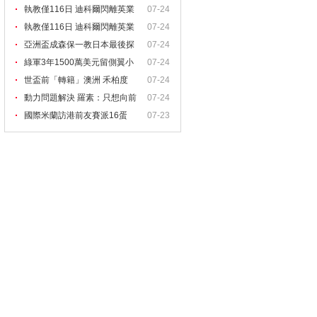
執教僅116日 迪科爾閃離英業
07-24
執教僅116日 迪科爾閃離英業
07-24
亞洲盃成森保一教日本最後探
07-24
綠軍3年1500萬美元留側翼小
07-24
世盃前「轉籍」澳洲 禾柏度
07-24
動力問題解決 羅素：只想向前
07-24
國際米蘭訪港前友賽派16蛋
07-23