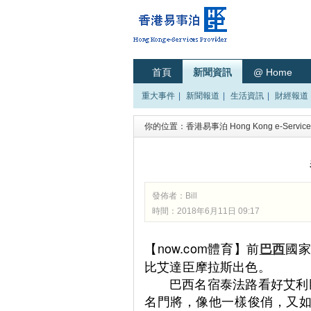
首頁
新聞資訊
@ Home
重大事件
|
新聞報道
|
生活資訊
|
財經報道
你的位置：
香港易事泊 Hong Kong e-Services
發佈者：
Bill
時間：2018年6月11日 09:17
【now.com體育】前
國
巴西
比艾達臣摩拉斯出色。
巴西名宿泰法路看好艾利臣比
名門將，像他一樣俊俏，又