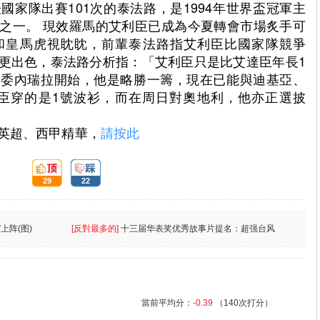
家隊出賽101次的泰法路，是1994年世界盃冠軍主
之一。 現效羅馬的艾利臣已成為今夏轉會市場炙手可
和皇馬虎視眈眈，前輩泰法路指艾利臣比國家隊競爭
更出色，泰法路分析指：「艾利臣只是比艾達臣年長1
對委內瑞拉開始，他是略勝一籌，現在已能與迪基亞、
利臣穿的是1號波衫，而在周日對奧地利，他亦正選披
及英超、西甲精華，
請按此
頂:
踩:
29
22
上阵(图)
[反對最多的]
十三届华表奖优秀故事片提名：超强台风
當前平均分：
-0.39
（140次打分）