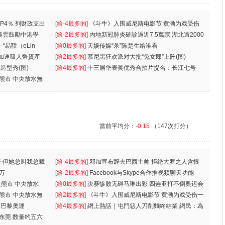
P4％ 列财政支出
[給-4最多的]
《斗牛》入围威尼斯电影节 黄渤为戏受伤
美雲鼓勵中港學
一
[給-2最多的]
內地新冠肺炎確診逼近7.5萬宗 湖北逾2000
“易联（eLin
人
[給0最多的]
天娱传媒“杀”陈楚生给谁看
 加速吸人幣資產
[給2最多的]
慕尼黑狂欢派对大批“兔女郎”上阵(图)
造型秀(图)
[給4最多的]
十三届华表奖优秀合拍片提名：长江七号
入熊市 中央放水無
當前平均分：
-0.15
（147次打分）
 但她总叫我总裁
[給-4最多的]
邓加宣布辞去巴西主帅 拒绝大罗之人含恨
万
离
[給-2最多的]
Facebook与Skype合作推视频聊天功能
入熊市 中央放水
[給0最多的]
决赛惨败无碍马琳出彩 四连亚打不倒奥运会
入熊市 中央放水無
[給2最多的]
《斗牛》入围威尼斯电影节 黄渤为戏受伤一
軍巴黎奧運
[給4最多的]
網上熱話｜屯門惡人刀削麵終結業 網民：為
东莞 数量约五六
兩蚊