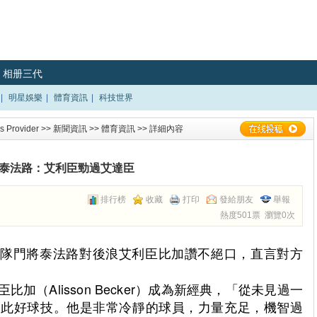
相册三代
|
明星娛樂
|
體育資訊
|
科技世界
 Provider
>>
新聞資訊
>>
體育資訊
>> 詳細內容
泰法路：艾利臣勁過艾達臣
排行榜
收藏
打印
發給朋友
舉報
熱度501票 瀏覽0次
家隊門將泰法路對後浪艾利臣比加讚不絕口，直言對方
加（Alisson Becker）成為新經典，「從未見過一
如此好球技。他是非常冷靜的球員，力量充足，機智過