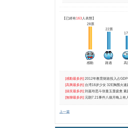
【已經有
163
人表態】
28票
22票
1
感動
路過
高
[感動最多的]
2012年教育财政投入占GDP
出首位
[高興最多的]
台湾18岁少女 32E胸围火速
[搞笑最多的]
刘嘉玲恶斗张曼玉显疲惫 素
遮
[無聊最多的]
元朗7.21事件八個月晚上有
催
上一篇