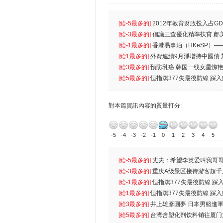
[給-5最多的]
2012年教育财政投入占GD
首位
[給-3最多的]
倡議三查優化精準扶貧 鄺
生
[給-1最多的]
香港易事泊（HKeSP）——
k）”项目
[給1最多的]
外資連續9月淨增持中國債
[給3最多的]
预防乳癌 韩国一线女星惊艳
[給5最多的]
恒指瀉377失最後防線 踩
對本篇資訊內容的質量打分:
-5
-4
-3
-2
-1
0
1
2
3
4
5
[給-5最多的]
丈夫：希望李英爱叫我哥哥
先
[給-3最多的]
重庆A级景区接待游客超千
[給-1最多的]
恒指瀉377失最後防線 踩
無
[給1最多的]
恒指瀉377失最後防線 踩
[給3最多的]
井上雄彥圓夢 日本男籃進
[給5最多的]
台湾含塑化剂饮料销往厦门