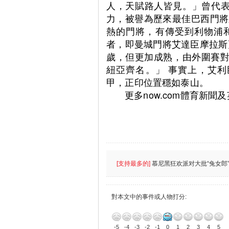
人，天賦路人皆見。」曾代表國
力，被譽為歷來最佳巴西門將
熱的門將，有傳受到利物浦
者，即曼城門將艾達臣摩拉斯
歲，但更加成熟，由外圍賽
紐亞齊名。」 事實上，艾
甲，正印位置穩如泰山。
更多now.com體育新聞
[支持最多的]
慕尼黑狂欢派对大批“兔女郎”
對本文中的事件或人物打分:
-5
-4
-3
-2
-1
0
1
2
3
4
5