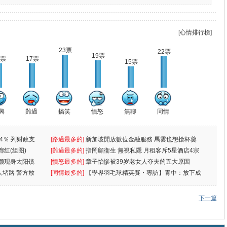
[心情排行榜]
23票
22票
19票
7票
17票
15票
興
難過
搞笑
憤怒
無聊
同情
4％ 列财政支
[路過最多的]
新加坡開放數位金融服務 馬雲也想搶杯羹
蹿红(组图)
[難過最多的]
指罔顧衞生 無視私隱 月租客斥5星酒店4宗
颜现身太阳镜
罪
[憤怒最多的]
章子怡惨被39岁老女人夺夫的五大原因
人堵路 警方放
[同情最多的]
【學界羽毛球精英賽・專訪】青中：放下成
敗
下一篇