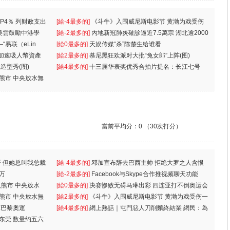
P4％ 列财政支出
[給-4最多的]
《斗牛》入围威尼斯电影节 黄渤为戏受伤
美雲鼓勵中港學
一
[給-2最多的]
內地新冠肺炎確診逼近7.5萬宗 湖北逾2000
“易联（eLin
人
[給0最多的]
天娱传媒“杀”陈楚生给谁看
 加速吸人幣資產
[給2最多的]
慕尼黑狂欢派对大批“兔女郎”上阵(图)
造型秀(图)
[給4最多的]
十三届华表奖优秀合拍片提名：长江七号
入熊市 中央放水無
當前平均分：
0
（30次打分）
 但她总叫我总裁
[給-4最多的]
邓加宣布辞去巴西主帅 拒绝大罗之人含恨
万
离
[給-2最多的]
Facebook与Skype合作推视频聊天功能
入熊市 中央放水
[給0最多的]
决赛惨败无碍马琳出彩 四连亚打不倒奥运会
入熊市 中央放水無
[給2最多的]
《斗牛》入围威尼斯电影节 黄渤为戏受伤一
軍巴黎奧運
[給4最多的]
網上熱話｜屯門惡人刀削麵終結業 網民：為
东莞 数量约五六
兩蚊