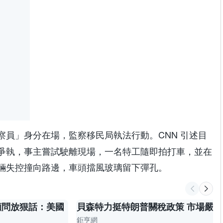
察員」身分在場，監察移民局執法行動。CNN 引述目
爭執，事主嘗試駛離現場，一名特工隨即拍打車，並在
輛失控撞向路邊，車頭擋風玻璃留下彈孔。
顧問放狠話：美國
貝森特力挺特朗普關稅政策 市場嚴
鉅亨網