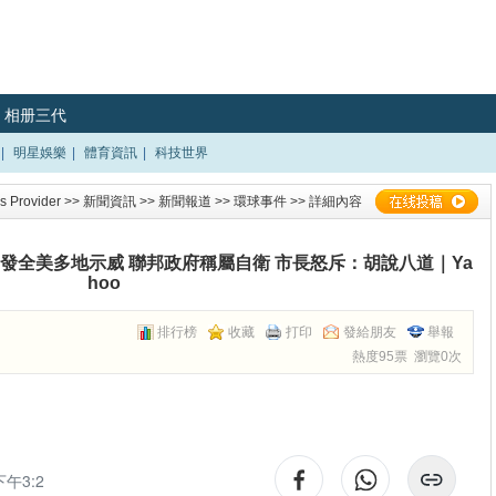
相册三代
|
明星娛樂
|
體育資訊
|
科技世界
 Provider
>>
新聞資訊
>>
新聞報道
>>
環球事件
>> 詳細內容
觸發全美多地示威 聯邦政府稱屬自衛 市長怒斥：胡說八道｜Ya
hoo
排行榜
收藏
打印
發給朋友
舉報
熱度95票 瀏覽0次
午3:2