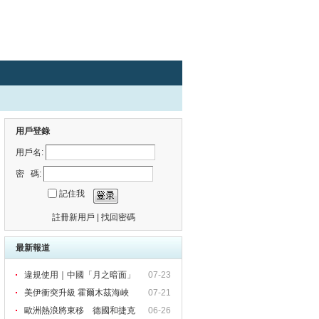
用戶登錄
用戶名:
密 碼:
記住我
註冊新用戶
|
找回密碼
最新報道
違規使用｜中國「月之暗面」
07-23
被
美伊衝突升級 霍爾木茲海峽
07-21
歐洲熱浪將東移 德國和捷克
06-26