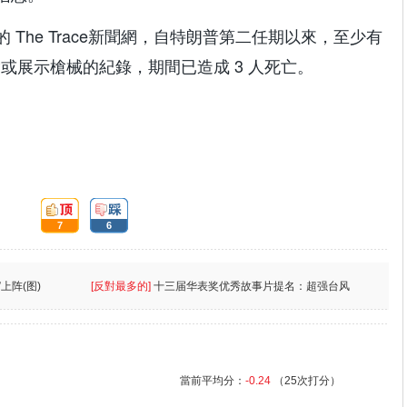
的 The Trace新聞網，自特朗普第二任期以來，至少有
槍或展示槍械的紀錄，期間已造成 3 人死亡。
頂:
踩:
7
6
上阵(图)
[反對最多的]
十三届华表奖优秀故事片提名：超强台风
當前平均分：
-0.24
（25次打分）