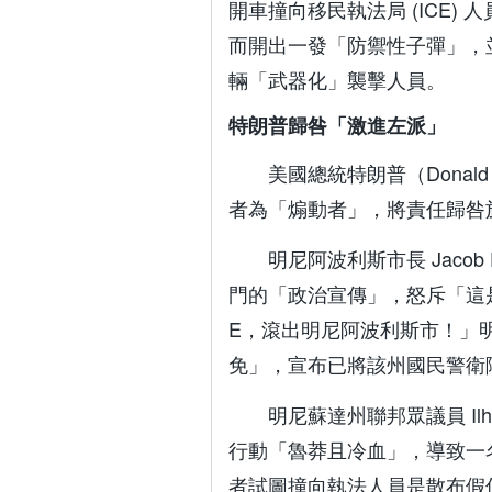
開車撞向移民執法局 (ICE
而開出一發「防禦性子彈」，
輛「武器化」襲擊人員。
特朗普歸咎「激進左派」
美國總統特朗普（Donald 
者為「煽動者」，將責任歸咎
明尼阿波利斯市長 Jaco
門的「政治宣傳」，怒斥「這
E，滾出明尼阿波利斯市！」明尼
免」，宣布已將該州國民警衛
明尼蘇達州聯邦眾議員 Ilh
行動「魯莽且冷血」，導致一
者試圖撞向執法人員是散布假