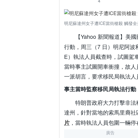
4
明尼蘇達州女子遭ICE當街槍殺 觸發全
【Yahoo 新聞報道】美
行動，周三（7 日）明尼阿波利斯
E）執法人員截查時，試圖駕
當時事主試圖開車衝撞，故人
一派胡言，要求移民局執法人
事主當時監察移民局執法行動
特朗普政府大力打擊非法移
達州，針對當地的索馬里裔社
，當時執法人員包圍一輛停
片
廣告