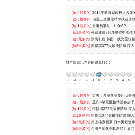
[給-5最多的]
2012年教育财政投入占GD
首位
[給-3最多的]
倡議三查優化精準扶貧 鄺
生
[給-1最多的]
香港易事泊（HKeSP）——
k）”项目
[給1最多的]
外資連續9月淨增持中國債
[給3最多的]
预防乳癌 韩国一线女星惊艳
[給5最多的]
恒指瀉377失最後防線 踩
對本篇資訊內容的質量打分:
-5
-4
-3
-2
-1
0
1
2
3
4
5
[給-5最多的]
丈夫：希望李英爱叫我哥哥
先
[給-3最多的]
重庆A级景区接待游客超千
[給-1最多的]
恒指瀉377失最後防線 踩
無
[給1最多的]
恒指瀉377失最後防線 踩
[給3最多的]
井上雄彥圓夢 日本男籃進
[給5最多的]
台湾含塑化剂饮料销往厦门