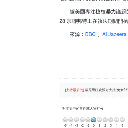
據美國專注槍枝
議題
暴力
28 宗聯邦特工在執法期間開
來源：
BBC
、
Al Jazeera
[支持最多的]
慕尼黑狂欢派对大批“兔女郎”
對本文中的事件或人物打分:
-5
-4
-3
-2
-1
0
1
2
3
4
5