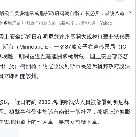
美
多
地示威 聯邦政府稱屬自衛 市長怒斥：胡說八道｜Yahoo
國國土
部近日在明尼蘇達州展開大規模打擊非法移民
安全
市（Minneapolis）一名37歲女子在遭移民局（IC
車駛離，期間被近距離連開多槍射殺。國土安全部形容
員出於自衛開槍；明尼亞波利斯市長怒斥聯邦政府說法
員立即離開該州。
民，近日有約 2000 名聯邦執法人員被部署到明尼蘇
區。槍擊事件發生於該市南部一個社區，據網上流傳
影
在雪地街道上的七人車，要求女司機下車。