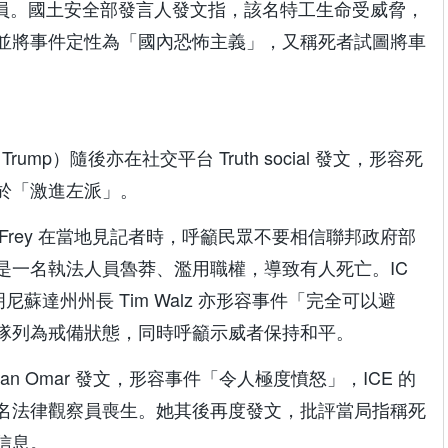
) 人員。國土安全部發言人發文指，該名特工生命受威脅，
並將事件定性為「國內恐怖主義」，又稱死者試圖將車
Trump）隨後亦在社交平台 Truth social 發文，形容死
於「激進左派」。
b Frey 在當地見記者時，呼籲民眾不要相信聯邦政府部
是一名執法人員魯莽、濫用職權，導致有人死亡。IC
蘇達州州長 Tim Walz 亦形容事件「完全可以避
隊列為戒備狀態，同時呼籲示威者保持和平。
an Omar 發文，形容事件「令人極度憤怒」，ICE 的
名法律觀察員喪生。她其後再度發文，批評當局指稱死
信息。