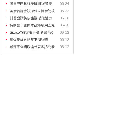
阿里巴巴起訴美國國防部 要
06-24
美伊首輪會談據報未就伊朗核
06-22
川普盛讚美伊協議 儘管雙方
06-16
特朗普：霍爾木茲海峽周五完
06-16
全
SpaceX確定發行價 募資750
06-12
億
緬甸總統敏昂萊下周訪華
06-12
咸輝率全國政協代表團訪問泰
06-12