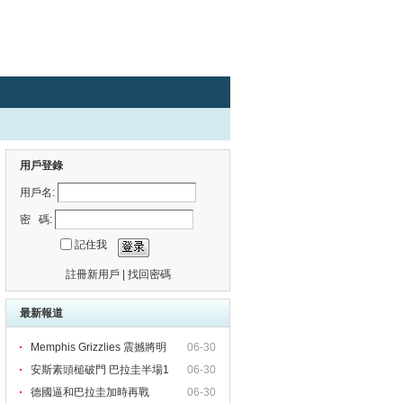
用戶登錄
用戶名:
密 碼:
記住我
註冊新用戶
|
找回密碼
最新報道
Memphis Grizzlies 震撼將明
06-30
安斯素頭槌破門 巴拉圭半場1
06-30
德國逼和巴拉圭加時再戰
06-30