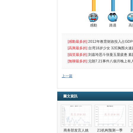
感動
路過
高
[感動最多的]
2012年教育财政投入占GDP
出首位
[高興最多的]
台湾18岁少女 32E胸围火速
[搞笑最多的]
刘嘉玲恶斗张曼玉显疲惫 素
遮
[無聊最多的]
元朗7.21事件八個月晚上有
催
上一篇
圖文資訊
商务部发言人姚
21机构预测一季