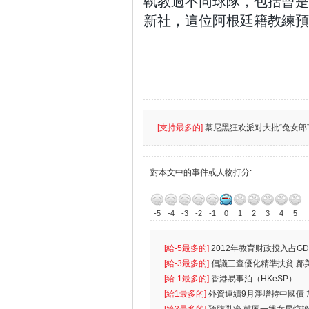
執教過不同球隊，包括曾是
新社，這位阿根廷籍教練預
[支持最多的]
慕尼黑狂欢派对大批“兔女郎”
對本文中的事件或人物打分:
-5
-4
-3
-2
-1
0
1
2
3
4
5
[給-5最多的]
2012年教育财政投入占GD
首位
[給-3最多的]
倡議三查優化精準扶貧 鄺
生
[給-1最多的]
香港易事泊（HKeSP）——
k）”项目
[給1最多的]
外資連續9月淨增持中國債