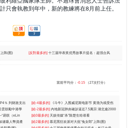
玻利維亞國家隊主帥。不過球會消息人士告訴法
計只會執教到年中，新的教練將在8月前上任。
頂:
踩:
7
7
上阵(图)
[反對最多的]
十三届华表奖优秀故事片提名：超强台风
當前平均分：
-0.15
（27次打分）
P4％ 列财政支出
[給-4最多的]
《斗牛》入围威尼斯电影节 黄渤为戏受伤
美雲鼓勵中港學
一
[給-2最多的]
內地新冠肺炎確診逼近7.5萬宗 湖北逾2000
“易联（eLin
人
[給0最多的]
天娱传媒“杀”陈楚生给谁看
 加速吸人幣資產
[給2最多的]
慕尼黑狂欢派对大批“兔女郎”上阵(图)