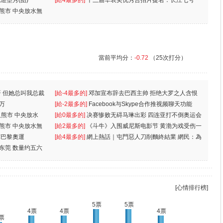
造型秀(图)
[給4最多的]
十三届华表奖优秀合拍片提名：长江七号
入熊市 中央放水無
當前平均分：
-0.72
（25次打分）
 但她总叫我总裁
[給-4最多的]
邓加宣布辞去巴西主帅 拒绝大罗之人含恨
万
离
[給-2最多的]
Facebook与Skype合作推视频聊天功能
入熊市 中央放水
[給0最多的]
决赛惨败无碍马琳出彩 四连亚打不倒奥运会
入熊市 中央放水無
[給2最多的]
《斗牛》入围威尼斯电影节 黄渤为戏受伤一
軍巴黎奧運
[給4最多的]
網上熱話｜屯門惡人刀削麵終結業 網民：為
东莞 数量约五六
兩蚊
[心情排行榜]
5票
5票
4票
4票
4票
票