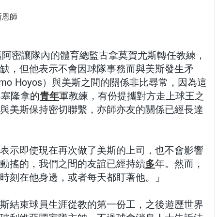
】國際邁阿密讓隊內的體育總監古拿莫賀尤斯轉任教練，
缺，但他表示不會因球隊事務而與美斯發生矛
ermo Hoyos）與美斯之間的關係非比尋常，因為這
巴塞隆拿的
青年
軍教練，有份提攜對方走上球王之
與美斯保持密切聯繫，亦師亦友的關係已經長達
表示即使現在再次做了美斯的上司，也不會影響
動搖的，我們之間的友誼已經持續
多
年。然而，
時刻在他身邊，或者每天都盯著他。」
斯結束球員生涯從教的第一份工，之後遊歷世界