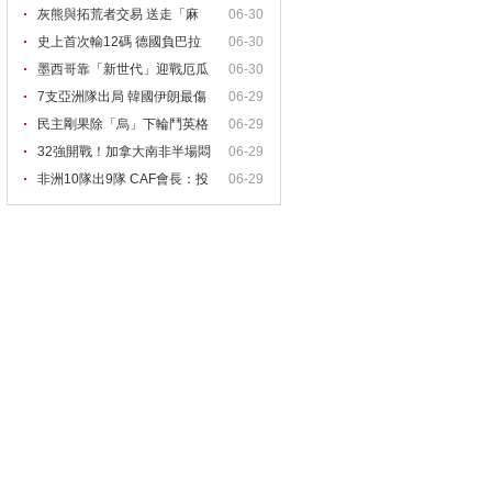
灰熊與拓荒者交易 送走「麻
06-30
史上首次輸12碼 德國負巴拉
06-30
墨西哥靠「新世代」迎戰厄瓜
06-30
7支亞洲隊出局 韓國伊朗最傷
06-29
民主剛果除「烏」下輪鬥英格
06-29
32強開戰！加拿大南非半場悶
06-29
和
非洲10隊出9隊 CAF會長：投
06-29
資