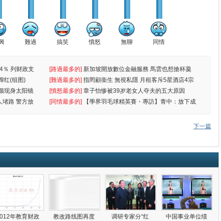
興
難過
搞笑
憤怒
無聊
同情
4％ 列财政支
[路過最多的]
新加坡開放數位金融服務 馬雲也想搶杯羹
蹿红(组图)
[難過最多的]
指罔顧衞生 無視私隱 月租客斥5星酒店4宗
颜现身太阳镜
罪
[憤怒最多的]
章子怡惨被39岁老女人夺夫的五大原因
人堵路 警方放
[同情最多的]
【學界羽毛球精英賽・專訪】青中：放下成
敗
下一篇
2012年教育财政
教改路线图再度
调研专家分“红
中国事业单位绩