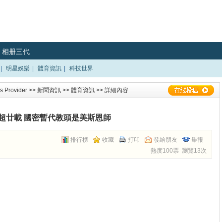
相册三代
|
明星娛樂
|
體育資訊
|
科技世界
 Provider
>>
新聞資訊
>>
體育資訊
>> 詳細內容
超廿載 國密暫代教頭是美斯恩師
排行榜
收藏
打印
發給朋友
舉報
熱度100票 瀏覽13次