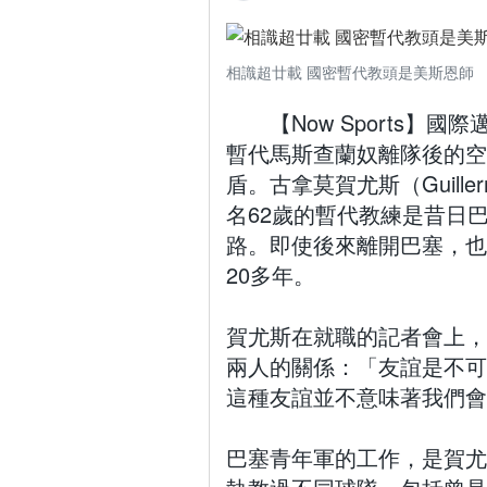
相識超廿載 國密暫代教頭是美斯恩師
【Now Sports
暫代馬斯查蘭奴離隊後的空
盾。古拿莫賀尤斯（Guill
名62歲的暫代教練是昔日
路。即使後來離開巴塞，也
20多年。
賀尤斯在就職的記者會上，
兩人的關係：「友誼是不可
這種友誼並不意味著我們會
巴塞青年軍的工作，是賀尤