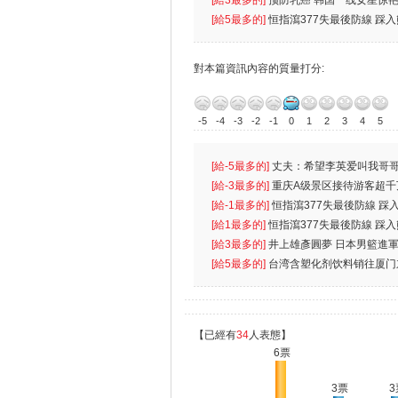
[給3最多的]
预防乳癌 韩国一线女星惊艳
[給5最多的]
恒指瀉377失最後防線 踩
對本篇資訊內容的質量打分:
-5
-4
-3
-2
-1
0
1
2
3
4
5
[給-5最多的]
丈夫：希望李英爱叫我哥哥
先
[給-3最多的]
重庆A级景区接待游客超千
[給-1最多的]
恒指瀉377失最後防線 踩
無
[給1最多的]
恒指瀉377失最後防線 踩
[給3最多的]
井上雄彥圓夢 日本男籃進
[給5最多的]
台湾含塑化剂饮料销往厦门
【已經有
34
人表態】
6票
3票
3