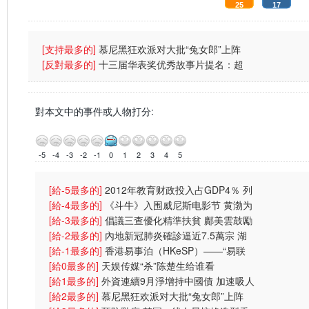
25
17
:
:
[支持最多的]
慕尼黑狂欢派对大批“兔女郎”上阵
(图)
[反對最多的]
十三届华表奖优秀故事片提名：超
强台风
對本文中的事件或人物打分:
-5
-4
-3
-2
-1
0
1
2
3
4
5
[給-5最多的]
2012年教育财政投入占GDP4％ 列
财政支出首位
[給-4最多的]
《斗牛》入围威尼斯电影节 黄渤为
戏受伤一
[給-3最多的]
倡議三查優化精準扶貧 鄺美雲鼓勵
中港學生
[給-2最多的]
內地新冠肺炎確診逼近7.5萬宗 湖
北逾2000人
[給-1最多的]
香港易事泊（HKeSP）——“易联
（eLink）”项目
[給0最多的]
天娱传媒“杀”陈楚生给谁看
[給1最多的]
外資連續9月淨增持中國債 加速吸人
幣資產
[給2最多的]
慕尼黑狂欢派对大批“兔女郎”上阵