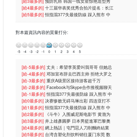
(图)
[給3最多的]
预防乳癌 韩国一线女星惊艳造型秀
(图)
[給4最多的]
十三届华表奖优秀合拍片提名：长江
七号
[給5最多的]
恒指瀉377失最後防線 踩入熊市 中
央放水無
對本篇資訊內容的質量打分:
-5
-4
-3
-2
-1
0
1
2
3
4
5
[給-5最多的]
丈夫：希望李英爱叫我哥哥 但她总
叫我总裁先
[給-4最多的]
邓加宣布辞去巴西主帅 拒绝大罗之
人含恨离
[給-3最多的]
重庆A级景区接待游客超千万
[給-2最多的]
Facebook与Skype合作推视频聊天
功能
[給-1最多的]
恒指瀉377失最後防線 踩入熊市 中
央放水無
[給0最多的]
决赛惨败无碍马琳出彩 四连亚打不
倒奥运会
[給1最多的]
恒指瀉377失最後防線 踩入熊市 中
央放水無
[給2最多的]
《斗牛》入围威尼斯电影节 黄渤为
戏受伤一
[給3最多的]
井上雄彥圓夢 日本男籃進軍巴黎奧
運
[給4最多的]
網上熱話｜屯門惡人刀削麵終結業
網民：為兩蚊
[給5最多的]
台湾含塑化剂饮料销往厦门东莞 数