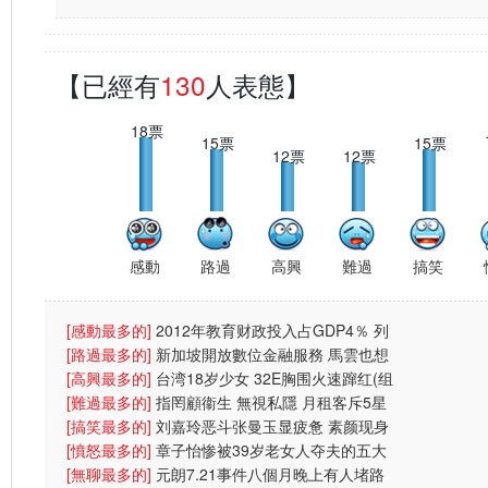
量约五六
【已經有
130
人表態】
18票
15票
15票
12票
12票
感動
路過
高興
難過
搞笑
[感動最多的]
2012年教育财政投入占GDP4％ 列
财政支出首位
[路過最多的]
新加坡開放數位金融服務 馬雲也想
搶杯羹
[高興最多的]
台湾18岁少女 32E胸围火速蹿红(组
图)
[難過最多的]
指罔顧衞生 無視私隱 月租客斥5星
酒店4宗罪
[搞笑最多的]
刘嘉玲恶斗张曼玉显疲惫 素颜现身
太阳镜遮
[憤怒最多的]
章子怡惨被39岁老女人夺夫的五大
原因
[無聊最多的]
元朗7.21事件八個月晚上有人堵路