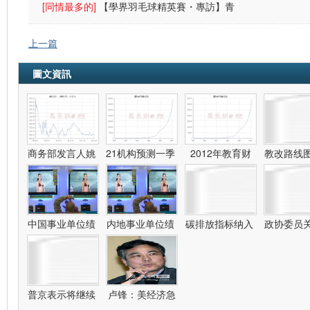
警方放催
[同情最多的]
【學界羽毛球精英賽・專訪】青
中：放下成敗
上一篇
圖文資訊
商务部发言人姚
21机构预测一季
2012年教育财
教改路线
政
中国事业单位绩
内地事业单位绩
碳排放指标纳入
政协委员
普京表示将继续
卢锋：美经济急