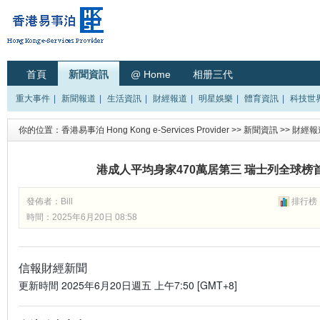
首頁
新聞資訊
@ Home
相册三代
重大事件
|
新聞報道
|
生活資訊
|
財經報道
|
明星娛樂
|
體育資訊
|
科技世
你的位置：
香港易事泊 Hong Kong e-Services Provider
>>
新聞資訊
>>
財經報
港成人平均身家470萬居第三 瑞士列全球榜
發佈者：
Bill
排行榜
時間：2025年6月20日 08:58
信報財經新聞
更新時間
2025年6月20日週五 上午7:50 [GMT+8]