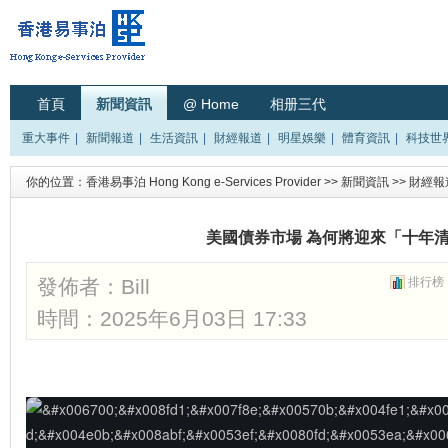
首頁
新聞資訊
@ Home
相册三代
重大事件
|
新聞報道
|
生活資訊
|
財經報道
|
明星娛樂
|
體育資訊
|
科技世
你的位置：
香港易事泊 Hong Kong e-Services Provider
>>
新聞資訊
>>
財經報
美國債券市場 為何將迎來「十年
發佈者：
Bill
排行榜
時間：2025年6月03日 17:33