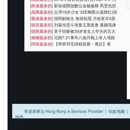
财政支出首位
[路過最多的]
新加坡開放數位金融服務 馬雲也想
搶杯羹
[高興最多的]
台湾18岁少女 32E胸围火速蹿红(组
图)
[難過最多的]
指罔顧衞生 無視私隱 月租客斥5星
酒店4宗罪
[搞笑最多的]
刘嘉玲恶斗张曼玉显疲惫 素颜现身
太阳镜遮
[憤怒最多的]
章子怡惨被39岁老女人夺夫的五大
原因
[無聊最多的]
元朗7.21事件八個月晚上有人堵路
警方放催
[同情最多的]
【學界羽毛球精英賽・專訪】青
中：放下成敗
香港易事泊 Hong Kong e-Services Provider
|
站點地圖
|
我們