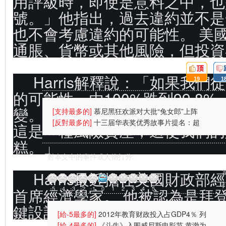
用評級時，即使是意料之中，也
號。」他指出，過去違約並不是
也不會考慮違約的可能性。 美
通脹、貨幣或其他風險，但投資
頂:
踩:
Harris解釋說：「如果我
19
1
的可能性，由100%跌到99.8
變。這不再是一種無風險資產。
[支持最多的]
慕尼黑狂欢派对大批“兔女郎”上阵
(图)
[反對最多的]
十三届华表奖优秀故事片提名：超
這是一種風險資產，這使我們的
强台风
糕。」
對本文中的事件或人物打分:
Harris最近擔任美國財政部
-5
-4
-3
-2
-1
0
1
2
3
4
5
首席經濟學家。 他被認為是拜
鍵設計師。
[給-5最多的]
2012年教育财政投入占GDP4％ 列
财政支出首位
[給-4最多的]
《斗牛》入围威尼斯电影节 黄渤为