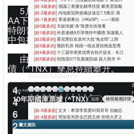
戏受伤一
[給-3最多的]
倡議三查優化精準扶貧 鄺美雲鼓勵
5月16日，穆迪將美國信用
中港學生
[給-2最多的]
內地新冠肺炎確診逼近7.5萬宗 湖
AA下調至AA1。 然後，在5月
北逾2000人
[給-1最多的]
香港易事泊（HKeSP）——“易联
（eLink）”项目
[給0最多的]
天娱传媒“杀”陈楚生给谁看
特朗普政府的和解方案，綽號《
[給1最多的]
外資連續9月淨增持中國債 加速吸人
中包括減稅和提高4萬億美元的
幣資產
[給2最多的]
慕尼黑狂欢派对大批“兔女郎”上阵
(图)
[給3最多的]
预防乳癌 韩国一线女星惊艳造型秀
(图)
[給4最多的]
十三届华表奖优秀合拍片提名：长江
由於擔心美國的債務狀況失控
七号
[給5最多的]
恒指瀉377失最後防線 踩入熊市 中
債（^TNX）孳息持續攀升。
央放水無
對本篇資訊內容的質量打分:
4.
Cboe Indices
•
USD
-5
-4
-3
-2
-1
0
1
2
3
4
5
10年期國庫票據 (^TNX)
4
檢視報價詳情
追蹤
[給-5最多的]
丈夫：希望李英爱叫我哥哥 但她总
6
叫我总裁先
[給-4最多的]
邓加宣布辞去巴西主帅 拒绝大罗之
2
人含恨离
[給-3最多的]
重庆A级景区接待游客超千万
圖文資訊
[給-2最多的]
Facebook与Skype合作推视频聊天