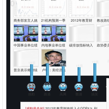
0
功能
[給-1最多的]
恒指瀉377失最後防線 踩入熊市 中
央放水無
[給0最多的]
决赛惨败无碍马琳出彩 四连亚打不
倒奥运会
[給1最多的]
恒指瀉377失最後防線 踩入熊市 中
央放水無
[給2最多的]
《斗牛》入围威尼斯电影节 黄渤为
商务部发言人姚
21机构预测一季
2012年教育财
教改路
戏受伤一
[給3最多的]
井上雄彥圓夢 日本男籃進軍巴黎奧
政
運
[給4最多的]
網上熱話｜屯門惡人刀削麵終結業
網民：為兩蚊
[給5最多的]
台湾含塑化剂饮料销往厦门东莞 数
量约五六
中国事业单位绩
内地事业单位绩
碳排放指标纳入
政协委
【已經有
144
人表態】
19票
19票
18票
16票
15票
普京表示将继续
卢锋：美经济急
救
感動
路過
高興
難過
搞笑
[感動最多的]
2012年教育财政投入占GDP4％ 列