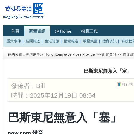
首頁
新聞資訊
@ Home
相册三代
重大事件
|
新聞報道
|
生活資訊
|
財經報道
|
明星娛樂
|
體育資訊
|
科技世
你的位置：
香港易事泊 Hong Kong e-Services Provider
>>
新聞資訊
>>
體育資
巴斯東尼無意入「塞」
發佈者：
Bill
排行榜
時間：2025年12月19日 08:54
巴斯東尼無意入「塞」
now.com 體育