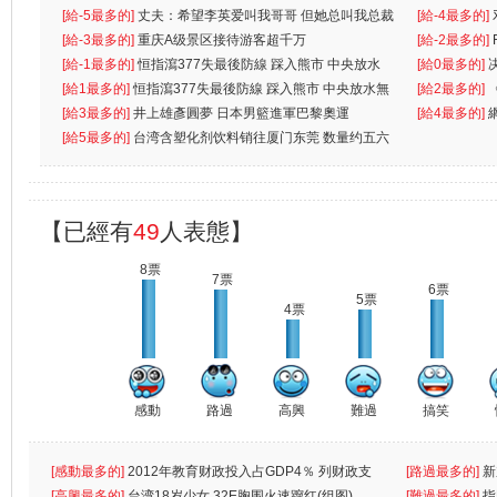
[給-5最多的]
丈夫：希望李英爱叫我哥哥 但她总叫我总裁
[給-4最多的]
先
[給-3最多的]
重庆A级景区接待游客超千万
离
[給-2最多的]
[給-1最多的]
恒指瀉377失最後防線 踩入熊市 中央放水
[給0最多的]
無
[給1最多的]
恒指瀉377失最後防線 踩入熊市 中央放水無
[給2最多的]
[給3最多的]
井上雄彥圓夢 日本男籃進軍巴黎奧運
[給4最多的]
[給5最多的]
台湾含塑化剂饮料销往厦门东莞 数量约五六
兩蚊
【已經有
49
人表態】
8票
7票
6票
5票
4票
感動
路過
高興
難過
搞笑
[感動最多的]
2012年教育财政投入占GDP4％ 列财政支
[路過最多的]
新
出首位
[高興最多的]
台湾18岁少女 32E胸围火速蹿红(组图)
[難過最多的]
指