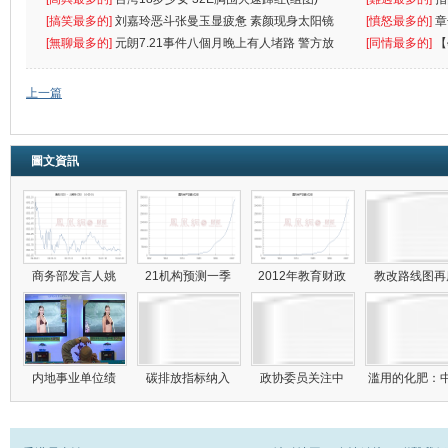
[搞笑最多的]
刘嘉玲恶斗张曼玉显疲惫 素颜现身太阳镜
罪
[憤怒最多的]
章
遮
[無聊最多的]
元朗7.21事件八個月晚上有人堵路 警方放
[同情最多的]
【
催
敗
上一篇
圖文資訊
商务部发言人姚
21机构预测一季
2012年教育财政
教改路线图
内地事业单位绩
碳排放指标纳入
政协委员关注中
滥用的化肥：