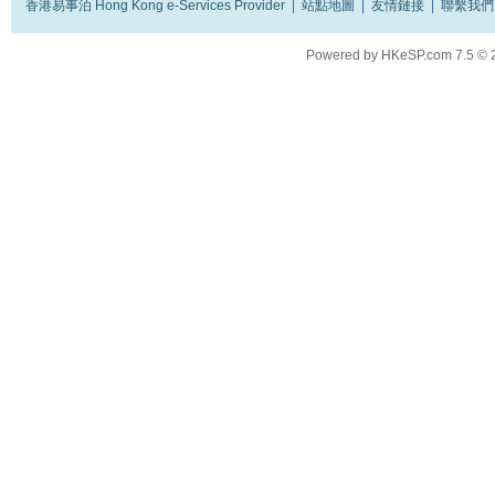
香港易事泊 Hong Kong e-Services Provider
|
站點地圖
|
友情鏈接
|
聯繫我們
Powered by
HKeSP.com
7.5
© 