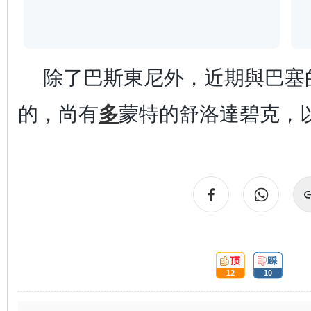
除了巴斯東尼外，近期與巴塞
的，尚有
多
蒙特的舒洛達碧克，
頂:
踩:
12
10