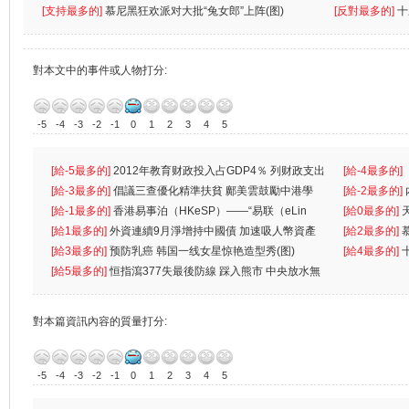
[支持最多的]
慕尼黑狂欢派对大批“兔女郎”上阵(图)
[反對最多的]
十
對本文中的事件或人物打分:
-5
-4
-3
-2
-1
0
1
2
3
4
5
[給-5最多的]
2012年教育财政投入占GDP4％ 列财政支出
[給-4最多的]
首位
[給-3最多的]
倡議三查優化精準扶貧 鄺美雲鼓勵中港學
一
[給-2最多的]
生
[給-1最多的]
香港易事泊（HKeSP）——“易联（eLin
人
[給0最多的]
k）”项目
[給1最多的]
外資連續9月淨增持中國債 加速吸人幣資產
[給2最多的]
[給3最多的]
预防乳癌 韩国一线女星惊艳造型秀(图)
[給4最多的]
[給5最多的]
恒指瀉377失最後防線 踩入熊市 中央放水無
對本篇資訊內容的質量打分:
-5
-4
-3
-2
-1
0
1
2
3
4
5