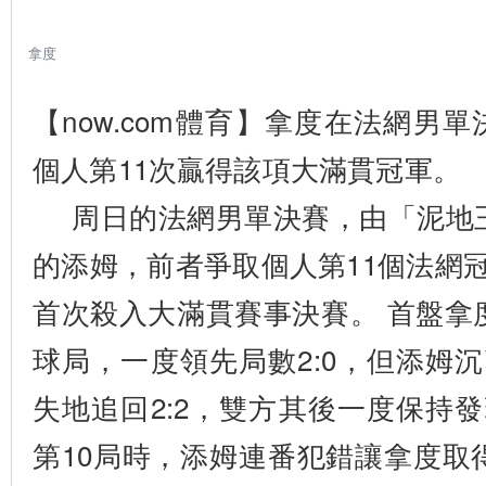
拿度
【now.com體育】拿度在法網男單
更
多
個人第11次贏得該項大滿貫冠軍。
周日的法網男單決賽，由「泥地
的添姆，前者爭取個人第11個法網
首次殺入大滿貫賽事決賽。 首盤拿
球局，一度領先局數2:0，但添姆
失地追回2:2，雙方其後一度保持
第10局時，添姆連番犯錯讓拿度取