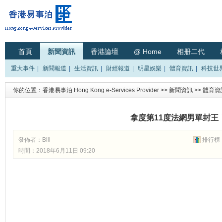
首頁
新聞資訊
香港論壇
@ Home
相册二代
重大事件
|
新聞報道
|
生活資訊
|
財經報道
|
明星娛樂
|
體育資訊
|
科技世
你的位置：
香港易事泊 Hong Kong e-Services Provider
>>
新聞資訊
>>
體育資
拿度第11度法網男單封王
發佈者：
Bill
排行榜
時間：2018年6月11日 09:20