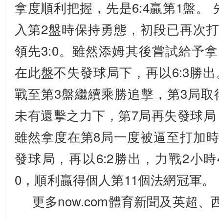
拿度順利把握，先是6:4贏第1盤。
入第2盤時保持勇態，初段已再次
領先3:0。雖然添姆其後嘗試給予
在此盤不失發球局下，再以6:3勝出
戰至第3盤繼續乘勝追擊，第3局取得
未有還擊之力下，第7局再失發球局，
雖然拿度在第8局一度被逼至打加
發球局，再以6:2勝出，力戰2小時
0，順利贏得個人第11個法網冠軍。
更多now.com體育新聞及英超