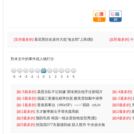
頂:
踩:
21
20
[支持最多的]
慕尼黑狂欢派对大批“兔女郎”上阵(图)
[反對最多的]
十
對本文中的事件或人物打分:
-5
-4
-3
-2
-1
0
1
2
3
4
5
[給-5最多的]
基恩乐队不记前嫌 望绿洲吉他手任新唱片
[給-4最多的]
制
[給-3最多的]
倡議三查優化精準扶貧 鄺美雲鼓勵中港學
一
[給-2最多的]
生
[給-1最多的]
香港易事泊（HKeSP）——“易联（eLin
[給0最多的]
k）”项目
[給1最多的]
天才數學家出手尋失蹤馬航
[給2最多的]
[給3最多的]
预防乳癌 韩国一线女星惊艳造型秀(图)
[給4最多的]
[給5最多的]
恒指瀉377失最後防線 踩入熊市 中央放水無