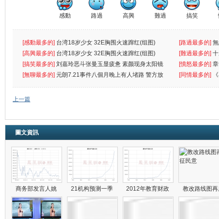
感動
路過
高興
難過
搞笑
[感動最多的]
台湾18岁少女 32E胸围火速蹿红(组图)
[路過最多的]
無
[高興最多的]
台湾18岁少女 32E胸围火速蹿红(组图)
[難過最多的]
十
[搞笑最多的]
刘嘉玲恶斗张曼玉显疲惫 素颜现身太阳镜
[憤怒最多的]
章
遮
[無聊最多的]
元朗7.21事件八個月晚上有人堵路 警方放
[同情最多的]
《
催
一
上一篇
圖文資訊
商务部发言人姚
21机构预测一季
2012年教育财政
教改路线图