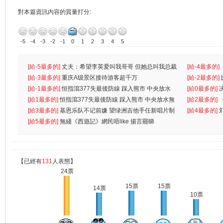
對本篇資訊內容的質量打分:
-5
-4
-3
-2
-1
0
1
2
3
4
5
[給-5最多的]
丈夫：希望李英爱叫我哥哥 但她总叫我总裁
[給-4最多的]
先
[給-3最多的]
重庆A级景区接待游客超千万
都
[給-2最多的]
[給-1最多的]
恒指瀉377失最後防線 踩入熊市 中央放水
[給0最多的]
無
[給1最多的]
恒指瀉377失最後防線 踩入熊市 中央放水無
[給2最多的]
[給3最多的]
基恩乐队不记前嫌 望绿洲吉他手任新唱片制
[給4最多的]
[給5最多的]
無綫《西遊記》網民唔like 揚言罷睇
【已經有
131
人表態】
24票
15票
15票
14票
10票