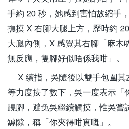
手約 20 秒，她感到害怕故縮手
撫摸 X 右腳大腿上方，歷時約 2
大腿內側，X 感覺其右腳「麻木
無反應，隻腳好似唔係我咁」。
X 續指，吳隨後以雙手包圍
等力度按了數下，吳一度表示「你
蹺腳，避免吳繼續觸摸，惟吳嘗試
罅隙，稱「你夾得咁實嘅」。