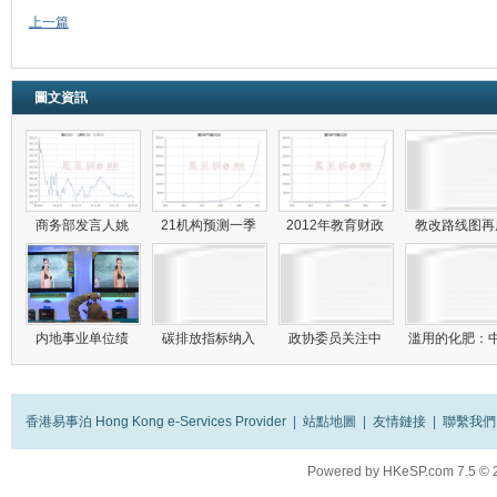
上一篇
圖文資訊
商务部发言人姚
21机构预测一季
2012年教育财政
教改路线图
内地事业单位绩
碳排放指标纳入
政协委员关注中
滥用的化肥：
香港易事泊 Hong Kong e-Services Provider
|
站點地圖
|
友情鏈接
|
聯繫我們
Powered by
HKeSP.com
7.5
© 