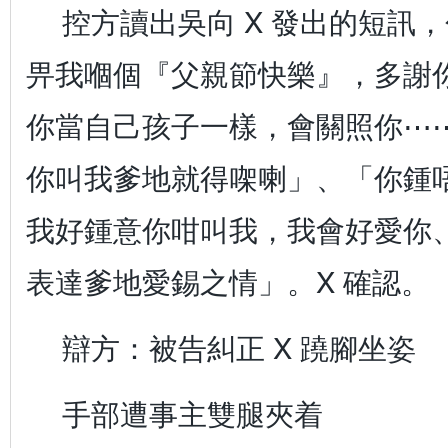
控方讀出吳向 X 發出的短訊
畀我嗰個『父親節快樂』，多謝
你當自己孩子一樣，會關照你⋯
你叫我爹地就得㗎喇」、「你鍾
我好鍾意你咁叫我，我會好愛你
表達爹地愛錫之情」。X 確認。
辯方：被告糾正 X 蹺腳坐姿
手部遭事主雙腿夾着