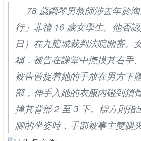
78 歲鋼琴男教師涉去年於
行」非禮 16 歲女學生。他否
日）在九龍城裁判法院開審。
稱，被告在課堂中撫摸其右手
被告曾捉着她的手放在男方下
部，伸手入她的衣服內碰到鎖
撞其背部 2 至 3 下。辯方則
腳的坐姿時，手部被事主雙腿