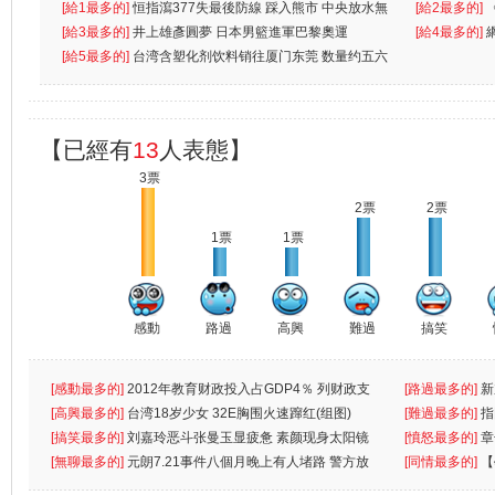
無
[給1最多的]
恒指瀉377失最後防線 踩入熊市 中央放水無
[給2最多的]
[給3最多的]
井上雄彥圓夢 日本男籃進軍巴黎奧運
[給4最多的]
[給5最多的]
台湾含塑化剂饮料销往厦门东莞 数量约五六
兩蚊
【已經有
13
人表態】
3票
2票
2票
1票
1票
感動
路過
高興
難過
搞笑
[感動最多的]
2012年教育财政投入占GDP4％ 列财政支
[路過最多的]
新
出首位
[高興最多的]
台湾18岁少女 32E胸围火速蹿红(组图)
[難過最多的]
指
[搞笑最多的]
刘嘉玲恶斗张曼玉显疲惫 素颜现身太阳镜
罪
[憤怒最多的]
章
遮
[無聊最多的]
元朗7.21事件八個月晚上有人堵路 警方放
[同情最多的]
【
催
敗