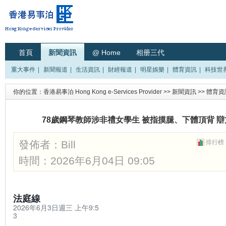
首頁
新聞資訊
@ Home
相册三代
重大事件
|
新聞報道
|
生活資訊
|
財經報道
|
明星娛樂
|
體育資訊
|
科技世
你的位置：
香港易事泊 Hong Kong e-Services Provider
>>
新聞資訊
>>
體育資
78歲鋼琴教師涉非禮女學生 被指摸腿、下體頂背 
發佈者：
Bill
排行榜
時間：2026年6月04日 09:05
法庭線
2026年6月3日週三 上午9:5
3