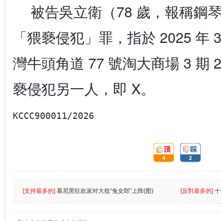
被告吳立衛（78 歲，報稱鋼
「猥褻侵犯」罪，指於 2025 年 3
灣牛頭角道 77 號淘大商場 3 期
褻侵犯另一人，即 X。
KCCC900011/2026
頂:
踩:
4
2
[支持最多的]
慕尼黑狂欢派对大批“兔女郎”上阵(图)
[反對最多的]
十