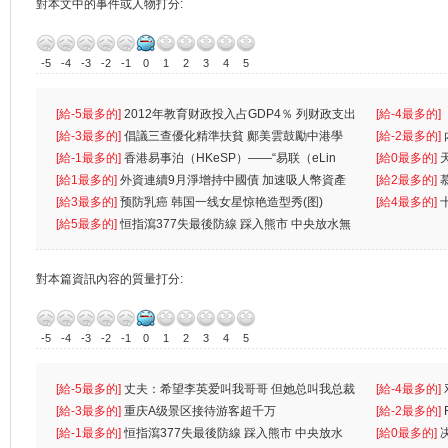
對本文中的事件或人物打分:
-5
-4
-3
-2
-1
0
1
2
3
4
5
[給-5最多的]
2012年教育财政投入占GDP4％ 列财政支出
[給-4最多的]
首位
[給-3最多的]
倡議三查優化精準扶貧 鄺美雲鼓勵中港學
一
[給-2最多的]
生
[給-1最多的]
香港易事泊（HKeSP）——“易联（eLin
人
[給0最多的]
k）”项目
[給1最多的]
外資連續9月淨增持中國債 加速吸人幣資產
[給2最多的]
[給3最多的]
预防乳癌 韩国一线女星惊艳造型秀(图)
[給4最多的]
[給5最多的]
恒指瀉377失最後防線 踩入熊市 中央放水無
對本篇資訊內容的質量打分:
-5
-4
-3
-2
-1
0
1
2
3
4
5
[給-5最多的]
丈夫：希望李英爱叫我哥哥 但她总叫我总裁
[給-4最多的]
先
[給-3最多的]
重庆A级景区接待游客超千万
离
[給-2最多的]
[給-1最多的]
恒指瀉377失最後防線 踩入熊市 中央放水
[給0最多的]