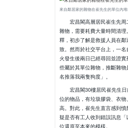
來自鄰居家的雜物在崔先生的單位內堆
宏昌閣高層居民崔生先周二
雜物，需要耗費大量時間清理。
釋，初步了解是救援人員在鄰
致。然而於社交平台上，一名
火發生後兩日已經尋回並證實
些屬於其單位雜物，推斷雜物
名推落我兩隻狗度」。
宏昌閣30樓居民崔先生
位的物品，有垃圾膠袋、衣物
高。對此，崔先生直言感到憤
疑是否有工人收到錯誤訊息「
位還原至本來的模樣。