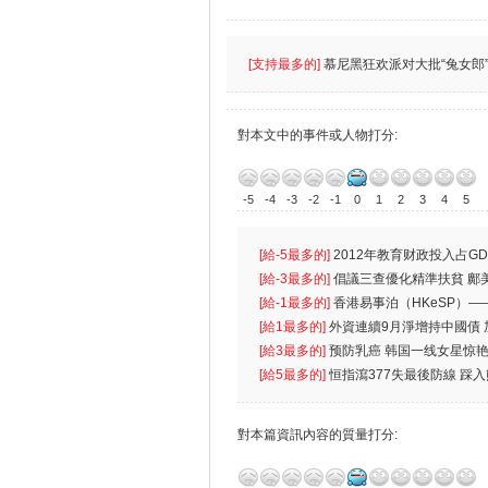
[支持最多的]
慕尼黑狂欢派对大批“兔女郎”
對本文中的事件或人物打分:
-5
-4
-3
-2
-1
0
1
2
3
4
5
[給-5最多的]
2012年教育财政投入占GD
首位
[給-3最多的]
倡議三查優化精準扶貧 鄺
生
[給-1最多的]
香港易事泊（HKeSP）——
k）”项目
[給1最多的]
外資連續9月淨增持中國債
[給3最多的]
预防乳癌 韩国一线女星惊艳
[給5最多的]
恒指瀉377失最後防線 踩
對本篇資訊內容的質量打分: