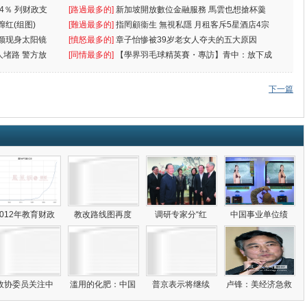
4％ 列财政支
[路過最多的]
新加坡開放數位金融服務 馬雲也想搶杯羹
蹿红(组图)
[難過最多的]
指罔顧衞生 無視私隱 月租客斥5星酒店4宗
颜现身太阳镜
罪
[憤怒最多的]
章子怡惨被39岁老女人夺夫的五大原因
人堵路 警方放
[同情最多的]
【學界羽毛球精英賽・專訪】青中：放下成
敗
下一篇
2012年教育财政
教改路线图再度
调研专家分“红
中国事业单位绩
政协委员关注中
滥用的化肥：中国
普京表示将继续
卢锋：美经济急救