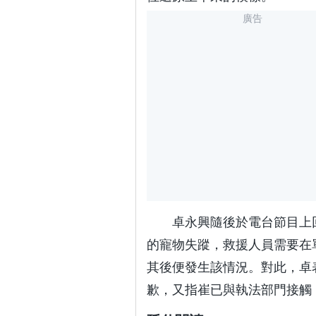
廣告
卓永興隨後於電台節目上
的寵物失蹤，救援人員需要在
其後便發生該情況。對此，卓
歉，又指崔已與執法部門接觸