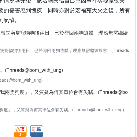
的情況曝光後，該名網民指自己已因事件尋晚徹夜失
要的傷害感到愧疚，同時亦對於宏福苑大火之後，所有
到氣憤。
隻寵物狗後兩日，已於尋回兩狗遺體，理應無需繼續搜索。(Threads
@bom_with_ung)
，又質疑為何其單位會有失竊。(Threads@bom_with_ung)
頂:
踩:
3
4