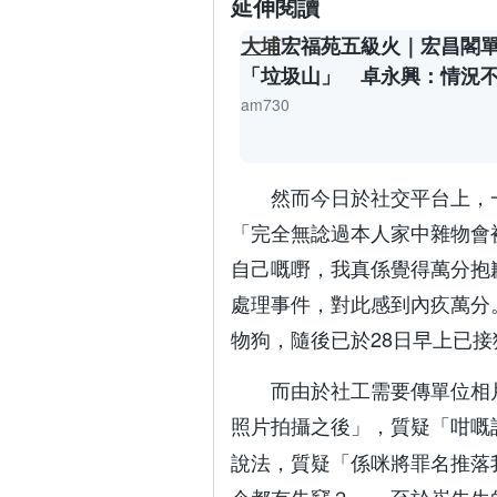
延伸閱讀
大埔
宏福苑五級火｜宏昌閣
「垃圾山」 卓永興：情況
am730
然而今日於社交平台上，
「完全無諗過本人家中雜物會
自己嘅嘢，我真係覺得萬分抱
處理事件，對此感到內疚萬分
物狗，隨後已於28日早上已
而由於社工需要傳單位相
照片拍攝之後」，質疑「咁嘅
說法，質疑「係咪將罪名推落