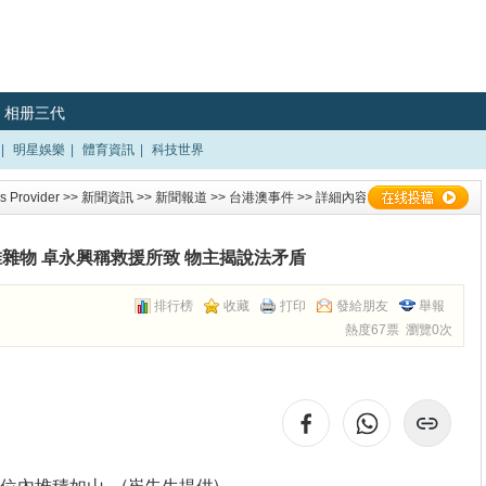
相册三代
|
明星娛樂
|
體育資訊
|
科技世界
 Provider
>>
新聞資訊
>>
新聞報道
>>
台港澳事件
>> 詳細內容
雜物 卓永興稱救援所致 物主揭說法矛盾
排行榜
收藏
打印
發給朋友
舉報
熱度67票 瀏覽0次