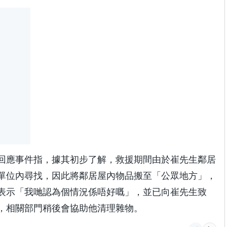
回應事件指，據其初步了解，救援期間由於崔先生鄰居
單位內尋找，因此將鄰居屋內物品搬至「公眾地方」，
表示「我哋認為個情況係唔好嘅」，並已向崔先生致
，相關部門稍後會協助他清理雜物。