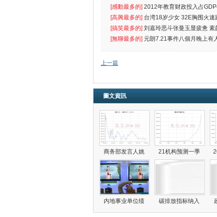
[感動最多的]
2012年教育财政投入占GDP
出首位
[高興最多的]
台湾18岁少女 32E胸围火速
[搞笑最多的]
刘嘉玲恶斗张曼玉显疲惫 素
遮
[無聊最多的]
元朗7.21事件八個月晚上有
催
上一篇
圖文資訊
商务部发言人姚
21机构预测一季
内地事业单位绩
碳排放指标纳入