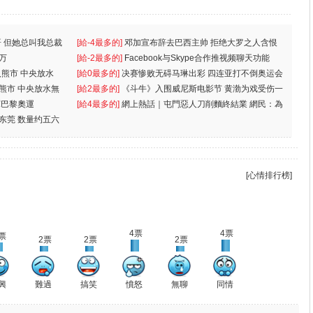
 但她总叫我总裁
[給-4最多的]
邓加宣布辞去巴西主帅 拒绝大罗之人含恨
万
离
[給-2最多的]
Facebook与Skype合作推视频聊天功能
入熊市 中央放水
[給0最多的]
决赛惨败无碍马琳出彩 四连亚打不倒奥运会
入熊市 中央放水無
[給2最多的]
《斗牛》入围威尼斯电影节 黄渤为戏受伤一
軍巴黎奧運
[給4最多的]
網上熱話｜屯門惡人刀削麵終結業 網民：為
东莞 数量约五六
兩蚊
[心情排行榜]
4票
4票
票
2票
2票
2票
興
難過
搞笑
憤怒
無聊
同情