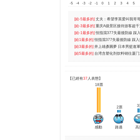
-5
-4
-3
-2
-1
0
1
2
3
4
5
[給-5最多的]
丈夫：希望李英爱叫我哥哥
先
[給-3最多的]
重庆A级景区接待游客超千
[給-1最多的]
恒指瀉377失最後防線 踩
無
[給1最多的]
恒指瀉377失最後防線 踩
[給3最多的]
井上雄彥圓夢 日本男籃進
[給5最多的]
台湾含塑化剂饮料销往厦门
【已經有
37
人表態】
18票
3
2票
感動
路過
高