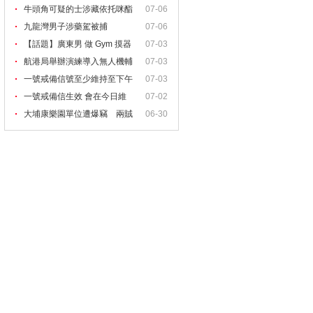
牛頭角可疑的士涉藏依托咪酯
07-06
九龍灣男子涉藥駕被捕
07-06
【話題】廣東男 做 Gym 摸器
07-03
航港局舉辦演練導入無人機輔
07-03
一號戒備信號至少維持至下午
07-03
一號戒備信生效 會在今日維
07-02
大埔康樂園單位遭爆竊 兩賊
06-30