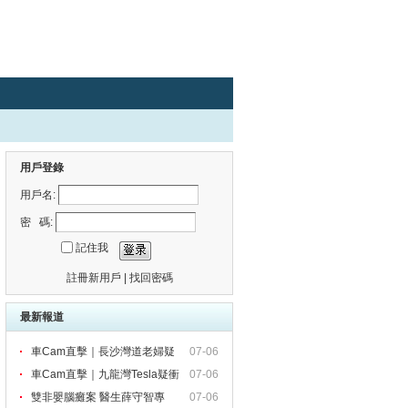
用戶登錄
用戶名:
密 碼:
記住我
註冊新用戶
|
找回密碼
最新報道
車Cam直擊｜長沙灣道老婦疑
07-06
雨
車Cam直擊｜九龍灣Tesla疑衝
07-06
紅
雙非嬰腦癱案 醫生薛守智專
07-06