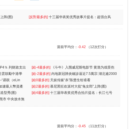
上阵(图)
[反對最多的]
十三届华表奖优秀故事片提名：超强台风
當前平均分：
-0.42
（12次打分）
P4％ 列财政支出
[給-4最多的]
《斗牛》入围威尼斯电影节 黄渤为戏受伤
美雲鼓勵中港學
一
[給-2最多的]
內地新冠肺炎確診逼近7.5萬宗 湖北逾2000
“易联（eLin
人
[給0最多的]
天娱传媒“杀”陈楚生给谁看
 加速吸人幣資產
[給2最多的]
慕尼黑狂欢派对大批“兔女郎”上阵(图)
造型秀(图)
[給4最多的]
十三届华表奖优秀合拍片提名：长江七号
入熊市 中央放水無
當前平均分：
-0.45
（11次打分）