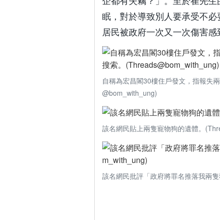
企都有失竊？」。至於崔先生
眠，對於導致別人要承受不必
居民被政府一次又一次傷害感
自稱為宏昌閣30樓住戶發文，指報失兩
@bom_with_ung)
該名網民貼上兩隻寵物狗的遺體。(Threads
該名網民批評「政府將罪名推落我兩隻狗度」