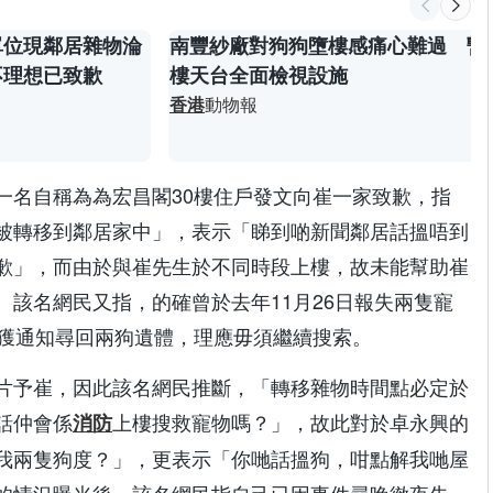
單位現鄰居雜物淪
南豐紗廠對狗狗墮樓感痛心難過 暫
不理想已致歉
樓天台全面檢視設施
香港
動物報
一名自稱為為宏昌閣30樓住戶發文向崔一家致歉，指
被轉移到鄰居家中」，表示「睇到啲新聞鄰居話搵唔到
歉」，而由於與崔先生於不同時段上樓，故未能幫助崔
。該名網民又指，的確曾於去年11月26日報失兩隻寵
接獲通知尋回兩狗遺體，理應毋須繼續搜索。
片予崔，因此該名網民推斷，「轉移雜物時間點必定於
話仲會係
上樓搜救寵物嗎？」，故此對於卓永興的
消防
我兩隻狗度？」，更表示「你哋話搵狗，咁點解我哋屋