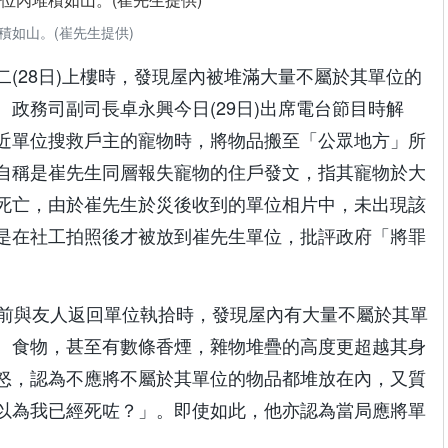
積如山。(崔先生提供)
(28日)上樓時，發現屋內被堆滿大量不屬於其單位的
政務司副司長卓永興今日(29日)出席電台節目時解
近單位搜救戶主的寵物時，將物品搬至「公眾地方」所
自稱是崔先生同層報失寵物的住戶發文，指其寵物於大
死亡，由於崔先生於災後收到的單位相片中，未出現該
是在社工拍照後才被放到崔先生單位，批評政府「將罪
日前與友人返回單位執拾時，發現屋內有大量不屬於其單
、食物，甚至有數條香煙，雜物堆疊的高度更超越其身
怒，認為不應將不屬於其單位的物品都堆放在內，又質
以為我已經死咗？」。即使如此，他亦認為當局應將單