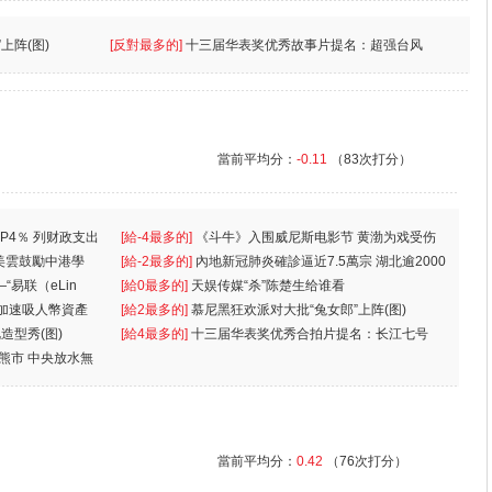
上阵(图)
[反對最多的]
十三届华表奖优秀故事片提名：超强台风
當前平均分：
-0.11
（83次打分）
P4％ 列财政支出
[給-4最多的]
《斗牛》入围威尼斯电影节 黄渤为戏受伤
美雲鼓勵中港學
一
[給-2最多的]
內地新冠肺炎確診逼近7.5萬宗 湖北逾2000
“易联（eLin
人
[給0最多的]
天娱传媒“杀”陈楚生给谁看
 加速吸人幣資產
[給2最多的]
慕尼黑狂欢派对大批“兔女郎”上阵(图)
造型秀(图)
[給4最多的]
十三届华表奖优秀合拍片提名：长江七号
入熊市 中央放水無
當前平均分：
0.42
（76次打分）