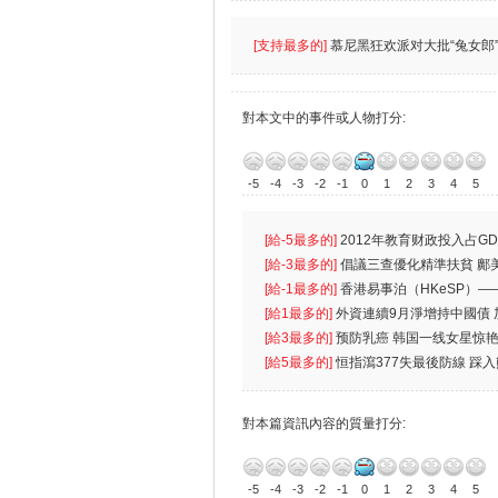
[支持最多的]
慕尼黑狂欢派对大批“兔女郎”
對本文中的事件或人物打分:
-5
-4
-3
-2
-1
0
1
2
3
4
5
[給-5最多的]
2012年教育财政投入占GD
首位
[給-3最多的]
倡議三查優化精準扶貧 鄺
生
[給-1最多的]
香港易事泊（HKeSP）——
k）”项目
[給1最多的]
外資連續9月淨增持中國債
[給3最多的]
预防乳癌 韩国一线女星惊艳
[給5最多的]
恒指瀉377失最後防線 踩
對本篇資訊內容的質量打分:
-5
-4
-3
-2
-1
0
1
2
3
4
5