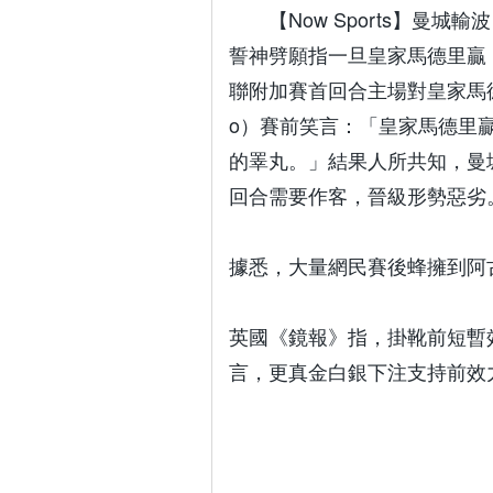
【Now Sports】曼
誓神劈願指一旦皇家馬德里贏
聯附加賽首回合主場對皇家馬德里
o）賽前笑言：「皇家馬德里
的睪丸。」結果人所共知，曼
回合需要作客，晉級形勢惡劣
據悉，大量網民賽後蜂擁到阿
英國《鏡報》指，掛靴前短暫
言，更真金白銀下注支持前效