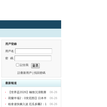
用戶登錄
用戶名:
密 碼:
記住我
註冊新用戶
|
找回密碼
最新報道
【世界盃2026】極致沉浸觀賽
06-26
荷蘭半場2：0突尼西亞 日本半
06-26
柏拿達快腳入波 厄瓜多爾2：1
06-26