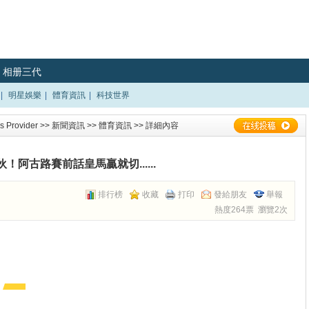
相册三代
|
明星娛樂
|
體育資訊
|
科技世界
 Provider
>>
新聞資訊
>>
體育資訊
>> 詳細內容
！阿古路賽前話皇馬贏就切......
排行榜
收藏
打印
發給朋友
舉報
熱度264票 瀏覽2次