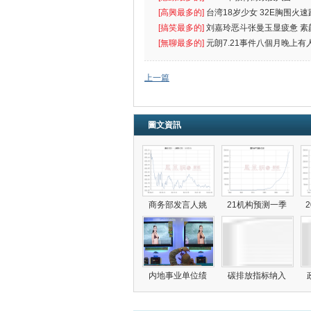
出首位
[高興最多的]
台湾18岁少女 32E胸围火速
[搞笑最多的]
刘嘉玲恶斗张曼玉显疲惫 素
遮
[無聊最多的]
元朗7.21事件八個月晚上有
催
上一篇
圖文資訊
商务部发言人姚
21机构预测一季
内地事业单位绩
碳排放指标纳入