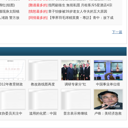
蹿红(组图)
[難過最多的]
指罔顧衞生 無視私隱 月租客斥5星酒店4宗
颜现身太阳镜
罪
[憤怒最多的]
章子怡惨被39岁老女人夺夫的五大原因
人堵路 警方放
[同情最多的]
【學界羽毛球精英賽・專訪】青中：放下成
敗
下一篇
2012年教育财政
教改路线图再度
调研专家分“红
中国事业单位绩
政协委员关注中
滥用的化肥：中国
普京表示将继续
卢锋：美经济急救