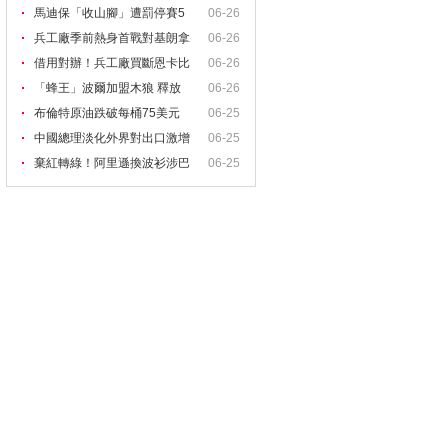
馬迪保「收山腳」遭罰停賽5
06-26
兵工廠季前熱身首戰對基朗拿
06-26
借用對辦！兵工廠買斷恩卡比
06-26
亞
「蜂王」波爾加盟木狼 釋放
06-26
布倫特原油跌破每桶75美元
06-25
中國總理淡化外界對出口激增
06-25
棄紅轉綠！阿里遜換波衫涉巴
06-25
西