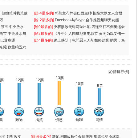
 但她总叫我总裁
[給-4最多的]
邓加宣布辞去巴西主帅 拒绝大罗之人含恨
万
离
[給-2最多的]
Facebook与Skype合作推视频聊天功能
入熊市 中央放水
[給0最多的]
决赛惨败无碍马琳出彩 四连亚打不倒奥运会
入熊市 中央放水無
[給2最多的]
《斗牛》入围威尼斯电影节 黄渤为戏受伤一
軍巴黎奧運
[給4最多的]
網上熱話｜屯門惡人刀削麵終結業 網民：為
东莞 数量约五六
兩蚊
[心情排行榜]
13票
2票
12票
12票
10票
9票
興
難過
搞笑
憤怒
無聊
同情
4％ 列财政支
[路過最多的]
新加坡開放數位金融服務 馬雲也想搶杯羹