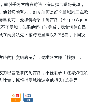
城輸波，前射手阿古路賽前誇下海口揚言睇好曼城，
，他就切除睪丸，如今如何是好？曼城周二在歐
賽前，曼城傳奇射手阿古路（Sergio Aguer
贏不了曼城，如果他們打敗曼城，我會切除自己
城在兩度領先下補時遭皇馬以3:2絕殺，下周次
。
古路的社交網絡留言，要求阿古路「找數」。
效力巴塞隆拿的阿古路，不僅發表上述爆炸性發
力球會，據報指曼城輸波令他損失1萬美元。
頂:
踩:
8
10