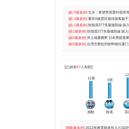
[給-5最多的]
丈夫：希望李英爱叫我哥哥
先
[給-3最多的]
重庆A级景区接待游客超千
[給-1最多的]
恒指瀉377失最後防線 踩
無
[給1最多的]
恒指瀉377失最後防線 踩
[給3最多的]
井上雄彥圓夢 日本男籃進
[給5最多的]
台湾含塑化剂饮料销往厦门
【已經有
87
人表態】
1
10票
9票
感動
路過
高
[感動最多的]
2012年教育财政投入占GDP