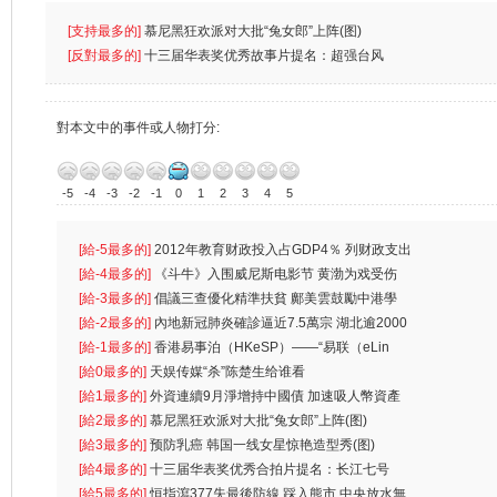
[支持最多的]
慕尼黑狂欢派对大批“兔女郎”上阵(图)
[反對最多的]
十三届华表奖优秀故事片提名：超强台风
對本文中的事件或人物打分:
-5
-4
-3
-2
-1
0
1
2
3
4
5
[給-5最多的]
2012年教育财政投入占GDP4％ 列财政支出
首位
[給-4最多的]
《斗牛》入围威尼斯电影节 黄渤为戏受伤
一
[給-3最多的]
倡議三查優化精準扶貧 鄺美雲鼓勵中港學
生
[給-2最多的]
內地新冠肺炎確診逼近7.5萬宗 湖北逾2000
人
[給-1最多的]
香港易事泊（HKeSP）——“易联（eLin
k）”项目
[給0最多的]
天娱传媒“杀”陈楚生给谁看
[給1最多的]
外資連續9月淨增持中國債 加速吸人幣資產
[給2最多的]
慕尼黑狂欢派对大批“兔女郎”上阵(图)
[給3最多的]
预防乳癌 韩国一线女星惊艳造型秀(图)
[給4最多的]
十三届华表奖优秀合拍片提名：长江七号
[給5最多的]
恒指瀉377失最後防線 踩入熊市 中央放水無