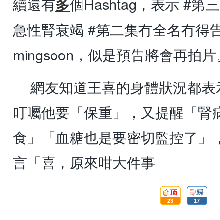
續還有
個Hashtag，表示 #
多
急性腎衰竭 #第二集冇全名冇得告 
mingsoon，似是預告將會再拍片
網友知道王喜的身體狀況都表
叮囑他要「保重」，又提醒「腎
食」「血糖也是要密切監控了」
言「喜，原來咁大件事
頂:
踩:
23
17