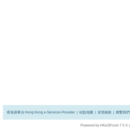
香港易事泊 Hong Kong e-Services Provider
|
站點地圖
|
友情鏈接
|
聯繫我們
Powered by
HKeSP.com
7.5
© 