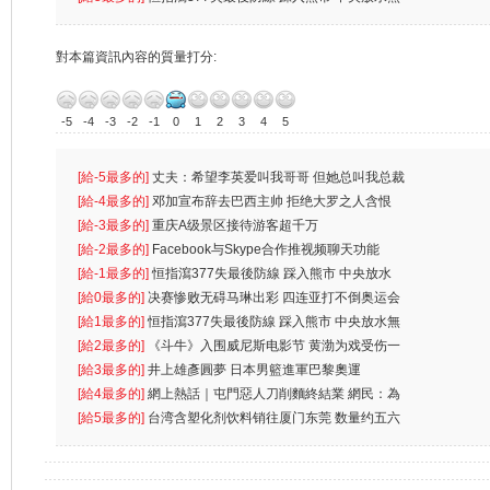
對本篇資訊內容的質量打分:
-5
-4
-3
-2
-1
0
1
2
3
4
5
[給-5最多的]
丈夫：希望李英爱叫我哥哥 但她总叫我总裁
先
[給-4最多的]
邓加宣布辞去巴西主帅 拒绝大罗之人含恨
离
[給-3最多的]
重庆A级景区接待游客超千万
[給-2最多的]
Facebook与Skype合作推视频聊天功能
[給-1最多的]
恒指瀉377失最後防線 踩入熊市 中央放水
無
[給0最多的]
决赛惨败无碍马琳出彩 四连亚打不倒奥运会
[給1最多的]
恒指瀉377失最後防線 踩入熊市 中央放水無
[給2最多的]
《斗牛》入围威尼斯电影节 黄渤为戏受伤一
[給3最多的]
井上雄彥圓夢 日本男籃進軍巴黎奧運
[給4最多的]
網上熱話｜屯門惡人刀削麵終結業 網民：為
兩蚊
[給5最多的]
台湾含塑化剂饮料销往厦门东莞 数量约五六