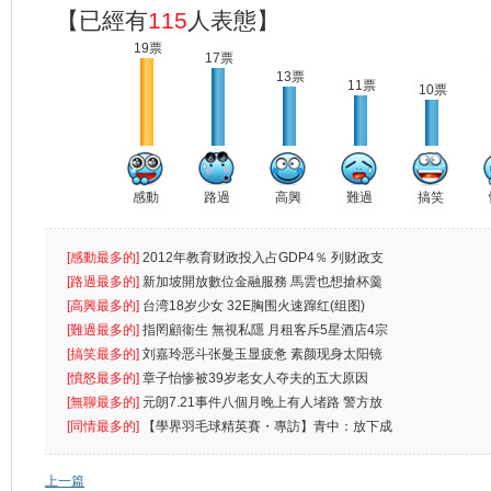
【已經有
115
人表態】
19票
17票
13票
11票
10票
感動
路過
高興
難過
搞笑
[感動最多的]
2012年教育财政投入占GDP4％ 列财政支
出首位
[路過最多的]
新加坡開放數位金融服務 馬雲也想搶杯羹
[高興最多的]
台湾18岁少女 32E胸围火速蹿红(组图)
[難過最多的]
指罔顧衞生 無視私隱 月租客斥5星酒店4宗
罪
[搞笑最多的]
刘嘉玲恶斗张曼玉显疲惫 素颜现身太阳镜
遮
[憤怒最多的]
章子怡惨被39岁老女人夺夫的五大原因
[無聊最多的]
元朗7.21事件八個月晚上有人堵路 警方放
催
[同情最多的]
【學界羽毛球精英賽・專訪】青中：放下成
敗
上一篇