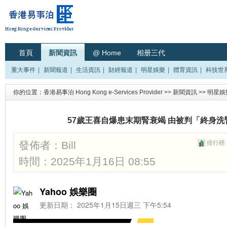
首頁
新聞資訊
@ Home
相册三代
重大事件
|
新聞報道
|
生活資訊
|
財經報道
|
明星娛樂
|
體育資訊
|
科技世
你的位置：
香港易事泊 Hong Kong e-Services Provider
>>
新聞資訊
>>
明星娛
57歲王喜自爆患末期腎衰竭 由被判「終身
發佈者：
Bill
排行榜
時間：2025年1月16日 08:55
Yahoo 娛樂圈
更新日期：
2025年1月15日週三 下午5:54