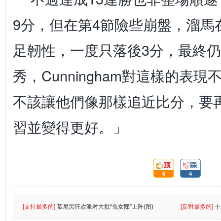
9分，但在第4節險些崩盤，溜馬
足韌性，一度只落後3分，最終
秀，Cunningham對這樣的表
不該讓他們像那樣追近比分，要
習並變得更好。」
頂:
踩:
6
4
[支持最多的]
慕尼黑狂欢派对大批“兔女郎”上阵(图)
[反對最多的]
十