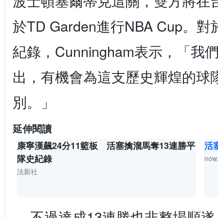
波士頓塞爾蒂克這關，雙方將在台
於TD Garden進行NBA Cu
紀錄，Cunningham表示，「
出，有機會為這支歷史輝煌的球
別。」
延伸閱讀
康寧漢飆24分11籃板 活塞擒溜馬奪13連勝平
活
隊史紀錄
now
法新社
不過達成13連勝也非整場順遂