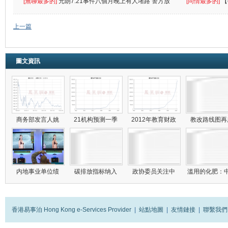
遮
[無聊最多的]
元朗7.21事件八個月晚上有人堵路 警方放
[同情最多的]
【
催
敗
上一篇
圖文資訊
商务部发言人姚
21机构预测一季
2012年教育财政
教改路线图
内地事业单位绩
碳排放指标纳入
政协委员关注中
滥用的化肥：
香港易事泊 Hong Kong e-Services Provider
|
站點地圖
|
友情鏈接
|
聯繫我們