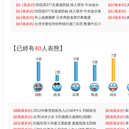
[給-1最多的]
恒指瀉377失最後防線 踩入熊市 中央放水
[給0最多的]
無
[給1最多的]
恒指瀉377失最後防線 踩入熊市 中央放水無
[給2最多的]
[給3最多的]
井上雄彥圓夢 日本男籃進軍巴黎奧運
[給4最多的]
[給5最多的]
台湾含塑化剂饮料销往厦门东莞 数量约五六
兩蚊
【已經有
40
人表態】
7票
6票
6票
5票
2票
感動
路過
高興
難過
搞笑
[感動最多的]
2012年教育财政投入占GDP4％ 列财政支
[路過最多的]
新
出首位
[高興最多的]
台湾18岁少女 32E胸围火速蹿红(组图)
[難過最多的]
指
[搞笑最多的]
刘嘉玲恶斗张曼玉显疲惫 素颜现身太阳镜
罪
[憤怒最多的]
章