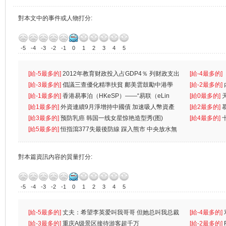
對本文中的事件或人物打分:
-5
-4
-3
-2
-1
0
1
2
3
4
5
[給-5最多的]
2012年教育财政投入占GDP4％ 列财政支出
[給-4最多的]
首位
[給-3最多的]
倡議三查優化精準扶貧 鄺美雲鼓勵中港學
一
[給-2最多的]
生
[給-1最多的]
香港易事泊（HKeSP）——“易联（eLin
人
[給0最多的]
k）”项目
[給1最多的]
外資連續9月淨增持中國債 加速吸人幣資產
[給2最多的]
[給3最多的]
预防乳癌 韩国一线女星惊艳造型秀(图)
[給4最多的]
[給5最多的]
恒指瀉377失最後防線 踩入熊市 中央放水無
對本篇資訊內容的質量打分:
-5
-4
-3
-2
-1
0
1
2
3
4
5
[給-5最多的]
丈夫：希望李英爱叫我哥哥 但她总叫我总裁
[給-4最多的]
先
[給-3最多的]
重庆A级景区接待游客超千万
离
[給-2最多的]