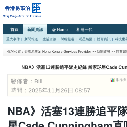
首頁
新聞資訊
@ Home
相册三代
重大事件
|
新聞報道
|
生活資訊
|
財經報道
|
明星娛樂
|
體育資訊
|
科技世
你的位置：
香港易事泊 Hong Kong e-Services Provider
>>
新聞資訊
>>
體育資
NBA》活塞13連勝追平隊史紀錄 當家球星Cade Cu
發佈者：
Bill
排行榜
時間：2025年11月26日 08:57
NBA》活塞13連勝追平
星Cade Cunningha