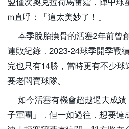
盟僅次奧克拉荷馬雷霆，陣中球星Cad
m直呼：「這太美妙了！」
本季脫胎換骨的活塞2年前曾創
連敗紀錄，2023-24球季開季戰
完也只有14勝，當時更有不少球
要老闆賣球隊。
如今活塞有機會超越過去成績
子軍團」，但一如過往，想要達