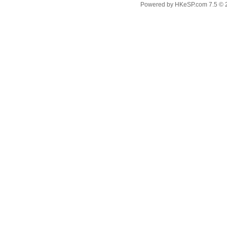
Powered by
HKeSP.com
7.5
© 