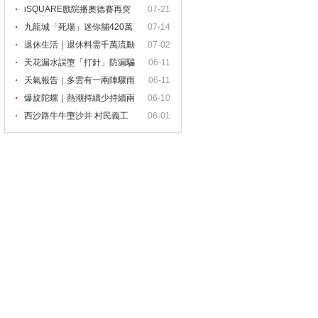
果
iSQUARE戲院播奧德賽再突
07-21
然
九龍城「死場」迷你舖420萬
07-14
退休生活｜退休料需千萬流動
07-02
資
天花漏水誤墮「打針」防漏騙
06-11
天氣報告｜多雲有一兩陣驟雨
06-11
爆旋陀螺｜熱潮持續少持續兩
06-10
三
西沙路牛牛墮沙井 村民義工
06-01