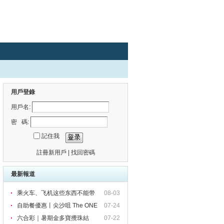
用戶登錄
用戶名:
密 碼:
記住我
註冊新用戶
|
找回密碼
最新報道
乘火车、飞机这些东西不能带
08-03
自助餐優惠丨尖沙咀 The ONE
07-24
六合彩｜暑期金多寶攪珠結
07-22