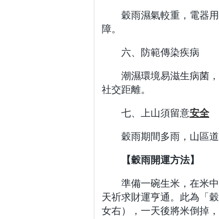
穀雨濕氣較重，電器用
障。
六、防範傳染疾病
潮濕環境易滋生病菌，
社交距離。
七、上山須留意
安全
穀雨期間多雨，山區道
【穀雨開運方法】
準備一碗生米，在米中
天祈求財運亨通。此為「穀
女右），一天後將米倒掉，