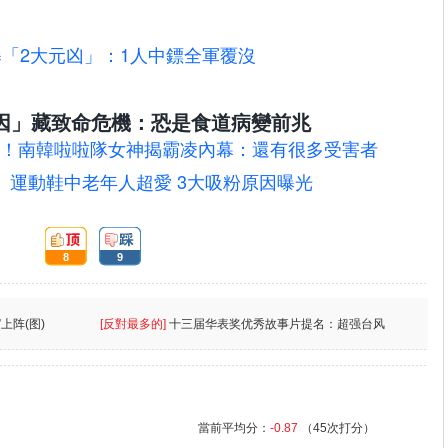
曝「2大元凶」：1人中鏢全軍覆沒
因」藏致命危機：恐是食道病變前兆
！南韓啦啦隊女神揭霸凌內幕：還有很多受害者
」運動鞋中老年人超愛 3大吸粉原因曝光
頂:
踩:
8
9
上阵(图)
[反對最多的]
十三届华表奖优秀故事片提名：超强台风
當前平均分：
-0.87
（45次打分）