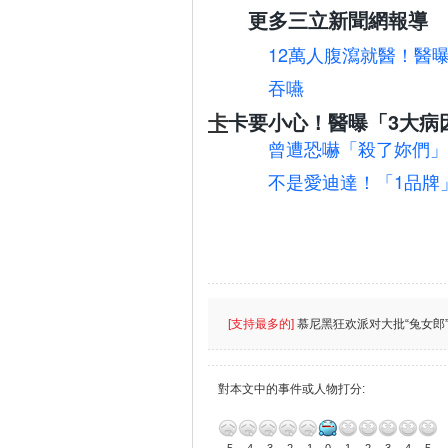
更多三立新聞網報導
12萬人腹瀉就醫！醫
吞嚥
卡
卡要小心！醫曝「3大病
曾遭恐嚇「殺了妳們」
不是愛迪達！「1品牌
[支持最多的]
慕尼黑狂欢派对大批“兔女郎”
對本文中的事件或人物打分: