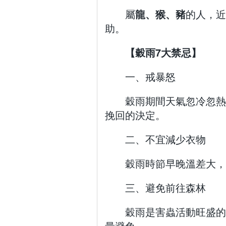
屬
龍、猴、豬
的人，近
助。
【穀雨7大禁忌】
一、戒暴怒
穀雨期間天氣忽冷忽熱
挽回的決定。
二、不宜減少衣物
穀雨時節早晚溫差大，
三、避免前往森林
穀雨是害蟲活動旺盛的
量避免。