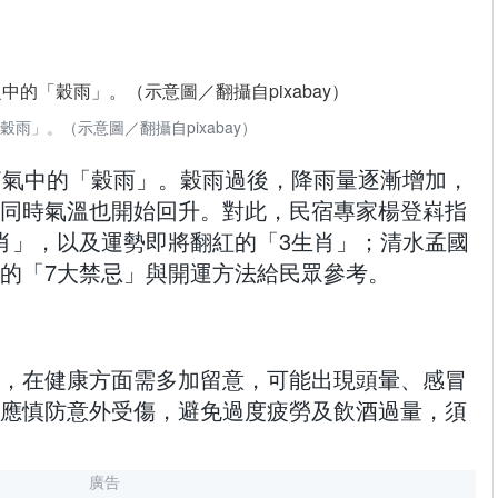
雨」。（示意圖／翻攝自pixabay）
節氣中的「穀雨」。穀雨過後，降雨量逐漸增加，
同時氣溫也開始回升。對此，民宿專家楊登嵙指
肖」，以及運勢即將翻紅的「3生肖」；清水孟國
的「7大禁忌」與開運方法給民眾參考。
，在健康方面需多加留意，可能出現頭暈、感冒
應慎防意外受傷，避免過度疲勞及飲酒過量，須
廣告