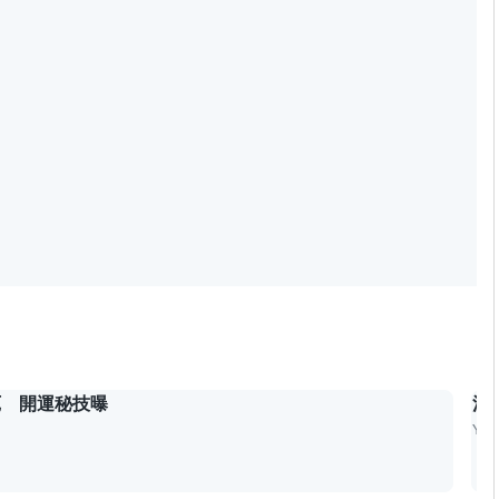
厄 開運秘技曝
清
Ya