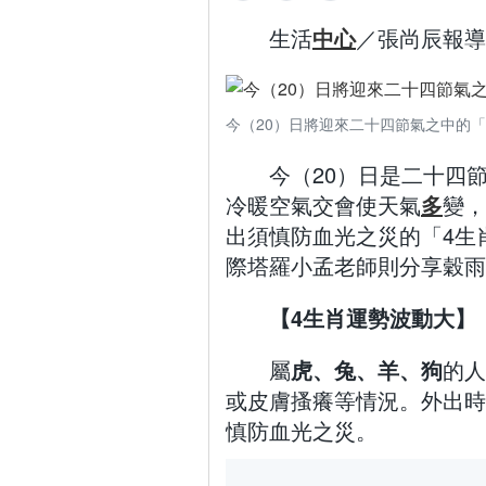
生活
中心
／張尚辰報導
今（20）日將迎來二十四節氣之中的「穀
今（20）日是二十四
冷暖空氣交會使天氣
多
變，
出須慎防血光之災的「4生
際塔羅小孟老師則分享穀雨
【4生肖運勢波動大】
屬
虎、兔、羊、狗
的人
或皮膚搔癢等情況。外出時
慎防血光之災。