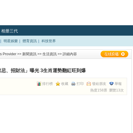
相册三代
|
明星娛樂
|
體育資訊
|
科技世界
 Provider
>>
新聞資訊
>>
生活資訊
>> 詳細內容
禁忌、招財法」曝光 3生肖運勢翻紅旺到爆
排行榜
收藏
打印
發給朋友
舉報
熱度158票 瀏覽13次