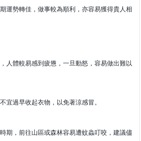
期運勢轉佳，做事較為順利，亦容易獲得貴人相
，人體較易感到疲憊，一旦動怒，容易做出難以
不宜過早收起衣物，以免著涼感冒。
時期，前往山區或森林容易遭蚊蟲叮咬，建議儘