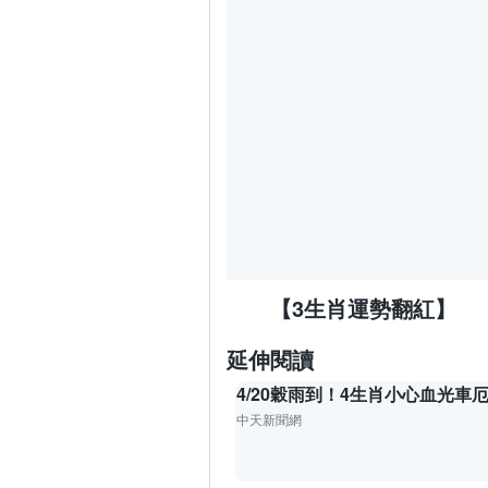
【3生肖運勢翻紅】
延伸閱讀
4/20穀雨到！4生肖小心血光車
中天新聞網