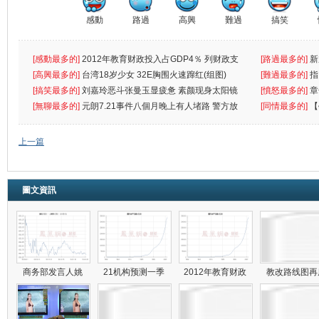
感動
路過
高興
難過
搞笑
[感動最多的]
2012年教育财政投入占GDP4％ 列财政支
[路過最多的]
新
出首位
[高興最多的]
台湾18岁少女 32E胸围火速蹿红(组图)
[難過最多的]
指
[搞笑最多的]
刘嘉玲恶斗张曼玉显疲惫 素颜现身太阳镜
罪
[憤怒最多的]
章
遮
[無聊最多的]
元朗7.21事件八個月晚上有人堵路 警方放
[同情最多的]
【
催
敗
上一篇
圖文資訊
商务部发言人姚
21机构预测一季
2012年教育财政
教改路线图