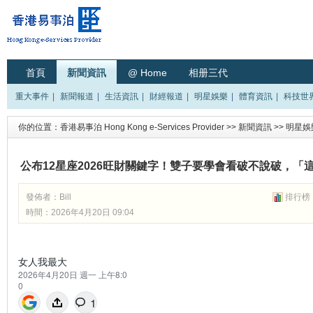
首頁
新聞資訊
@ Home
相册三代
重大事件
|
新聞報道
|
生活資訊
|
財經報道
|
明星娛樂
|
體育資訊
|
科技世
你的位置：
香港易事泊 Hong Kong e-Services Provider
>>
新聞資訊
>>
明星娛
公布12星座2026旺財關鍵字！雙子要學會看破不說破，
發佈者：
Bill
排行榜
時間：2026年4月20日 09:04
女人我最大
2026年4月20日 週一 上午8:0
0
1