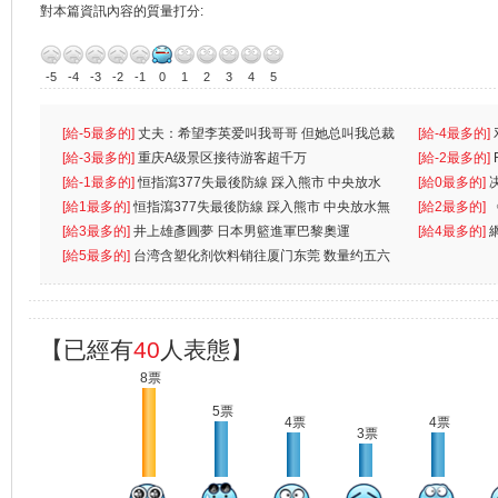
對本篇資訊內容的質量打分:
-5
-4
-3
-2
-1
0
1
2
3
4
5
[給-5最多的]
丈夫：希望李英爱叫我哥哥 但她总叫我总裁
[給-4最多的]
先
[給-3最多的]
重庆A级景区接待游客超千万
离
[給-2最多的]
[給-1最多的]
恒指瀉377失最後防線 踩入熊市 中央放水
[給0最多的]
無
[給1最多的]
恒指瀉377失最後防線 踩入熊市 中央放水無
[給2最多的]
[給3最多的]
井上雄彥圓夢 日本男籃進軍巴黎奧運
[給4最多的]
[給5最多的]
台湾含塑化剂饮料销往厦门东莞 数量约五六
兩蚊
【已經有
40
人表態】
8票
5票
4票
4票
3票