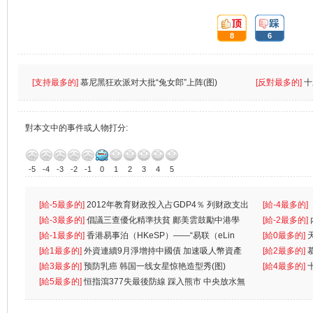
頂:
踩:
8
6
[支持最多的]
慕尼黑狂欢派对大批“兔女郎”上阵(图)
[反對最多的]
十
對本文中的事件或人物打分:
-5
-4
-3
-2
-1
0
1
2
3
4
5
[給-5最多的]
2012年教育财政投入占GDP4％ 列财政支出
[給-4最多的]
首位
[給-3最多的]
倡議三查優化精準扶貧 鄺美雲鼓勵中港學
一
[給-2最多的]
生
[給-1最多的]
香港易事泊（HKeSP）——“易联（eLin
人
[給0最多的]
k）”项目
[給1最多的]
外資連續9月淨增持中國債 加速吸人幣資產
[給2最多的]
[給3最多的]
预防乳癌 韩国一线女星惊艳造型秀(图)
[給4最多的]
[給5最多的]
恒指瀉377失最後防線 踩入熊市 中央放水無