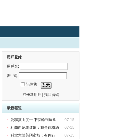
用戶登錄
用戶名:
密 碼:
記住我
註冊新用戶
|
找回密碼
最新報道
曼聯簽山度士 下個輪到迪拿
07-15
利蘭向尼馬致歉：我是你粉絲
07-15
科拿大談英阿宿怨：有你冇
07-15