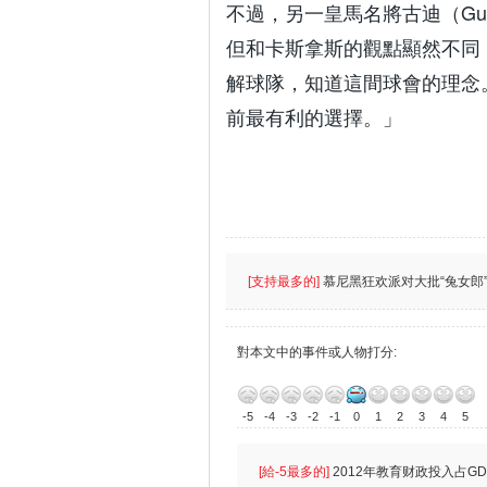
不過，另一皇馬名將古迪（Gu
但和卡斯拿斯的觀點顯然不同
解球隊，知道這間球會的理念
前最有利的選擇。」
[支持最多的]
慕尼黑狂欢派对大批“兔女郎”
對本文中的事件或人物打分:
-5
-4
-3
-2
-1
0
1
2
3
4
5
[給-5最多的]
2012年教育财政投入占GD