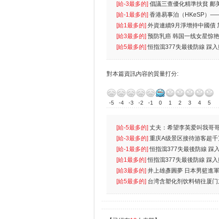
首位
[給-3最多的]
倡議三查優化精準扶貧 鄺
生
[給-1最多的]
香港易事泊（HKeSP）——
k）”项目
[給1最多的]
外資連續9月淨增持中國債
[給3最多的]
预防乳癌 韩国一线女星惊艳
[給5最多的]
恒指瀉377失最後防線 踩
對本篇資訊內容的質量打分:
-5
-4
-3
-2
-1
0
1
2
3
4
5
[給-5最多的]
丈夫：希望李英爱叫我哥哥
先
[給-3最多的]
重庆A级景区接待游客超千
[給-1最多的]
恒指瀉377失最後防線 踩
無
[給1最多的]
恒指瀉377失最後防線 踩
[給3最多的]
井上雄彥圓夢 日本男籃進
[給5最多的]
台湾含塑化剂饮料销往厦门