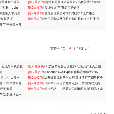
美雲鼓勵中港學
一
[給-2最多的]
內地新冠肺炎確診逼近7.5萬宗 湖北逾2000
“易联（eLin
人
[給0最多的]
天娱传媒“杀”陈楚生给谁看
 加速吸人幣資產
[給2最多的]
慕尼黑狂欢派对大批“兔女郎”上阵(图)
造型秀(图)
[給4最多的]
十三届华表奖优秀合拍片提名：长江七号
入熊市 中央放水無
當前平均分：
-1
（11次打分）
 但她总叫我总裁
[給-4最多的]
邓加宣布辞去巴西主帅 拒绝大罗之人含恨
万
离
[給-2最多的]
Facebook与Skype合作推视频聊天功能
入熊市 中央放水
[給0最多的]
决赛惨败无碍马琳出彩 四连亚打不倒奥运会
入熊市 中央放水無
[給2最多的]
《斗牛》入围威尼斯电影节 黄渤为戏受伤一
軍巴黎奧運
[給4最多的]
網上熱話｜屯門惡人刀削麵終結業 網民：為
东莞 数量约五六
兩蚊