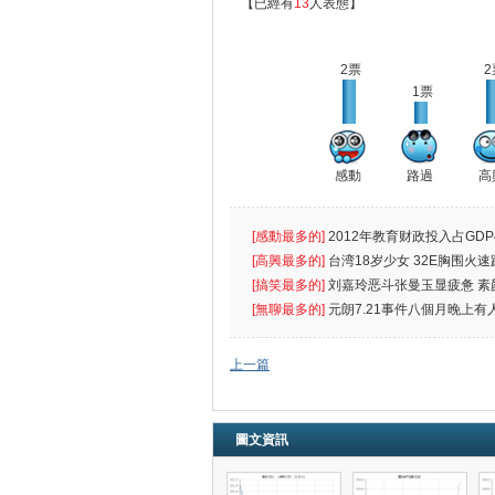
【已經有
13
人表態】
2票
2
1票
感動
路過
高
[感動最多的]
2012年教育财政投入占GDP
出首位
[高興最多的]
台湾18岁少女 32E胸围火速
[搞笑最多的]
刘嘉玲恶斗张曼玉显疲惫 素
遮
[無聊最多的]
元朗7.21事件八個月晚上有
催
上一篇
圖文資訊