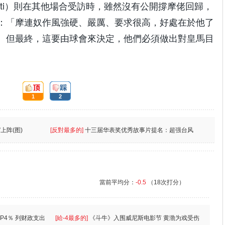
ti）則在其他場合受訪時，雖然沒有公開撐摩佬回歸，
：「摩連奴作風強硬、嚴厲、要求很高，好處在於他了
。但最終，這要由球會來決定，他們必須做出對皇馬目
頂:
踩:
1
2
上阵(图)
[反對最多的]
十三届华表奖优秀故事片提名：超强台风
當前平均分：
-0.5
（18次打分）
P4％ 列财政支出
[給-4最多的]
《斗牛》入围威尼斯电影节 黄渤为戏受伤