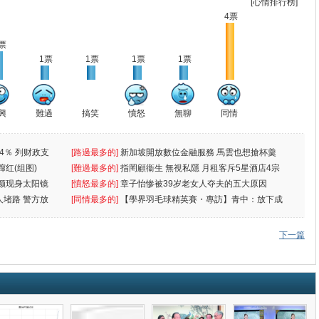
[心情排行榜]
4票
票
1票
1票
1票
1票
興
難過
搞笑
憤怒
無聊
同情
4％ 列财政支
[路過最多的]
新加坡開放數位金融服務 馬雲也想搶杯羹
蹿红(组图)
[難過最多的]
指罔顧衞生 無視私隱 月租客斥5星酒店4宗
颜现身太阳镜
罪
[憤怒最多的]
章子怡惨被39岁老女人夺夫的五大原因
人堵路 警方放
[同情最多的]
【學界羽毛球精英賽・專訪】青中：放下成
敗
下一篇