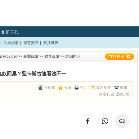
相册三代
|
明星娛樂
|
體育資訊
|
科技世界
 Provider
>>
新聞資訊
>>
體育資訊
>> 詳細內容
連奴回巢？聖卡斯古迪看法不一
排行榜
收藏
打印
發給朋友
舉報
熱度45票 瀏覽0次