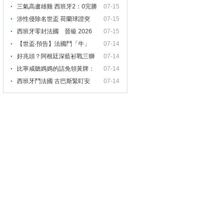
我！
三氣高盧雄雞 西班牙2：0完勝
07-15
涉性侵除名世盃 荷蘭球證突
07-15
西班牙零封法國 晉級 2026
07-15
【世盃‧預告】法國鬥「牛」
07-14
好兆頭？阿根廷深藍衫戰三獅
07-14
比寧咸聽媽媽的話免領黃牌：
07-14
她
西班牙鬥法國 古巴斯緊盯安
07-14