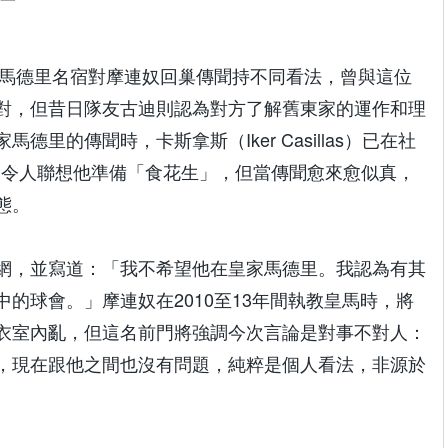
兩位皇家馬德里名宿對摩連奴回巢傳聞持不同看法，曾與這位
對，但昔日隊友古迪則認為對方了解舊東家的運作和理
里的傳聞時，卡斯拿斯（Iker Casillas）已在社
i，令人聯想他準備「食花生」，但當傳聞愈來愈似真，
態。
網，並寫道：「我不希望他在皇家馬德里。我認為有其
的球會。」摩連奴在2010至13年間執教皇馬時，將
衣室內亂，但這名前門將強調今次言論是對事不對人：
，現在跟他之間也沒有問題，純粹是個人看法，非源於