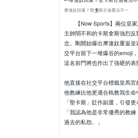
摩連奴回巢？聖
卡
斯古迪看法不一
【Now Sports】
主帥鬧不和的卡斯拿斯強烈反
念。剛開始爆出摩連奴重返皇家馬德
交平台留下一堆爆谷的emoj
這名前門將也作出了強硬的表
他直接在社交平台標籤皇馬官
他教練比他更適合執教我生命中
「聖卡斯」貶作副選，引發更
「我認為他是非常優秀的教練
過去的私怨。」