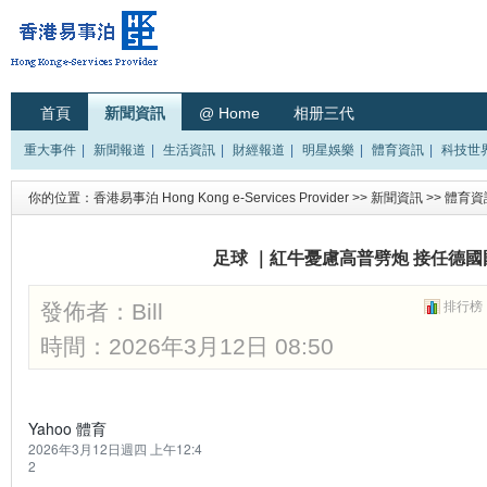
首頁
新聞資訊
@ Home
相册三代
重大事件
|
新聞報道
|
生活資訊
|
財經報道
|
明星娛樂
|
體育資訊
|
科技世
你的位置：
香港易事泊 Hong Kong e-Services Provider
>>
新聞資訊
>>
體育資
足球 ｜紅牛憂慮高普劈炮 接任德
發佈者：
Bill
排行榜
時間：2026年3月12日 08:50
Yahoo 體育
2026年3月12日週四 上午12:4
2