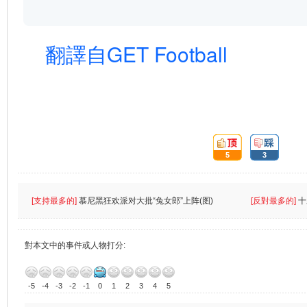
翻譯自GET Football
頂:
踩:
5
3
[支持最多的]
慕尼黑狂欢派对大批“兔女郎”上阵(图)
[反對最多的]
十
對本文中的事件或人物打分:
-5
-4
-3
-2
-1
0
1
2
3
4
5