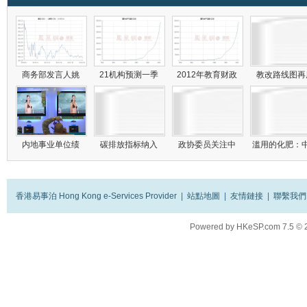
商务部发言人姚
21机构预测一季
2012年教育财政
教改路线图
内地事业单位绩
碳排放指标纳入
政协委员关注中
滥用的化肥：
香港易事泊 Hong Kong e-Services Provider
|
站點地圖
|
友情鏈接
|
聯繫我們
Powered by
HKeSP.com
7.5
© 