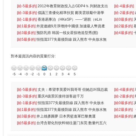
[給-5最多的]
2012年教育财政投入占GDP4％ 列财政支出
[給-4最多的]
首位
[給-3最多的]
倡議三查優化精準扶貧 鄺美雲鼓勵中港學
一
[給-2最多的]
生
[給-1最多的]
香港易事泊（HKeSP）——“易联（eLin
人
[給0最多的]
k）”项目
[給1最多的]
外資連續9月淨增持中國債 加速吸人幣資產
[給2最多的]
[給3最多的]
预防乳癌 韩国一线女星惊艳造型秀(图)
[給4最多的]
[給5最多的]
恒指瀉377失最後防線 踩入熊市 中央放水無
對本篇資訊內容的質量打分:
-5
-4
-3
-2
-1
0
1
2
3
4
5
[給-5最多的]
丈夫：希望李英爱叫我哥哥 但她总叫我总裁
[給-4最多的]
先
[給-3最多的]
重庆A级景区接待游客超千万
离
[給-2最多的]
[給-1最多的]
恒指瀉377失最後防線 踩入熊市 中央放水
[給0最多的]
無
[給1最多的]
恒指瀉377失最後防線 踩入熊市 中央放水無
[給2最多的]
[給3最多的]
井上雄彥圓夢 日本男籃進軍巴黎奧運
[給4最多的]
[給5最多的]
台湾含塑化剂饮料销往厦门东莞 数量约五六
兩蚊