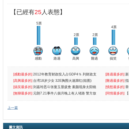
【已經有
25
人表態】
5票
4票
2票
2票
感動
路過
高興
難過
搞笑
[感動最多的]
2012年教育财政投入占GDP4％ 列财政支
[路過最多的]
新
出首位
[高興最多的]
台湾18岁少女 32E胸围火速蹿红(组图)
[難過最多的]
指
[搞笑最多的]
刘嘉玲恶斗张曼玉显疲惫 素颜现身太阳镜
罪
[憤怒最多的]
章
遮
[無聊最多的]
元朗7.21事件八個月晚上有人堵路 警方放
[同情最多的]
【
催
敗
上一篇
圖文資訊