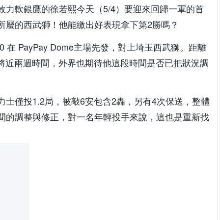
效力軟銀鷹的徐若熙今天（5/4）要迎來回歸一軍的首
所屬的西武獅！他能繳出好表現拿下第2勝嗎？
:00 在 PayPay Dome主場先發，對上埼玉西武獅。距離
息將近兩週時間，外界也期待他這段時間是否已把狀況調
士僅投1.2局，被敲6安包含2轟，另有4次保送，整體
間的調整與修正，對一名年輕投手來說，這也是重新找