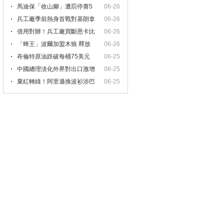
馬迪保「收山腳」遭罰停賽5
06-26
兵工廠季前熱身首戰對基朗拿
06-26
借用對辦！兵工廠買斷恩卡比
06-26
亞
「蜂王」波爾加盟木狼 釋放
06-26
布倫特原油跌破每桶75美元
06-25
中國總理淡化外界對出口激增
06-25
棄紅轉綠！阿里遜換波衫涉巴
06-25
西