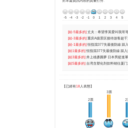
對本篇資訊內容的質量打分:
-5
-4
-3
-2
-1
0
1
2
3
4
5
[給-5最多的]
丈夫：希望李英爱叫我哥哥
先
[給-3最多的]
重庆A级景区接待游客超千
[給-1最多的]
恒指瀉377失最後防線 踩
無
[給1最多的]
恒指瀉377失最後防線 踩
[給3最多的]
井上雄彥圓夢 日本男籃進
[給5最多的]
台湾含塑化剂饮料销往厦门
【已經有
18
人表態】
3票
2票
2