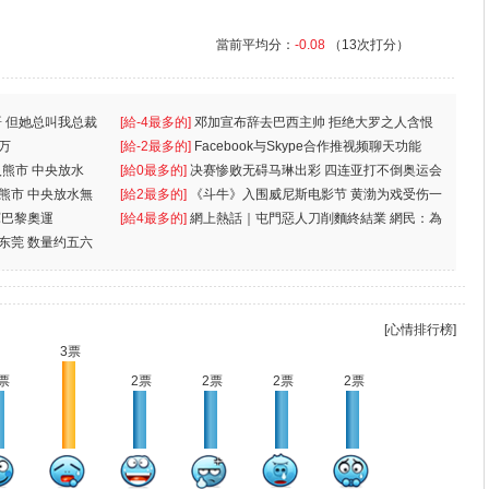
當前平均分：
-0.08
（13次打分）
 但她总叫我总裁
[給-4最多的]
邓加宣布辞去巴西主帅 拒绝大罗之人含恨
万
离
[給-2最多的]
Facebook与Skype合作推视频聊天功能
入熊市 中央放水
[給0最多的]
决赛惨败无碍马琳出彩 四连亚打不倒奥运会
入熊市 中央放水無
[給2最多的]
《斗牛》入围威尼斯电影节 黄渤为戏受伤一
軍巴黎奧運
[給4最多的]
網上熱話｜屯門惡人刀削麵終結業 網民：為
东莞 数量约五六
兩蚊
[心情排行榜]
3票
票
2票
2票
2票
2票