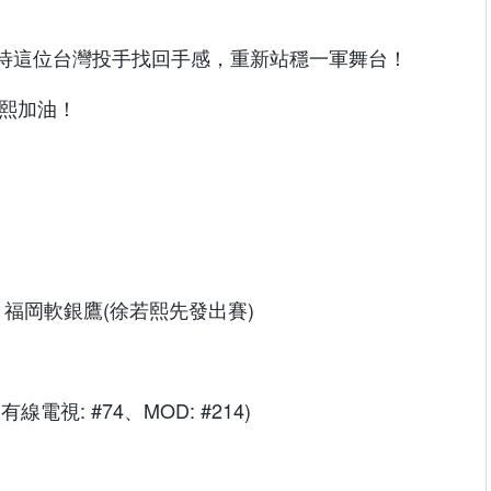
待這位台灣投手找回手感，重新站穩一軍舞台！
若熙加油！
 福岡軟銀鷹(徐若熙先發出賽)
有線電視: #74、MOD: #214)