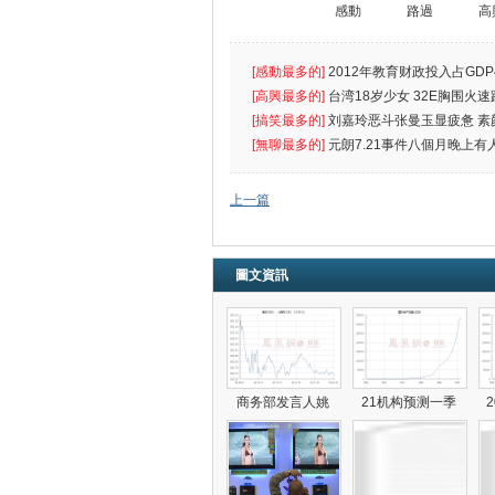
感動
路過
高
[感動最多的]
2012年教育财政投入占GDP
出首位
[高興最多的]
台湾18岁少女 32E胸围火速
[搞笑最多的]
刘嘉玲恶斗张曼玉显疲惫 素
遮
[無聊最多的]
元朗7.21事件八個月晚上有
催
上一篇
圖文資訊
商务部发言人姚
21机构预测一季