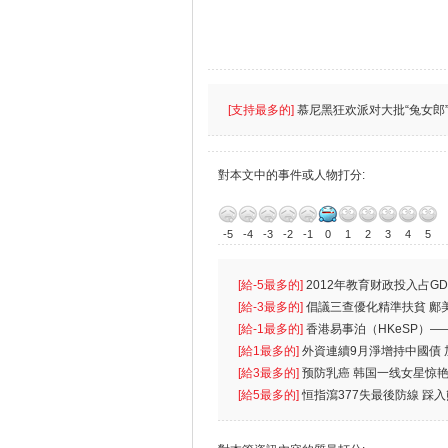
[支持最多的]
慕尼黑狂欢派对大批“兔女郎”
對本文中的事件或人物打分:
-5
-4
-3
-2
-1
0
1
2
3
4
5
[給-5最多的]
2012年教育财政投入占GD
首位
[給-3最多的]
倡議三查優化精準扶貧 鄺
生
[給-1最多的]
香港易事泊（HKeSP）——
k）”项目
[給1最多的]
外資連續9月淨增持中國債
[給3最多的]
预防乳癌 韩国一线女星惊艳
[給5最多的]
恒指瀉377失最後防線 踩