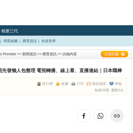
相册三代
|
明星娛樂
|
體育資訊
|
科技世界
 Provider
>>
新聞資訊
>>
體育資訊
>> 詳細內容
若熙先發懶人包整理 電視轉播、線上看、直播連結｜日本職棒
排行榜
收藏
打印
發給朋友
舉報
熱度49票 瀏覽3次