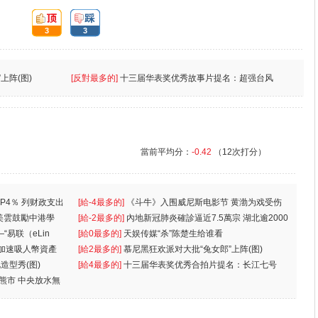
頂:
踩:
3
3
上阵(图)
[反對最多的]
十三届华表奖优秀故事片提名：超强台风
當前平均分：
-0.42
（12次打分）
P4％ 列财政支出
[給-4最多的]
《斗牛》入围威尼斯电影节 黄渤为戏受伤
美雲鼓勵中港學
一
[給-2最多的]
內地新冠肺炎確診逼近7.5萬宗 湖北逾2000
“易联（eLin
人
[給0最多的]
天娱传媒“杀”陈楚生给谁看
 加速吸人幣資產
[給2最多的]
慕尼黑狂欢派对大批“兔女郎”上阵(图)
造型秀(图)
[給4最多的]
十三届华表奖优秀合拍片提名：长江七号
入熊市 中央放水無