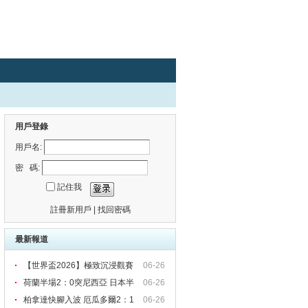
用戶登錄
用戶名:
密 碼:
記住我
註冊新用戶
|
找回密碼
最新報道
【世界盃2026】極致沉浸觀賽
06-26
荷蘭半場2：0突尼西亞 日本半
06-26
柏拿達快腳入波 厄瓜多爾2：1
06-26