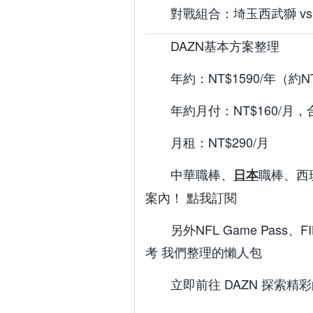
對戰組合：埼玉西武獅 vs
DAZN基本方案整理
年約：NT$1590/年（約NT
年約月付：NT$160/月
月租：NT$290/月
中華職棒、
職棒、西
日本
案內！ 點我訂閱
另外NFL Game Pass、F
考 我們整理的懶人包
立即前往 DAZN 探索精