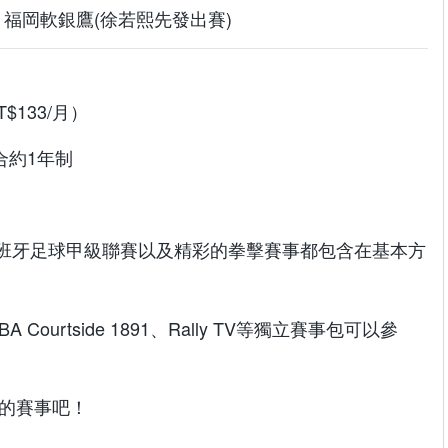
 福岡軟銀鷹(徐若熙先發出賽)
$133/月）
，合約1年制
班牙足球甲級聯賽以及精彩的拳擊賽事都包含在基本方
IBA Courtside 1891、Rally TV等獨立賽事包可以參
彩的賽事吧！