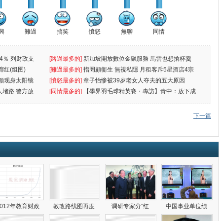
興
難過
搞笑
憤怒
無聊
同情
4％ 列财政支
[路過最多的]
新加坡開放數位金融服務 馬雲也想搶杯羹
蹿红(组图)
[難過最多的]
指罔顧衞生 無視私隱 月租客斥5星酒店4宗
颜现身太阳镜
罪
[憤怒最多的]
章子怡惨被39岁老女人夺夫的五大原因
人堵路 警方放
[同情最多的]
【學界羽毛球精英賽・專訪】青中：放下成
敗
下一篇
2012年教育财政
教改路线图再度
调研专家分“红
中国事业单位绩