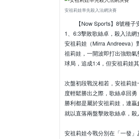
安祖莉娃率先殺入法網決賽
【Now Sports】8
1、6:3擊敗歌絲卓，殺入法
安祖莉娃（Mirra Andre
祖莉娃，一開波即打出強勁氣勢
球局，追成1:4，但安祖莉娃其
次盤初段戰況相若，安祖莉娃
度輕鬆勝出之際，歌絲卓回勇，
勝利都是屬於安祖莉娃，連贏
就以直落兩盤擊敗歌絲卓，殺
安祖莉娃今戰分別在「一發」及