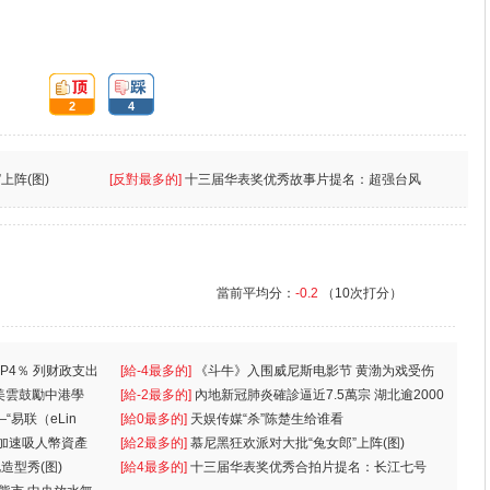
頂:
踩:
2
4
上阵(图)
[反對最多的]
十三届华表奖优秀故事片提名：超强台风
當前平均分：
-0.2
（10次打分）
P4％ 列财政支出
[給-4最多的]
《斗牛》入围威尼斯电影节 黄渤为戏受伤
美雲鼓勵中港學
一
[給-2最多的]
內地新冠肺炎確診逼近7.5萬宗 湖北逾2000
“易联（eLin
人
[給0最多的]
天娱传媒“杀”陈楚生给谁看
 加速吸人幣資產
[給2最多的]
慕尼黑狂欢派对大批“兔女郎”上阵(图)
造型秀(图)
[給4最多的]
十三届华表奖优秀合拍片提名：长江七号