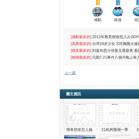
感動
路過
高
[感動最多的]
2012年教育财政投入占GDP
出首位
[高興最多的]
台湾18岁少女 32E胸围火速
[搞笑最多的]
刘嘉玲恶斗张曼玉显疲惫 素
遮
[無聊最多的]
元朗7.21事件八個月晚上有
催
上一篇
圖文資訊
商务部发言人姚
21机构预测一季