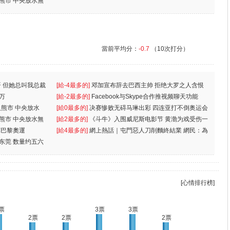
入熊市 中央放水無
當前平均分：
-0.7
（10次打分）
 但她总叫我总裁
[給-4最多的]
邓加宣布辞去巴西主帅 拒绝大罗之人含恨
万
离
[給-2最多的]
Facebook与Skype合作推视频聊天功能
入熊市 中央放水
[給0最多的]
决赛惨败无碍马琳出彩 四连亚打不倒奥运会
入熊市 中央放水無
[給2最多的]
《斗牛》入围威尼斯电影节 黄渤为戏受伤一
軍巴黎奧運
[給4最多的]
網上熱話｜屯門惡人刀削麵終結業 網民：為
东莞 数量约五六
兩蚊
[心情排行榜]
票
3票
3票
2票
2票
2票