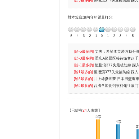
[給5最多的]
恒指瀉377失最後防線 踩
對本篇資訊內容的質量打分:
-5
-4
-3
-2
-1
0
1
2
3
4
5
[給-5最多的]
丈夫：希望李英爱叫我哥哥
先
[給-3最多的]
重庆A级景区接待游客超千
[給-1最多的]
恒指瀉377失最後防線 踩
無
[給1最多的]
恒指瀉377失最後防線 踩
[給3最多的]
井上雄彥圓夢 日本男籃進
[給5最多的]
台湾含塑化剂饮料销往厦门
【已經有
24
人表態】
5票
4票
3