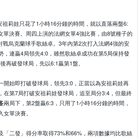
號種子安祖莉娃只花了1小時16分鐘的時間，就以直落兩盤6:
網女單決賽。周四上演的法網女單4強比賽，由8號種子的
eva）對戰烏克蘭球手歌絲卓。3年內第2次打入法網4強的安
，連贏4局領先4:0，雖然歌絲卓成功在第5局保持發
後再破發球局，先以6:1贏第1盤。
一開始即打破發球局，領先3:0，正當以為安祖莉娃再
在第7局打破安祖莉娃發球局，追至局分3:4，但最終
兩局下，第2盤贏6:3，只用了1小時16分鐘的時間，
多
入女單決賽。
「二發」得分率取得73%和66%，兩項數據均比歌絲