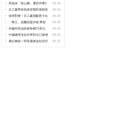
馬迪保「收山腳」遭罰停賽5
06-26
兵工廠季前熱身首戰對基朗拿
06-26
借用對辦！兵工廠買斷恩卡比
06-26
亞
「蜂王」波爾加盟木狼 釋放
06-26
布倫特原油跌破每桶75美元
06-25
中國總理淡化外界對出口激增
06-25
棄紅轉綠！阿里遜換波衫涉巴
06-25
西