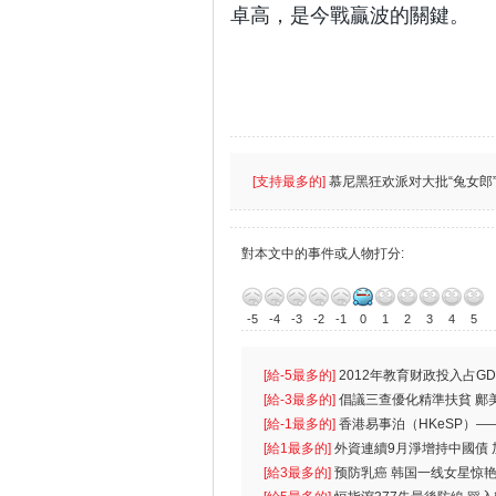
卓高，是今戰贏波的關鍵。
[支持最多的]
慕尼黑狂欢派对大批“兔女郎”
對本文中的事件或人物打分:
-5
-4
-3
-2
-1
0
1
2
3
4
5
[給-5最多的]
2012年教育财政投入占GD
首位
[給-3最多的]
倡議三查優化精準扶貧 鄺
生
[給-1最多的]
香港易事泊（HKeSP）——
k）”项目
[給1最多的]
外資連續9月淨增持中國債
[給3最多的]
预防乳癌 韩国一线女星惊艳