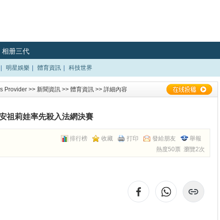
相册三代
|
明星娛樂
|
體育資訊
|
科技世界
 Provider
>>
新聞資訊
>>
體育資訊
>> 詳細內容
安祖莉娃率先殺入法網決賽
排行榜
收藏
打印
發給朋友
舉報
熱度50票 瀏覽2次