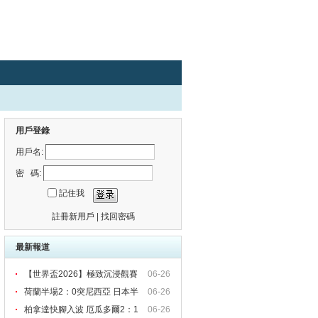
用戶登錄
用戶名:
密 碼:
記住我
註冊新用戶
|
找回密碼
最新報道
【世界盃2026】極致沉浸觀賽
06-26
荷蘭半場2：0突尼西亞 日本半
06-26
柏拿達快腳入波 厄瓜多爾2：1
06-26