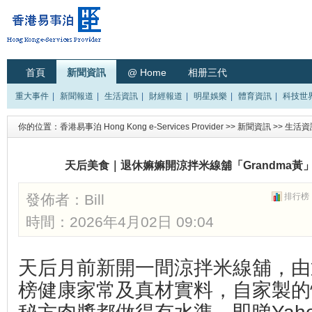
首頁
新聞資訊
@ Home
相册三代
重大事件
|
新聞報道
|
生活資訊
|
財經報道
|
明星娛樂
|
體育資訊
|
科技世
你的位置：
香港易事泊 Hong Kong e-Services Provider
>>
新聞資訊
>>
生活資
天后美食｜退休嫲嫲開涼拌米線舖「Grandma
發佈者：
Bill
排行榜
時間：2026年4月02日 09:04
天后月前新開一間涼拌米線舖，由
榜健康家常及真材實料，自家製的