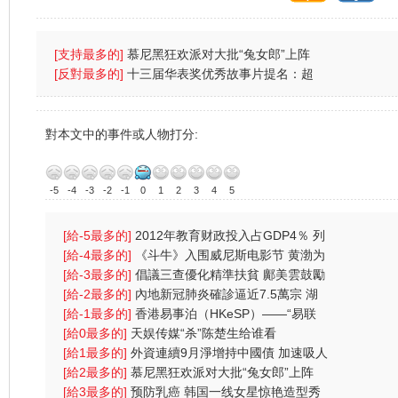
[支持最多的]
慕尼黑狂欢派对大批“兔女郎”上阵
(图)
[反對最多的]
十三届华表奖优秀故事片提名：超
强台风
對本文中的事件或人物打分:
-5
-4
-3
-2
-1
0
1
2
3
4
5
[給-5最多的]
2012年教育财政投入占GDP4％ 列
财政支出首位
[給-4最多的]
《斗牛》入围威尼斯电影节 黄渤为
戏受伤一
[給-3最多的]
倡議三查優化精準扶貧 鄺美雲鼓勵
中港學生
[給-2最多的]
內地新冠肺炎確診逼近7.5萬宗 湖
北逾2000人
[給-1最多的]
香港易事泊（HKeSP）——“易联
（eLink）”项目
[給0最多的]
天娱传媒“杀”陈楚生给谁看
[給1最多的]
外資連續9月淨增持中國債 加速吸人
幣資產
[給2最多的]
慕尼黑狂欢派对大批“兔女郎”上阵
(图)
[給3最多的]
预防乳癌 韩国一线女星惊艳造型秀