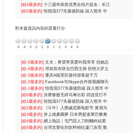
(图)
[給4最多的]
十三届华表奖优秀合拍片提名：长江
七号
[給5最多的]
恒指瀉377失最後防線 踩入熊市 中
央放水無
對本篇資訊內容的質量打分:
-5
-4
-3
-2
-1
0
1
2
3
4
5
[給-5最多的]
丈夫：希望李英爱叫我哥哥 但她总
叫我总裁先
[給-4最多的]
邓加宣布辞去巴西主帅 拒绝大罗之
人含恨离
[給-3最多的]
重庆A级景区接待游客超千万
[給-2最多的]
Facebook与Skype合作推视频聊天
功能
[給-1最多的]
恒指瀉377失最後防線 踩入熊市 中
央放水無
[給0最多的]
决赛惨败无碍马琳出彩 四连亚打不
倒奥运会
[給1最多的]
恒指瀉377失最後防線 踩入熊市 中
央放水無
[給2最多的]
《斗牛》入围威尼斯电影节 黄渤为
戏受伤一
[給3最多的]
井上雄彥圓夢 日本男籃進軍巴黎奧
運
[給4最多的]
網上熱話｜屯門惡人刀削麵終結業
網民：為兩蚊
[給5最多的]
台湾含塑化剂饮料销往厦门东莞 数