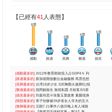
量约五六
【已經有
41
人表態】
8票
5票
5票
4票
3票
感動
路過
高興
難過
搞笑
[感動最多的]
2012年教育财政投入占GDP4％ 列
财政支出首位
[路過最多的]
新加坡開放數位金融服務 馬雲也想
搶杯羹
[高興最多的]
台湾18岁少女 32E胸围火速蹿红(组
图)
[難過最多的]
指罔顧衞生 無視私隱 月租客斥5星
酒店4宗罪
[搞笑最多的]
刘嘉玲恶斗张曼玉显疲惫 素颜现身
太阳镜遮
[憤怒最多的]
章子怡惨被39岁老女人夺夫的五大
原因
[無聊最多的]
元朗7.21事件八個月晚上有人堵路
警方放催
[同情最多的]
【學界羽毛球精英賽・專訪】青