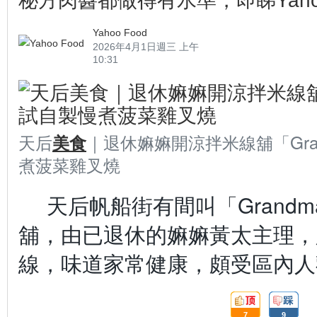
秘方肉醬都做得有水準，即睇Yah
Yahoo Food
2026年4月1日週三 上午
10:31
天后
｜退休嫲嫲開涼拌米線舖「Gra
美食
煮菠菜雞叉燒
天后帆船街有間叫「Grand
舖，由已退休的嫲嫲黃太主理，
線，味道家常健康，頗受區內人
頂:
踩:
7
9