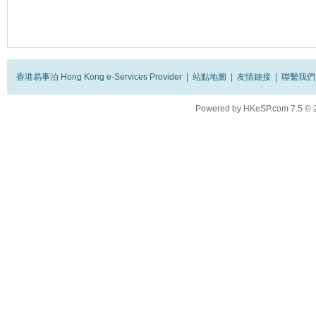
香港易事泊 Hong Kong e-Services Provider
|
站點地圖
|
友情鏈接
|
聯繫我們
Powered by
HKeSP.com
7.5
© 