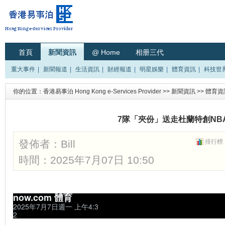
首頁
新聞資訊
@ Home
相册三代
重大事件
|
新聞報道
|
生活資訊
|
財經報道
|
明星娛樂
|
體育資訊
|
科技世
你的位置：
香港易事泊 Hong Kong e-Services Provider
>>
新聞資訊
>>
體育資
7隊「夾份」送走杜蘭特創NB
發佈者：
Bill
排行榜
時間：2025年7月07日 10:50
now.com 體育
2025年7月7日週一 上午4:3
2