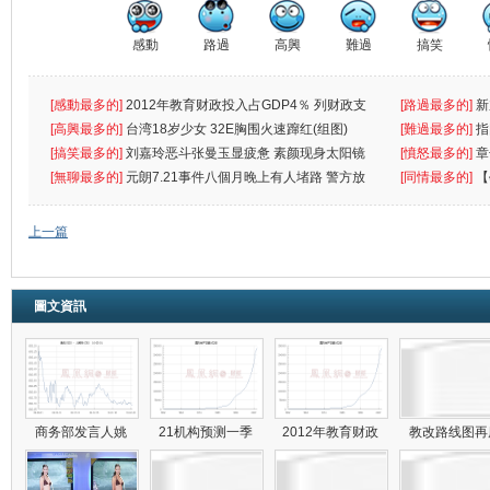
感動
路過
高興
難過
搞笑
[感動最多的]
2012年教育财政投入占GDP4％ 列财政支
[路過最多的]
新
出首位
[高興最多的]
台湾18岁少女 32E胸围火速蹿红(组图)
[難過最多的]
指
[搞笑最多的]
刘嘉玲恶斗张曼玉显疲惫 素颜现身太阳镜
罪
[憤怒最多的]
章
遮
[無聊最多的]
元朗7.21事件八個月晚上有人堵路 警方放
[同情最多的]
【
催
敗
上一篇
圖文資訊
商务部发言人姚
21机构预测一季
2012年教育财政
教改路线图