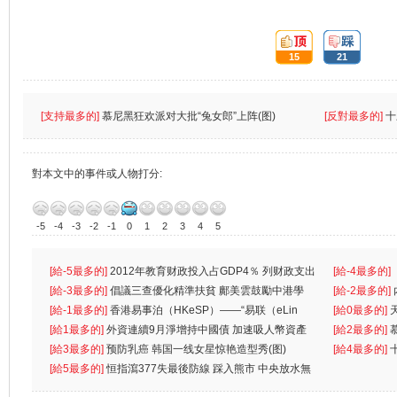
頂:
踩:
15
21
[支持最多的]
慕尼黑狂欢派对大批“兔女郎”上阵(图)
[反對最多的]
十
對本文中的事件或人物打分:
-5
-4
-3
-2
-1
0
1
2
3
4
5
[給-5最多的]
2012年教育财政投入占GDP4％ 列财政支出
[給-4最多的]
首位
[給-3最多的]
倡議三查優化精準扶貧 鄺美雲鼓勵中港學
一
[給-2最多的]
生
[給-1最多的]
香港易事泊（HKeSP）——“易联（eLin
人
[給0最多的]
k）”项目
[給1最多的]
外資連續9月淨增持中國債 加速吸人幣資產
[給2最多的]
[給3最多的]
预防乳癌 韩国一线女星惊艳造型秀(图)
[給4最多的]
[給5最多的]
恒指瀉377失最後防線 踩入熊市 中央放水無