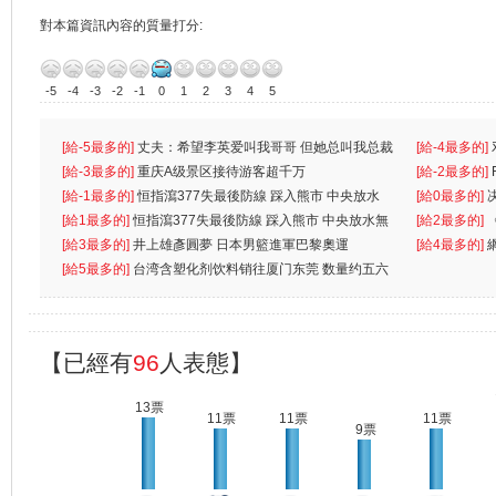
對本篇資訊內容的質量打分:
-5
-4
-3
-2
-1
0
1
2
3
4
5
[給-5最多的]
丈夫：希望李英爱叫我哥哥 但她总叫我总裁
[給-4最多的]
先
[給-3最多的]
重庆A级景区接待游客超千万
离
[給-2最多的]
[給-1最多的]
恒指瀉377失最後防線 踩入熊市 中央放水
[給0最多的]
無
[給1最多的]
恒指瀉377失最後防線 踩入熊市 中央放水無
[給2最多的]
[給3最多的]
井上雄彥圓夢 日本男籃進軍巴黎奧運
[給4最多的]
[給5最多的]
台湾含塑化剂饮料销往厦门东莞 数量约五六
兩蚊
【已經有
96
人表態】
13票
11票
11票
11票
9票