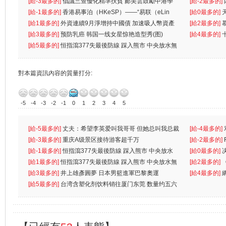
首位
[給-3最多的]
倡議三查優化精準扶貧 鄺美雲鼓勵中港學
一
[給-2最多的]
生
[給-1最多的]
香港易事泊（HKeSP）——“易联（eLin
人
[給0最多的]
k）”项目
[給1最多的]
外資連續9月淨增持中國債 加速吸人幣資產
[給2最多的]
[給3最多的]
预防乳癌 韩国一线女星惊艳造型秀(图)
[給4最多的]
[給5最多的]
恒指瀉377失最後防線 踩入熊市 中央放水無
對本篇資訊內容的質量打分:
-5
-4
-3
-2
-1
0
1
2
3
4
5
[給-5最多的]
丈夫：希望李英爱叫我哥哥 但她总叫我总裁
[給-4最多的]
先
[給-3最多的]
重庆A级景区接待游客超千万
离
[給-2最多的]
[給-1最多的]
恒指瀉377失最後防線 踩入熊市 中央放水
[給0最多的]
無
[給1最多的]
恒指瀉377失最後防線 踩入熊市 中央放水無
[給2最多的]
[給3最多的]
井上雄彥圓夢 日本男籃進軍巴黎奧運
[給4最多的]
[給5最多的]
台湾含塑化剂饮料销往厦门东莞 数量约五六
兩蚊