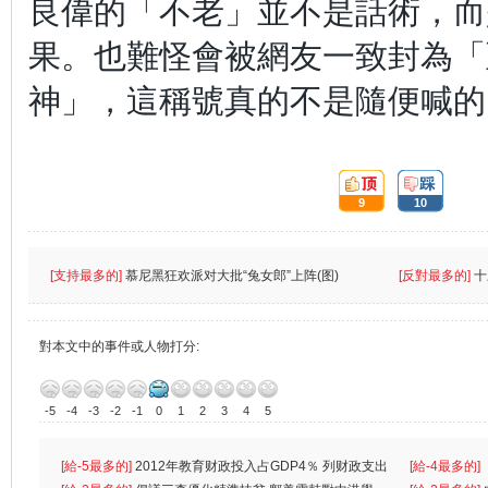
良偉的「不老」並不是話術，而
果。也難怪會被網友一致封為「
神」，這稱號真的不是隨便喊的
頂:
踩:
9
10
[支持最多的]
慕尼黑狂欢派对大批“兔女郎”上阵(图)
[反對最多的]
十
對本文中的事件或人物打分:
-5
-4
-3
-2
-1
0
1
2
3
4
5
[給-5最多的]
2012年教育财政投入占GDP4％ 列财政支出
[給-4最多的]