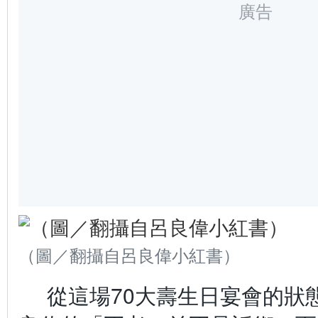
廣告
（圖／翻攝自呂良偉小紅書）
從這場70大壽生日宴會的狀