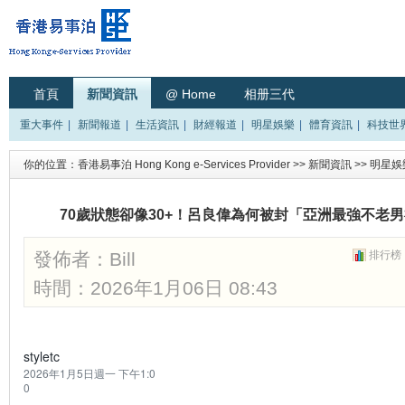
首頁
新聞資訊
@ Home
相册三代
重大事件
|
新聞報道
|
生活資訊
|
財經報道
|
明星娛樂
|
體育資訊
|
科技世
你的位置：
香港易事泊 Hong Kong e-Services Provider
>>
新聞資訊
>>
明星娛
70歲狀態卻像30+！呂良偉為何被封「亞洲最強不老
發佈者：
Bill
排行榜
時間：2026年1月06日 08:43
styletc
2026年1月5日週一 下午1:0
0