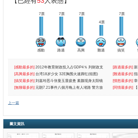
【已經有
53
人表態】
7票
7票
7票
7票
4票
感動
路過
高興
難過
搞笑
[感動最多的]
2012年教育财政投入占GDP4％ 列财政支
[路過最多的]
新
出首位
[高興最多的]
台湾18岁少女 32E胸围火速蹿红(组图)
[難過最多的]
指
[搞笑最多的]
刘嘉玲恶斗张曼玉显疲惫 素颜现身太阳镜
罪
[憤怒最多的]
章
遮
[無聊最多的]
元朗7.21事件八個月晚上有人堵路 警方放
[同情最多的]
【
催
敗
上一篇
圖文資訊