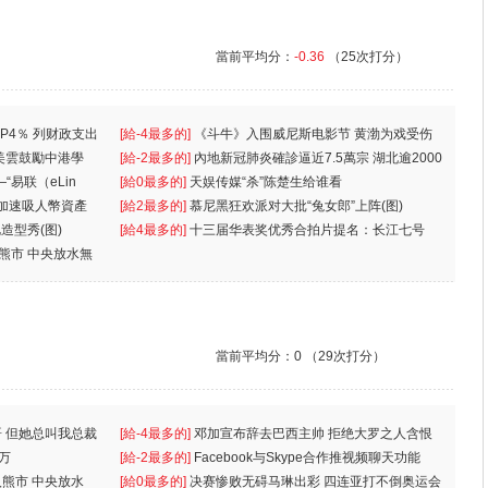
當前平均分：
-0.36
（25次打分）
P4％ 列财政支出
[給-4最多的]
《斗牛》入围威尼斯电影节 黄渤为戏受伤
美雲鼓勵中港學
一
[給-2最多的]
內地新冠肺炎確診逼近7.5萬宗 湖北逾2000
“易联（eLin
人
[給0最多的]
天娱传媒“杀”陈楚生给谁看
 加速吸人幣資產
[給2最多的]
慕尼黑狂欢派对大批“兔女郎”上阵(图)
造型秀(图)
[給4最多的]
十三届华表奖优秀合拍片提名：长江七号
入熊市 中央放水無
當前平均分：
0
（29次打分）
 但她总叫我总裁
[給-4最多的]
邓加宣布辞去巴西主帅 拒绝大罗之人含恨
万
离
[給-2最多的]
Facebook与Skype合作推视频聊天功能
入熊市 中央放水
[給0最多的]
决赛惨败无碍马琳出彩 四连亚打不倒奥运会