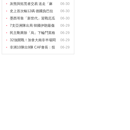
灰熊與拓荒者交易 送走「麻
06-30
史上首次輸12碼 德國負巴拉
06-30
墨西哥靠「新世代」迎戰厄瓜
06-30
7支亞洲隊出局 韓國伊朗最傷
06-29
民主剛果除「烏」下輪鬥英格
06-29
32強開戰！加拿大南非半場悶
06-29
和
非洲10隊出9隊 CAF會長：投
06-29
資