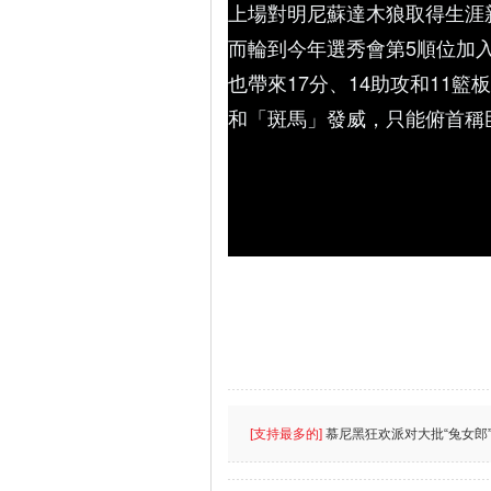
上場對明尼蘇達木狼取得生涯
而輪到今年選秀會第5順位加
也帶來17分、14助攻和11
和「斑馬」發威，只能俯首稱
[支持最多的]
慕尼黑狂欢派对大批“兔女郎”