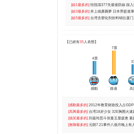
無
[給1最多的]
恒指瀉377失最後防線 踩
[給3最多的]
井上雄彥圓夢 日本男籃進
[給5最多的]
台湾含塑化剂饮料销往厦门
【已經有
35
人表態】
7票
4票
3
感動
路過
高
[感動最多的]
2012年教育财政投入占GDP
出首位
[高興最多的]
台湾18岁少女 32E胸围火速
[搞笑最多的]
刘嘉玲恶斗张曼玉显疲惫 素
遮
[無聊最多的]
元朗7.21事件八個月晚上有
催