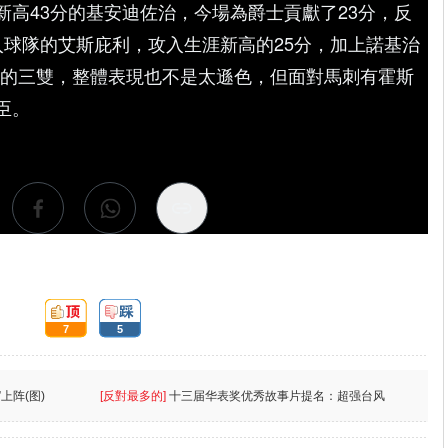
新高43分的基安迪佐治，今場為爵士貢獻了23分，反
入球隊的艾斯庇利，攻入生涯新高的25分，加上諾基治
籃板的三雙，整體表現也不是太遜色，但面對馬刺有霍斯
臣。
頂:
踩:
7
5
上阵(图)
[反對最多的]
十三届华表奖优秀故事片提名：超强台风