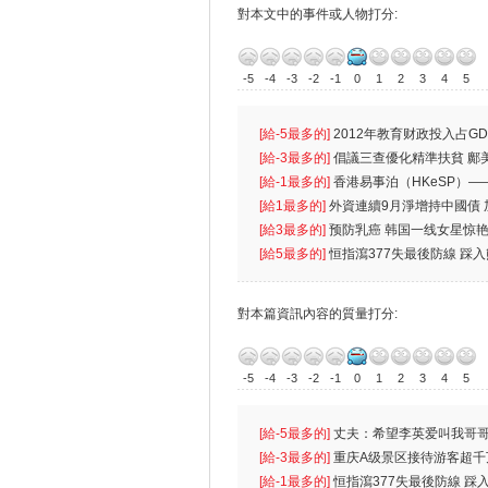
對本文中的事件或人物打分:
-5
-4
-3
-2
-1
0
1
2
3
4
5
[給-5最多的]
2012年教育财政投入占GD
首位
[給-3最多的]
倡議三查優化精準扶貧 鄺
生
[給-1最多的]
香港易事泊（HKeSP）——
k）”项目
[給1最多的]
外資連續9月淨增持中國債
[給3最多的]
预防乳癌 韩国一线女星惊艳
[給5最多的]
恒指瀉377失最後防線 踩
對本篇資訊內容的質量打分:
-5
-4
-3
-2
-1
0
1
2
3
4
5
[給-5最多的]
丈夫：希望李英爱叫我哥哥
先
[給-3最多的]
重庆A级景区接待游客超千
[給-1最多的]
恒指瀉377失最後防線 踩