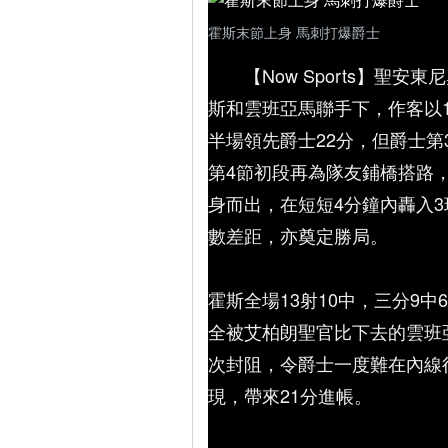
霍斯末節上身 馬刺打爆爵士
【Now Sports】
斯和雲班亞馬聯手下，作客以12
半場領先爵士22分，但爵士
第4節初段再為隊友鋪橋搭路，追
身而出，在短短4分鐘內轟入
數差距，亦奠定勝局。
霍斯全場13射10中，三分9
全被艾柏朗聖官比下去的雲班亞
次封阻，令爵士一度難在內線
現，帶來21分進帳。