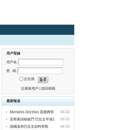
用戶登錄
用戶名:
密 碼:
記住我
註冊新用戶
|
找回密碼
最新報道
Memphis Grizzlies 震撼將明
06-30
安斯素頭槌破門 巴拉圭半場1
06-30
德國逼和巴拉圭加時再戰
06-30