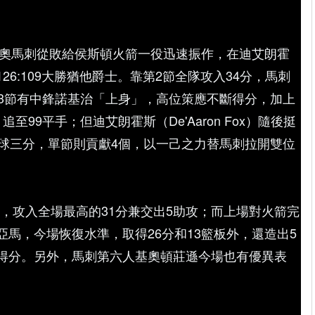
聖安東尼奧馬刺從敗給侯斯頓火箭一役迅速振作，在迪艾朗霍
6:109大勝猶他爵士。靠第2節全隊攻入34分，馬刺
第3節有中鋒諾基治「上身」，高位策應不斷得分，加上
至99平手；但迪艾朗霍斯（De'Aaron Fox）隨後挺
3球三分，單節則貢獻4個，以一己之力替馬刺拉開雙位
中6，攻入全場最高的31分兼交出5助攻；而上場對火箭完
馬，今場恢復水準，取得26分和13籃板外，還造出5
得分。另外，馬刺第六人基奧頓莊遜今場也有優異表