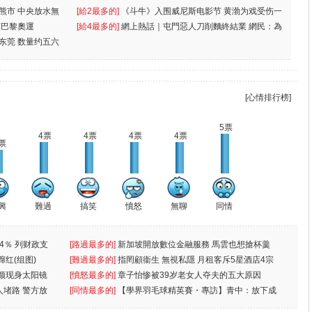
入熊市 中央放水無
[給2最多的]
《斗牛》入围威尼斯电影节 黄渤为戏受伤一
軍巴黎奧運
[給4最多的]
網上熱話｜屯門惡人刀削麵終結業 網民：為
东莞 数量约五六
兩蚊
[心情排行榜]
5票
4票
4票
4票
4票
票
興
難過
搞笑
憤怒
無聊
同情
4％ 列财政支
[路過最多的]
新加坡開放數位金融服務 馬雲也想搶杯羹
蹿红(组图)
[難過最多的]
指罔顧衞生 無視私隱 月租客斥5星酒店4宗
颜现身太阳镜
罪
[憤怒最多的]
章子怡惨被39岁老女人夺夫的五大原因
人堵路 警方放
[同情最多的]
【學界羽毛球精英賽・專訪】青中：放下成
敗