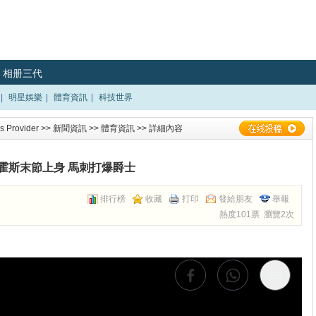
相册三代
|
明星娛樂
|
體育資訊
|
科技世界
 Provider
>>
新聞資訊
>>
體育資訊
>> 詳細內容
霍斯末節上身 馬刺打爆爵士
排行榜
收藏
打印
發給朋友
舉報
熱度101票 瀏覽2次