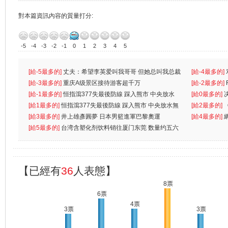
對本篇資訊內容的質量打分:
-5
-4
-3
-2
-1
0
1
2
3
4
5
[給-5最多的]
丈夫：希望李英爱叫我哥哥 但她总叫我总裁
[給-4最多的]
先
[給-3最多的]
重庆A级景区接待游客超千万
离
[給-2最多的]
[給-1最多的]
恒指瀉377失最後防線 踩入熊市 中央放水
[給0最多的]
無
[給1最多的]
恒指瀉377失最後防線 踩入熊市 中央放水無
[給2最多的]
[給3最多的]
井上雄彥圓夢 日本男籃進軍巴黎奧運
[給4最多的]
[給5最多的]
台湾含塑化剂饮料销往厦门东莞 数量约五六
兩蚊
【已經有
36
人表態】
8票
6票
4票
3票
3票