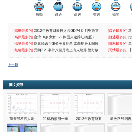
感動
路過
高興
難過
搞笑
[感動最多的]
2012年教育财政投入占GDP4％ 列财政支
[路過最多的]
新
出首位
[高興最多的]
台湾18岁少女 32E胸围火速蹿红(组图)
[難過最多的]
指
[搞笑最多的]
刘嘉玲恶斗张曼玉显疲惫 素颜现身太阳镜
罪
[憤怒最多的]
章
遮
[無聊最多的]
元朗7.21事件八個月晚上有人堵路 警方放
[同情最多的]
【
催
敗
上一篇
圖文資訊
商务部发言人姚
21机构预测一季
2012年教育财政
教改路线图