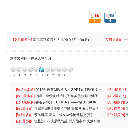
頂:
踩:
6
6
[支持最多的]
慕尼黑狂欢派对大批“兔女郎”上阵(图)
[反對最多的]
十
對本文中的事件或人物打分:
-5
-4
-3
-2
-1
0
1
2
3
4
5
[給-5最多的]
2012年教育财政投入占GDP4％ 列财政支出
[給-4最多的]
首位
[給-3最多的]
倡議三查優化精準扶貧 鄺美雲鼓勵中港學
一
[給-2最多的]
生
[給-1最多的]
香港易事泊（HKeSP）——“易联（eLin
人
[給0最多的]
k）”项目
[給1最多的]
外資連續9月淨增持中國債 加速吸人幣資產
[給2最多的]
[給3最多的]
预防乳癌 韩国一线女星惊艳造型秀(图)
[給4最多的]
[給5最多的]
恒指瀉377失最後防線 踩入熊市 中央放水無