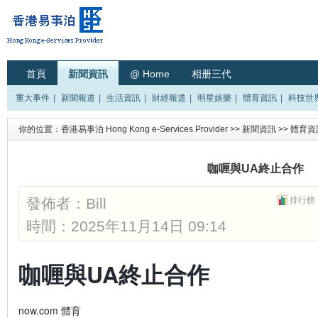
首頁
新聞資訊
@ Home
相册三代
重大事件
|
新聞報道
|
生活資訊
|
財經報道
|
明星娛樂
|
體育資訊
|
科技世
你的位置：
香港易事泊 Hong Kong e-Services Provider
>>
新聞資訊
>>
體育資
咖喱與UA終止合作
發佈者：
Bill
排行榜
時間：2025年11月14日 09:14
咖喱與UA終止合作
now.com 體育