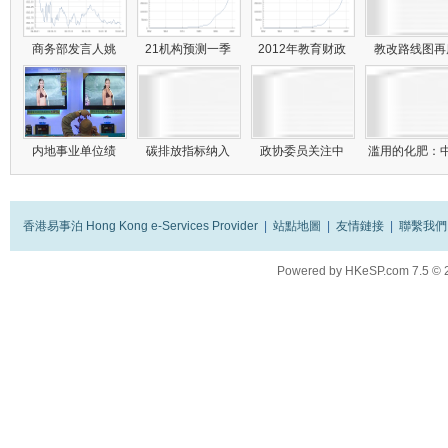
商务部发言人姚
21机构预测一季
2012年教育财政
教改路线图
内地事业单位绩
碳排放指标纳入
政协委员关注中
滥用的化肥：
香港易事泊 Hong Kong e-Services Provider
|
站點地圖
|
友情鏈接
|
聯繫我們
Powered by
HKeSP.com
7.5
© 