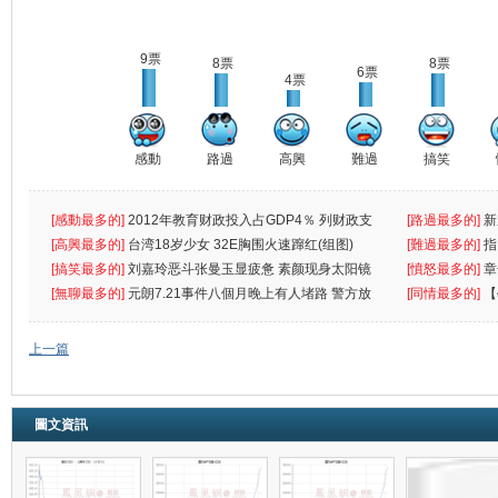
9票
8票
8票
6票
4票
感動
路過
高興
難過
搞笑
[感動最多的]
2012年教育财政投入占GDP4％ 列财政支
[路過最多的]
新
出首位
[高興最多的]
台湾18岁少女 32E胸围火速蹿红(组图)
[難過最多的]
指
[搞笑最多的]
刘嘉玲恶斗张曼玉显疲惫 素颜现身太阳镜
罪
[憤怒最多的]
章
遮
[無聊最多的]
元朗7.21事件八個月晚上有人堵路 警方放
[同情最多的]
【
催
敗
上一篇
圖文資訊