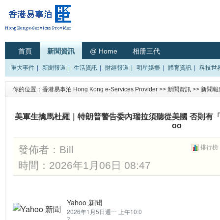
首頁
新聞資訊
@ Home
相册三代
重大事件
|
新聞報道
|
生活資訊
|
財經報道
|
明星娛樂
|
體育資訊
|
科技世
你的位置：
香港易事泊 Hong Kong e-Services Provider
>>
新聞資訊
>>
新聞報
美軍生擒馬杜羅｜特朗普警告委內瑞拉須聽從美國 否則有「
oo
發佈者：
Bill
排行榜
時間：2026年1月06日 08:47
Yahoo 新聞
2026年1月5日週一 上午10:0
7