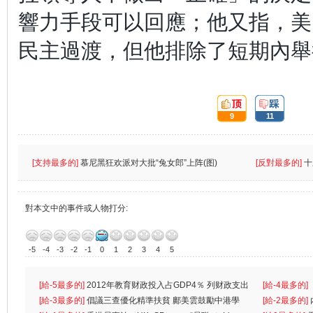
響力手段可以回應；他又指，美
民主過渡，但他排除了短期內舉
頂:
踩:
9
11
[支持最多的]
慕尼黑狂欢派对大批“兔女郎”上阵(图)
[反對最多的]
十
對本文中的事件或人物打分:
-5
-4
-3
-2
-1
0
1
2
3
4
5
[給-5最多的]
2012年教育财政投入占GDP4％ 列财政支出
[給-4最多的]
首位
[給-3最多的]
倡議三查優化精準扶貧 鄺美雲鼓勵中港學
一
[給-2最多的]