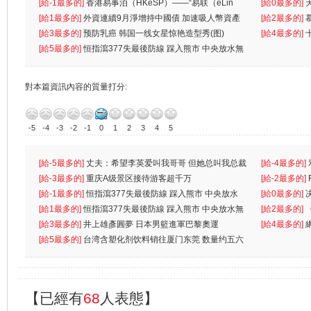
生
[給-1最多的]
香港易事泊（HKeSP）——“易联（eLin
人
[給0最多的]
k）”项目
[給1最多的]
外資連續9月淨增持中國債 加速吸人幣資產
[給2最多的]
[給3最多的]
预防乳癌 韩国一线女星惊艳造型秀(图)
[給4最多的]
[給5最多的]
恒指瀉377失最後防線 踩入熊市 中央放水無
對本篇資訊內容的質量打分:
-5
-4
-3
-2
-1
0
1
2
3
4
5
[給-5最多的]
丈夫：希望李英爱叫我哥哥 但她总叫我总裁
[給-4最多的]
先
[給-3最多的]
重庆A级景区接待游客超千万
离
[給-2最多的]
[給-1最多的]
恒指瀉377失最後防線 踩入熊市 中央放水
[給0最多的]
無
[給1最多的]
恒指瀉377失最後防線 踩入熊市 中央放水無
[給2最多的]
[給3最多的]
井上雄彥圓夢 日本男籃進軍巴黎奧運
[給4最多的]
[給5最多的]
台湾含塑化剂饮料销往厦门东莞 数量约五六
兩蚊
【已經有
68
人表態】