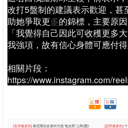
改打5盤制的建議表示歡迎，甚
助她爭取更
多
的錦標，主要原因
「我覺得自己因此可收穫更多大
我強項，故有信心身體可應付得
相關片段：
https://www.instagram.com/ree
頂:
踩:
4
4
[支持最多的]
慕尼黑狂欢派对大批“兔女郎”上阵(图)
[反對最多的]
十