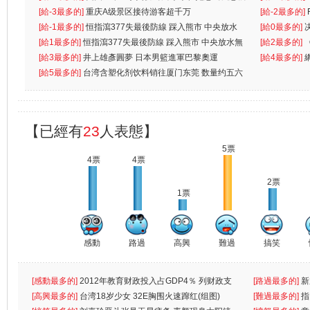
先
[給-3最多的]
重庆A级景区接待游客超千万
离
[給-2最多的]
[給-1最多的]
恒指瀉377失最後防線 踩入熊市 中央放水
[給0最多的]
無
[給1最多的]
恒指瀉377失最後防線 踩入熊市 中央放水無
[給2最多的]
[給3最多的]
井上雄彥圓夢 日本男籃進軍巴黎奧運
[給4最多的]
[給5最多的]
台湾含塑化剂饮料销往厦门东莞 数量约五六
兩蚊
【已經有
23
人表態】
5票
4票
4票
2票
1票
感動
路過
高興
難過
搞笑
[感動最多的]
2012年教育财政投入占GDP4％ 列财政支
[路過最多的]
新
出首位
[高興最多的]
台湾18岁少女 32E胸围火速蹿红(组图)
[難過最多的]
指