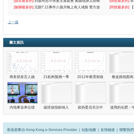
[搞笑最多的]
刘嘉玲恶斗张曼玉显疲惫 素颜现身太阳镜
罪
[憤怒最多的]
章
遮
[無聊最多的]
元朗7.21事件八個月晚上有人堵路 警方放
[同情最多的]
【
催
敗
上一篇
圖文資訊
商务部发言人姚
21机构预测一季
2012年教育财政
教改路线图
内地事业单位绩
碳排放指标纳入
政协委员关注中
滥用的化肥：
香港易事泊 Hong Kong e-Services Provider
|
站點地圖
|
友情鏈接
|
聯繫我們