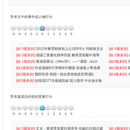
對本文中的事件或人物打分:
-5
-4
-3
-2
-1
0
1
2
3
4
5
[給-5最多的]
2012年教育财政投入占GDP4％ 列财政支出
[給-4最多的]
首位
[給-3最多的]
倡議三查優化精準扶貧 鄺美雲鼓勵中港學
一
[給-2最多的]
生
[給-1最多的]
香港易事泊（HKeSP）——“易联（eLin
人
[給0最多的]
k）”项目
[給1最多的]
外資連續9月淨增持中國債 加速吸人幣資產
[給2最多的]
[給3最多的]
预防乳癌 韩国一线女星惊艳造型秀(图)
[給4最多的]
[給5最多的]
恒指瀉377失最後防線 踩入熊市 中央放水無
對本篇資訊內容的質量打分:
-5
-4
-3
-2
-1
0
1
2
3
4
5
[給-5最多的]
丈夫：希望李英爱叫我哥哥 但她总叫我总裁
[給-4最多的]