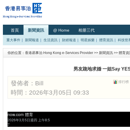
首頁
新聞資訊
@ Home
相册三代
重大事件
|
新聞報道
|
生活資訊
|
財經報道
|
明星娛樂
|
體育資訊
|
科技世
你的位置：
香港易事泊 Hong Kong e-Services Provider
>>
新聞資訊
>>
體育資
男友跪地求婚 一姐Say YE
發佈者：
Bill
排行榜
時間：2026年3月05日 09:33
now.com 體育
2026年3月5日週四 上午8:5
7