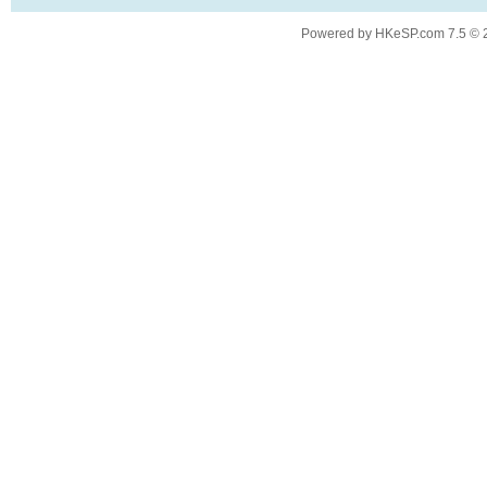
Powered by
HKeSP.com
7.5
© 