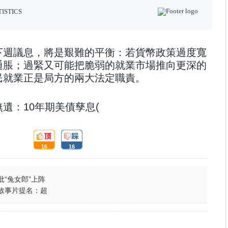
下週議息，將是艱難的平衡：若貨幣政策過度寬
通脹；過緊又可能把脆弱的就業市場推向更深的
民就業正是局方的兩大法定職責。
遺：10年期美債孳息(
頂
踩
16
16
:
:
“兔女郎”上阵
故事片提名：超