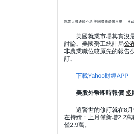
就業大減通脹不退 美國滯脹憂慮再現
·
REU
美國就業市場其實沒
討論。美國勞工統計局
公
非農業職位較原先的報告少
訂。
下載Yahoo財經APP
美股外幣即時報價
多
這警世的修訂就在8
在持續：上月僅新增2.2
僅2.9萬。