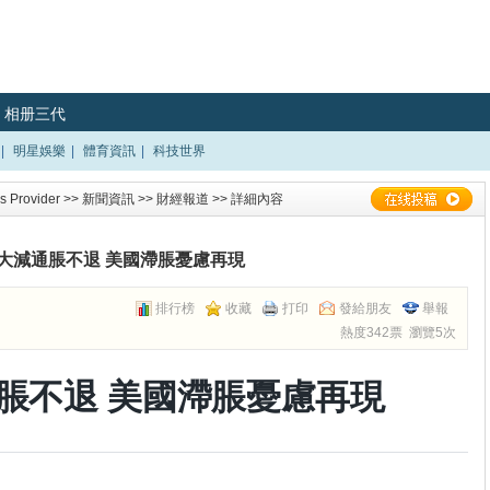
相册三代
|
明星娛樂
|
體育資訊
|
科技世界
 Provider
>>
新聞資訊
>>
財經報道
>> 詳細內容
大減通脹不退 美國滯脹憂慮再現
排行榜
收藏
打印
發給朋友
舉報
熱度342票 瀏覽5次
脹不退 美國滯脹憂慮再現