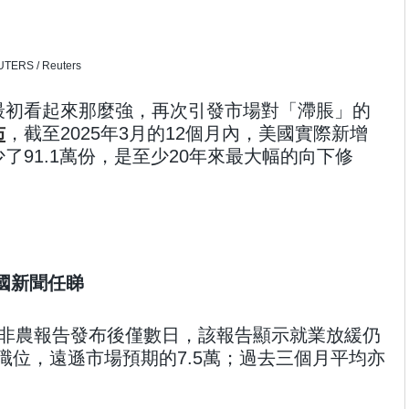
TERS / Reuters
最初看起來那麼強，再次引發市場對「滯脹」的
布
，截至2025年3月的12個月內，美國實際新增
了91.1萬份，是至少20年來最大幅的向下修
國新聞任睇
月非農報告發布後僅數日，該報告顯示就業放緩仍
萬職位，遠遜市場預期的7.5萬；過去三個月平均亦