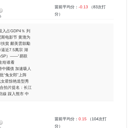
當前平均分：
-0.13
（83次打
分）
5
投入占GDP4％ 列
斯电影节 黄渤为
扶貧 鄺美雲鼓勵
逼近7.5萬宗 湖
SP）——“易联
楚生给谁看
持中國債 加速吸人
批“兔女郎”上阵
线女星惊艳造型秀
合拍片提名：长江
防線 踩入熊市 中
當前平均分：
0.15
（104次打
分）