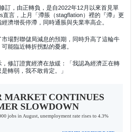
修訂，由正轉負，是自2022年12月以來首見單
mics直言，上月「滯脹（stagflation）裡的『滯』更
指經濟增長停滯，同時通脹與失業率高企。
了市場對聯儲局減息的預期，同時升高了這輪牛
，可能臨近轉折拐點的憂慮。
示，修訂證實經濟在放緩：「我認為經濟正在轉
只是轉弱，我不敢肯定。」