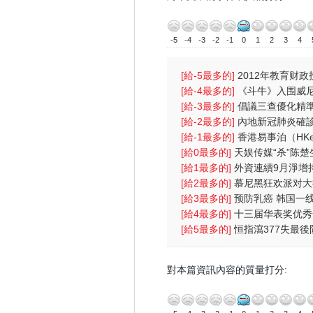
-5
-4
-3
-2
-1
0
1
2
3
4
[給-5最多的]
2012年教育财政
财政支出首位
[給-4最多的]
《斗牛》入围威尼
戏受伤一
[給-3最多的]
倡議三查優化精準
中港學生
[給-2最多的]
內地新冠肺炎確診
北逾2000人
[給-1最多的]
香港易事泊（HKe
（eLink）”项目
[給0最多的]
天娱传媒“杀”陈
[給1最多的]
外資連續9月淨增
幣資產
[給2最多的]
慕尼黑狂欢派对大
(图)
[給3最多的]
预防乳癌 韩国一
(图)
[給4最多的]
十三届华表奖优秀
七号
[給5最多的]
恒指瀉377失最後
央放水無
對本篇資訊內容的質量打分: