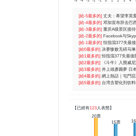
-5
-4
-3
-2
-1
0
1
2
3
4
[給-5最多的]
丈夫：希望李英爱
叫我总裁先
[給-4最多的]
邓加宣布辞去巴西
人含恨离
[給-3最多的]
重庆A级景区接
[給-2最多的]
Facebook与S
功能
[給-1最多的]
恒指瀉377失最後
央放水無
[給0最多的]
决赛惨败无碍马琳
倒奥运会
[給1最多的]
恒指瀉377失最後
央放水無
[給2最多的]
《斗牛》入围威尼
戏受伤一
[給3最多的]
井上雄彥圓夢 日
運
[給4最多的]
網上熱話｜屯門惡
網民：為兩蚊
[給5最多的]
台湾含塑化剂饮料
量约五六
【已經有
123
人表態】
20票
1
15票