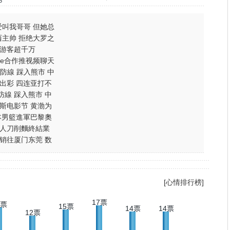
5
叫我哥哥 但她总
主帅 拒绝大罗之
待游客超千万
kype合作推视频聊天
防線 踩入熊市 中
出彩 四连亚打不
防線 踩入熊市 中
斯电影节 黄渤为
本男籃進軍巴黎奧
人刀削麵終結業
销往厦门东莞 数
[心情排行榜]
17票
6票
15票
14票
14票
12票