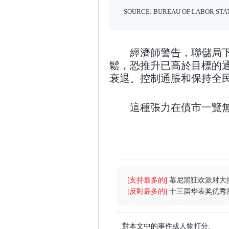
經濟師警告，聯儲局
鬆，恐推升已高於目標的
衰退。控制通脹和保持全
這種張力在債市一覽無
[支持最多的]
慕尼黑狂欢派对大批
(图)
[反對最多的]
十三届华表奖优秀
强台风
對本文中的事件或人物打分: