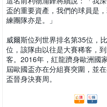
這名前利物浦鋒將續說：「我深
盃的重要資產，我們的球員是，
練團隊亦是。」
威爾斯位列世界排名第35位，比
位，該隊由以往是大賽稀客，到
客。2016年，紅龍躋身歐洲國
屆歐國盃亦在分組賽突圍，並在
盃晉身決賽周。
頂:
踩:
7
7