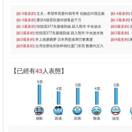
[給-5最多的]
丈夫：希望李英爱叫我哥哥 但她总叫我总裁
[給-4最多的]
先
[給-3最多的]
重庆A级景区接待游客超千万
离
[給-2最多的]
[給-1最多的]
恒指瀉377失最後防線 踩入熊市 中央放水
[給0最多的]
無
[給1最多的]
恒指瀉377失最後防線 踩入熊市 中央放水無
[給2最多的]
[給3最多的]
井上雄彥圓夢 日本男籃進軍巴黎奧運
[給4最多的]
[給5最多的]
台湾含塑化剂饮料销往厦门东莞 数量约五六
兩蚊
【已經有
43
人表態】
6票
5票
5票
4票
4票
感動
路過
高興
難過
搞笑