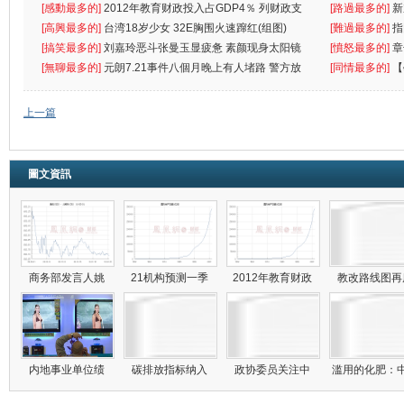
[感動最多的]
2012年教育财政投入占GDP4％ 列财政支
[路過最多的]
新
出首位
[高興最多的]
台湾18岁少女 32E胸围火速蹿红(组图)
[難過最多的]
指
[搞笑最多的]
刘嘉玲恶斗张曼玉显疲惫 素颜现身太阳镜
罪
[憤怒最多的]
章
遮
[無聊最多的]
元朗7.21事件八個月晚上有人堵路 警方放
[同情最多的]
【
催
敗
上一篇
圖文資訊
商务部发言人姚
21机构预测一季
2012年教育财政
教改路线图
内地事业单位绩
碳排放指标纳入
政协委员关注中
滥用的化肥：