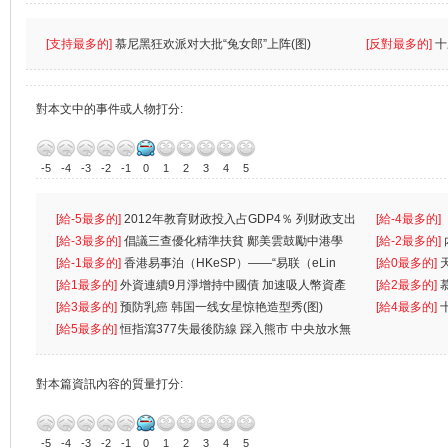
[支持最多的]
慕尼黑狂欢派对大批“兔女郎”上阵(图)
[反對最多的]
十
對本文中的事件或人物打分:
-5
-4
-3
-2
-1
0
1
2
3
4
5
[給-5最多的]
2012年教育财政投入占GDP4％ 列财政支出
[給-4最多的]
首位
[給-3最多的]
倡議三查優化精準扶貧 鄺美雲鼓勵中港學
一
[給-2最多的]
生
[給-1最多的]
香港易事泊（HKeSP）——“易联（eLin
人
[給0最多的]
k）”项目
[給1最多的]
外資連續9月淨增持中國債 加速吸人幣資產
[給2最多的]
[給3最多的]
预防乳癌 韩国一线女星惊艳造型秀(图)
[給4最多的]
[給5最多的]
恒指瀉377失最後防線 踩入熊市 中央放水無
對本篇資訊內容的質量打分:
-5
-4
-3
-2
-1
0
1
2
3
4
5