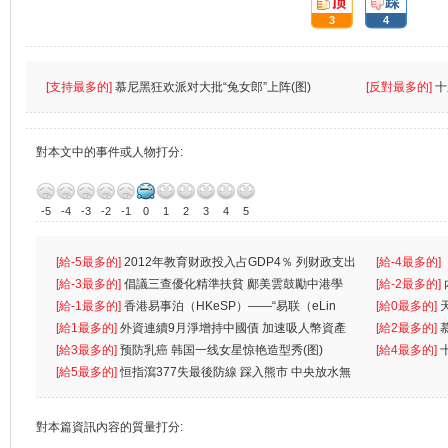
3
4
[支持最多的]
慕尼黑狂欢派对大批“兔女郎”上阵(图)
[反對最多的]
十
對本文中的事件或人物打分:
-5
-4
-3
-2
-1
0
1
2
3
4
5
[給-5最多的]
2012年教育财政投入占GDP4％ 列财政支出
[給-4最多的]
首位
[給-3最多的]
倡議三查優化精準扶貧 鄺美雲鼓勵中港學
一
[給-2最多的]
生
[給-1最多的]
香港易事泊（HKeSP）——“易联（eLin
人
[給0最多的]
k）”项目
[給1最多的]
外資連續9月淨增持中國債 加速吸人幣資產
[給2最多的]
[給3最多的]
预防乳癌 韩国一线女星惊艳造型秀(图)
[給4最多的]
[給5最多的]
恒指瀉377失最後防線 踩入熊市 中央放水無
對本篇資訊內容的質量打分: