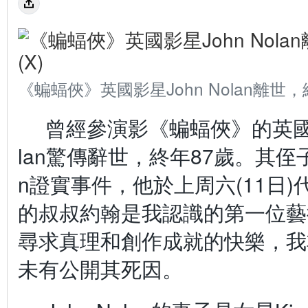
《蝙蝠俠》英國影星John Nolan離世，
曾經參演影《蝙蝠俠》的英
lan
驚傳辭世，終年
87
歲。其侄
n
證實事件，他於上周六
(11
日
)
的叔叔約翰是我認識的第一位藝
尋求真理和創作成就的快樂，我
未有公開其死因。