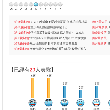
-5
-4
-3
-2
-1
0
1
2
3
4
5
[給-5最多的]
丈夫：希望李英爱叫我哥哥 但她总叫我总裁
[給-4最多的]
先
[給-3最多的]
重庆A级景区接待游客超千万
离
[給-2最多的]
[給-1最多的]
恒指瀉377失最後防線 踩入熊市 中央放水
[給0最多的]
無
[給1最多的]
恒指瀉377失最後防線 踩入熊市 中央放水無
[給2最多的]
[給3最多的]
井上雄彥圓夢 日本男籃進軍巴黎奧運
[給4最多的]
[給5最多的]
台湾含塑化剂饮料销往厦门东莞 数量约五六
兩蚊
【已經有
29
人表態】
5票
5票
3票
3票
2票
感動
路過
高興
難過
搞笑