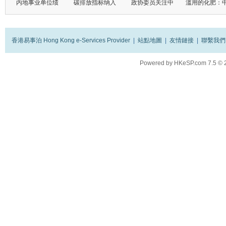
内地事业单位绩
碳排放指标纳入
政协委员关注中
滥用的化肥：
香港易事泊 Hong Kong e-Services Provider
|
站點地圖
|
友情鏈接
|
聯繫我們
Powered by
HKeSP.com
7.5
© 