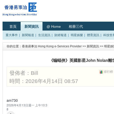
首頁
新聞資訊
@ Home
相册三代
重大事件
|
新聞報道
|
生活資訊
|
財經報道
|
明星娛樂
|
體育資訊
|
科技世
你的位置：
香港易事泊 Hong Kong e-Services Provider
>>
新聞資訊
>>
明星娛
《蝙蝠俠》英國影星John Nolan離
發佈者：
Bill
排行榜
時間：2026年4月14日 08:57
am730
2026年4月13日週一 上午10:3
8