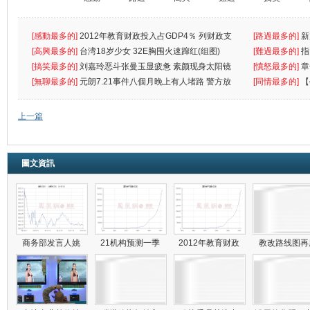
[感動最多的]
2012年教育财政投入占GDP4％ 列财政支
[路過最多的]
新
出首位
[高興最多的]
台湾18岁少女 32E胸围火速蹿红(组图)
[難過最多的]
指
[搞笑最多的]
刘嘉玲恶斗张曼玉显疲惫 素颜现身太阳镜
罪
[憤怒最多的]
章
遮
[無聊最多的]
元朗7.21事件八個月晚上有人堵路 警方放
[同情最多的]
【
催
敗
上一篇
圖文資訊
商务部发言人姚
21机构预测一季
2012年教育财政
教改路线图