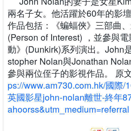
John Nolan
的妻子是女星
Ki
兩名子女。他活躍於
60
年的影
作品包括：《蝙蝠俠》三部曲、
(Person of Interest)
，並參與電
動》
(Dunkirk)
系列演出。
John
stopher Nolan
與
Jonathan Nola
參與兩位侄子的影視作品。
原文
ps://www.am730.com.hk/國際/
英國影星john-nolan離世-終年87歲
ahoorss&utm_medium=referral
頂:
踩: