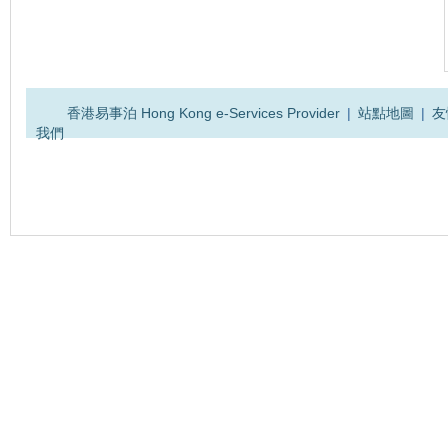
感動
路過
高興
難過
搞笑
[感動最多的]
2012年教育财政投入占GDP4％ 列
财政支出首位
[路過最多的]
新加坡開放數位金融服務 馬雲也想
香港易事泊 Hong Kong e-Services Provider
|
站點地圖
|
友
搶杯羹
[高興最多的]
台湾18岁少女 32E胸围火速蹿红(组
我們
图)
[難過最多的]
指罔顧衞生 無視私隱 月租客斥5星
酒店4宗罪
[搞笑最多的]
刘嘉玲恶斗张曼玉显疲惫 素颜现身
太阳镜遮
[憤怒最多的]
章子怡惨被39岁老女人夺夫的五大
原因
[無聊最多的]
元朗7.21事件八個月晚上有人堵路
警方放催
[同情最多的]
【學界羽毛球精英賽・專訪】青
中：放下成敗
上一篇