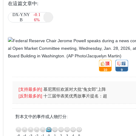
在這篇文章中:
DX-Y.NY
-0.1
B
6%
頂
踩
10
9
:
:
[支持最多的]
慕尼黑狂欢派对大批“兔女郎”上阵
(图)
[反對最多的]
十三届华表奖优秀故事片提名：超
强台风
對本文中的事件或人物打分:
-5
-4
-3
-2
-1
0
1
2
3
4
5