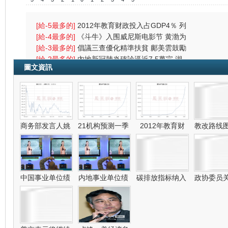
[給-5最多的]
2012年教育财政投入占GDP4％ 列
财政支出首位
[給-4最多的]
《斗牛》入围威尼斯电影节 黄渤为
戏受伤一
[給-3最多的]
倡議三查優化精準扶貧 鄺美雲鼓勵
中港學生
[給-2最多的]
內地新冠肺炎確診逼近7.5萬宗 湖
圖文資訊
北逾2000人
[給-1最多的]
香港易事泊（HKeSP）——“易联
（eLink）”项目
[給0最多的]
天娱传媒“杀”陈楚生给谁看
[給1最多的]
外資連續9月淨增持中國債 加速吸人
幣資產
[給2最多的]
慕尼黑狂欢派对大批“兔女郎”上阵
(图)
[給3最多的]
预防乳癌 韩国一线女星惊艳造型秀
商务部发言人姚
21机构预测一季
2012年教育财
教改路线
(图)
[給4最多的]
十三届华表奖优秀合拍片提名：长江
七号
[給5最多的]
恒指瀉377失最後防線 踩入熊市 中
政
央放水無
對本篇資訊內容的質量打分:
中国事业单位绩
内地事业单位绩
碳排放指标纳入
政协委员
-5
-4
-3
-2
-1
0
1
2
3
4
5
[給-5最多的]
丈夫：希望李英爱叫我哥哥 但她总