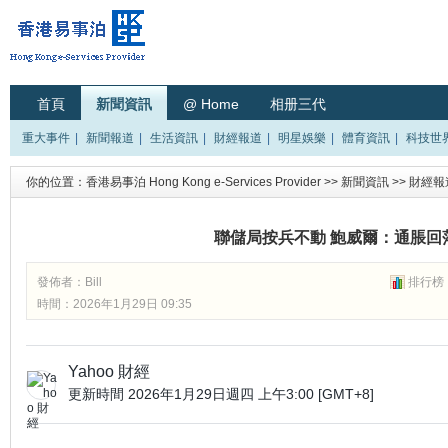
首頁
新聞資訊
@ Home
相册三代
重大事件
|
新聞報道
|
生活資訊
|
財經報道
|
明星娛樂
|
體育資訊
|
科技世
你的位置：
香港易事泊 Hong Kong e-Services Provider
>>
新聞資訊
>>
財經報
聯儲局按兵不動 鮑威爾：通脹回
發佈者：
Bill
排行榜
時間：2026年1月29日 09:35
Yahoo 財經
更新時間
2026年1月29日週四 上午3:00 [GMT+8]