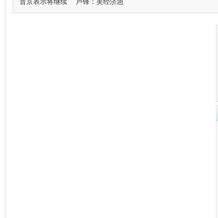
普京表示将继续
卢锋：美经济急
叫我总裁先
[給-4最多的]
邓加宣布辞去巴西主帅 拒绝大罗之
救
人含恨离
[給-3最多的]
重庆A级景区接待游客超千万
[給-2最多的]
Facebook与Skype合作推视频聊天
功能
[給-1最多的]
恒指瀉377失最後防線 踩入熊市 中
央放水無
[給0最多的]
决赛惨败无碍马琳出彩 四连亚打不
倒奥运会
[給1最多的]
恒指瀉377失最後防線 踩入熊市 中
央放水無
[給2最多的]
《斗牛》入围威尼斯电影节 黄渤为
戏受伤一
[給3最多的]
井上雄彥圓夢 日本男籃進軍巴黎奧
運
[給4最多的]
網上熱話｜屯門惡人刀削麵終結業
網民：為兩蚊
[給5最多的]
台湾含塑化剂饮料销往厦门东莞 数
量约五六
【已經有
46
人表態】
12票
5票
5票
4票
4票