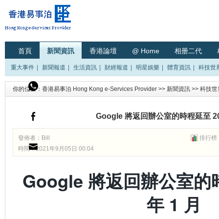
首頁
新聞資訊
香港論壇
@ Home
相册二代
重大事件
|
新聞報道
|
生活資訊
|
財經報道
|
明星娛樂
|
體育資訊
|
科技世
你的位置：
香港易事泊 Hong Kong e-Services Provider
>>
新聞資訊
>>
科技世
Google 將返回辦公室的時程延至 202
發佈者：
Bill
排行榜
時間：2021年9月05日 00:04
Google 將返回辦公室的
年 1 月