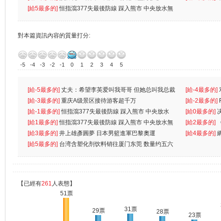
[給5最多的]
恒指瀉377失最後防線 踩入熊市 中央放水無
對本篇資訊內容的質量打分:
-5
-4
-3
-2
-1
0
1
2
3
4
5
[給-5最多的]
丈夫：希望李英爱叫我哥哥 但她总叫我总裁
[給-4最多的]
先
[給-3最多的]
重庆A级景区接待游客超千万
离
[給-2最多的]
[給-1最多的]
恒指瀉377失最後防線 踩入熊市 中央放水
[給0最多的]
無
[給1最多的]
恒指瀉377失最後防線 踩入熊市 中央放水無
[給2最多的]
[給3最多的]
井上雄彥圓夢 日本男籃進軍巴黎奧運
[給4最多的]
[給5最多的]
台湾含塑化剂饮料销往厦门东莞 数量约五六
兩蚊
【已經有
261
人表態】
51票
31票
29票
28票
23票