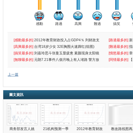
感動
路過
高興
難過
搞笑
[感動最多的]
2012年教育财政投入占GDP4％ 列财政支
[路過最多的]
新
出首位
[高興最多的]
台湾18岁少女 32E胸围火速蹿红(组图)
[難過最多的]
指
[搞笑最多的]
刘嘉玲恶斗张曼玉显疲惫 素颜现身太阳镜
罪
[憤怒最多的]
章
遮
[無聊最多的]
元朗7.21事件八個月晚上有人堵路 警方放
[同情最多的]
【
催
敗
上一篇
圖文資訊
商务部发言人姚
21机构预测一季
2012年教育财政
教改路线图