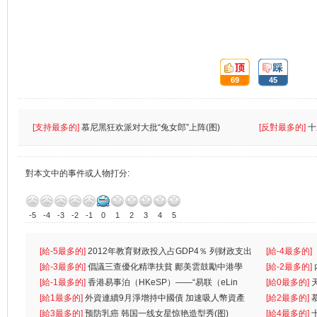
頂:
踩:
69
45
[支持最多的]
慕尼黑狂欢派对大批“兔女郎”上阵(图)
[反對最多的]
十
對本文中的事件或人物打分:
-5
-4
-3
-2
-1
0
1
2
3
4
5
[給-5最多的]
2012年教育财政投入占GDP4％ 列财政支出
[給-4最多的]
首位
[給-3最多的]
倡議三查優化精準扶貧 鄺美雲鼓勵中港學
一
[給-2最多的]
生
[給-1最多的]
香港易事泊（HKeSP）——“易联（eLin
人
[給0最多的]
k）”项目
[給1最多的]
外資連續9月淨增持中國債 加速吸人幣資產
[給2最多的]
[給3最多的]
预防乳癌 韩国一线女星惊艳造型秀(图)
[給4最多的]