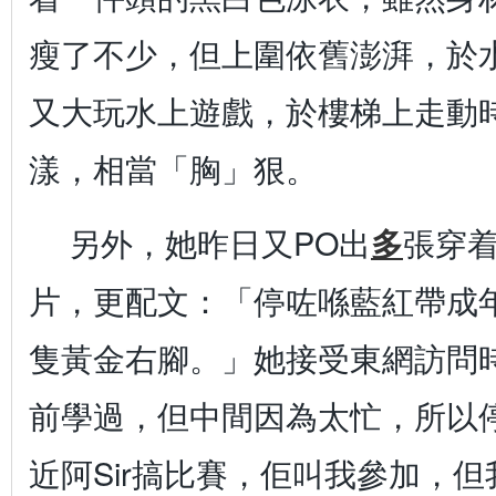
瘦了不少，但上圍依舊澎湃，於
又大玩水上遊戲，於樓梯上走動時
漾，相當「胸」狠。
另外，她昨日又PO出
多
張穿
片，更配文：「停咗喺藍紅帶成
隻黃金右腳。」她接受東網訪問
前學過，但中間因為太忙，所以
近阿Sir搞比賽，佢叫我參加，