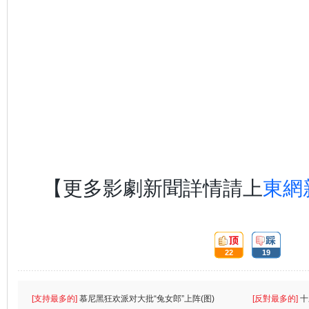
【更多影劇新聞詳情請上
東網
頂:
踩:
22
19
[支持最多的]
慕尼黑狂欢派对大批“兔女郎”上阵(图)
[反對最多的]
十