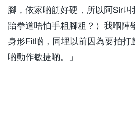
腳，依家啲筋好硬，所以阿Sir
跆拳道唔怕手粗腳粗？）我嗰陣
身形Fit啲，同埋以前因為要拍
啲動作敏捷啲。」