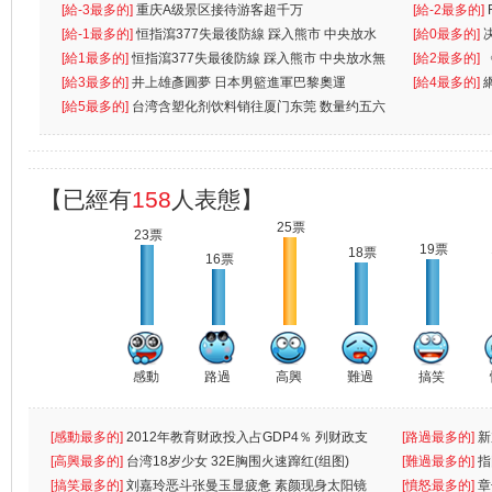
先
[給-3最多的]
重庆A级景区接待游客超千万
离
[給-2最多的]
[給-1最多的]
恒指瀉377失最後防線 踩入熊市 中央放水
[給0最多的]
無
[給1最多的]
恒指瀉377失最後防線 踩入熊市 中央放水無
[給2最多的]
[給3最多的]
井上雄彥圓夢 日本男籃進軍巴黎奧運
[給4最多的]
[給5最多的]
台湾含塑化剂饮料销往厦门东莞 数量约五六
兩蚊
【已經有
158
人表態】
25票
23票
19票
18票
16票
感動
路過
高興
難過
搞笑
[感動最多的]
2012年教育财政投入占GDP4％ 列财政支
[路過最多的]
新
出首位
[高興最多的]
台湾18岁少女 32E胸围火速蹿红(组图)
[難過最多的]
指
[搞笑最多的]
刘嘉玲恶斗张曼玉显疲惫 素颜现身太阳镜
罪
[憤怒最多的]
章