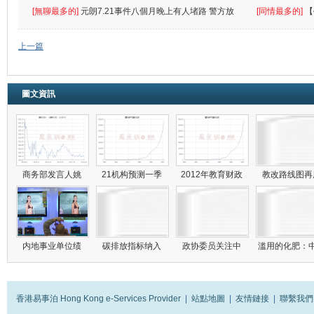
遮
[無聊最多的]
元朗7.21事件八個月晚上有人堵路 警方放
[同情最多的]
【
催
敗
上一篇
圖文資訊
商务部发言人姚
21机构预测一季
2012年教育财政
教改路线图
内地事业单位绩
碳排放指标纳入
政协委员关注中
滥用的化肥：
香港易事泊 Hong Kong e-Services Provider
|
站點地圖
|
友情鏈接
|
聯繫我們