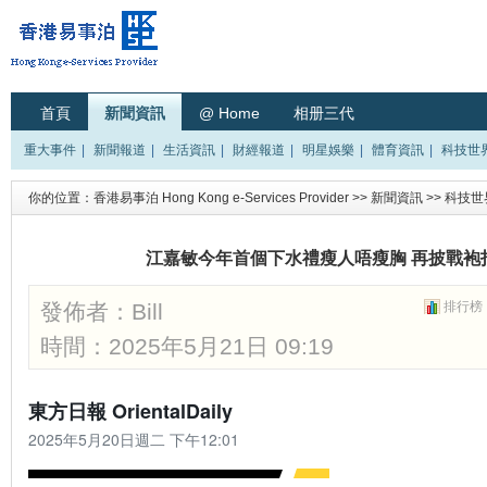
首頁
新聞資訊
@ Home
相册三代
重大事件
|
新聞報道
|
生活資訊
|
財經報道
|
明星娛樂
|
體育資訊
|
科技世
你的位置：
香港易事泊 Hong Kong e-Services Provider
>>
新聞資訊
>>
科技世
江嘉敏今年首個下水禮瘦人唔瘦胸 再披戰袍
發佈者：
Bill
排行榜
時間：2025年5月21日 09:19
東方日報 OrientalDaily
2025年5月20日週二 下午12:01