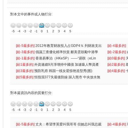
對本文中的事件或人物打分:
-5
-4
-3
-2
-1
0
1
2
3
4
5
[給-5最多的]
2012年教育财政投入占GDP4％ 列财政支出
[給-4最多的]
首位
[給-3最多的]
倡議三查優化精準扶貧 鄺美雲鼓勵中港學
一
[給-2最多的]
生
[給-1最多的]
香港易事泊（HKeSP）——“易联（eLin
人
[給0最多的]
k）”项目
[給1最多的]
外資連續9月淨增持中國債 加速吸人幣資產
[給2最多的]
[給3最多的]
预防乳癌 韩国一线女星惊艳造型秀(图)
[給4最多的]
[給5最多的]
恒指瀉377失最後防線 踩入熊市 中央放水無
對本篇資訊內容的質量打分:
-5
-4
-3
-2
-1
0
1
2
3
4
5
[給-5最多的]
丈夫：希望李英爱叫我哥哥 但她总叫我总裁
[給-4最多的]