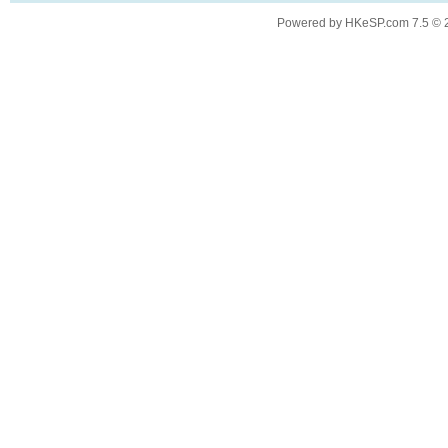
Powered by
HKeSP.com
7.5
© 