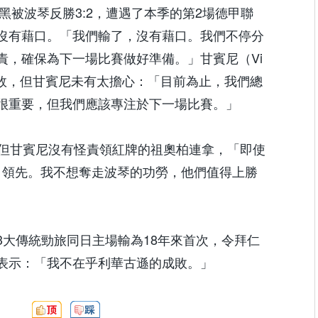
仁慕尼黑被波琴反勝3:2，遭遇了本季的第2場德甲聯
沒有藉口。「我們輸了，沒有藉口。我們不停分
責，確保為下一場比賽做好準備。」甘賓尼（Vi
。雖然落敗，但甘賓尼未有太擔心：「目前為止，我們總
很重要，但我們應該專注於下一場比賽。」
，但甘賓尼沒有怪責領紅牌的祖奧柏連拿，「即使
:1領先。我不想奪走波琴的功勞，他們值得上勝
3大傳統勁旅同日主場輸為18年來首次，令拜仁
表示：「我不在乎利華古遜的成敗。」
頂:
踩: