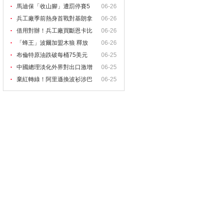
馬迪保「收山腳」遭罰停賽5
06-26
兵工廠季前熱身首戰對基朗拿
06-26
借用對辦！兵工廠買斷恩卡比
06-26
亞
「蜂王」波爾加盟木狼 釋放
06-26
布倫特原油跌破每桶75美元
06-25
中國總理淡化外界對出口激增
06-25
棄紅轉綠！阿里遜換波衫涉巴
06-25
西