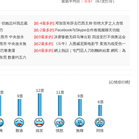
當前平均分：
-0.97
（67次打分）
 但她总叫我总裁
[給-4最多的]
邓加宣布辞去巴西主帅 拒绝大罗之人含恨
万
离
[給-2最多的]
Facebook与Skype合作推视频聊天功能
入熊市 中央放水
[給0最多的]
决赛惨败无碍马琳出彩 四连亚打不倒奥运会
入熊市 中央放水無
[給2最多的]
《斗牛》入围威尼斯电影节 黄渤为戏受伤一
軍巴黎奧運
[給4最多的]
網上熱話｜屯門惡人刀削麵終結業 網民：為
东莞 数量约五六
兩蚊
[心情排行榜]
12票
1票
11票
9票
9票
6票
興
難過
搞笑
憤怒
無聊
同情