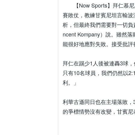
【Now Sports】拜
賽敗仗，教練甘賓尼坦言輸波
析，但最終我們需要對一切負
ncent Kompany）說
能很好地應對失敗。接受批評
拜仁在踢少1人後被連轟3球
只有10名球員，我們仍然以2
利。」
利華古遜同日也在主場落敗，
的爭標情勢沒有改變，甘賓尼