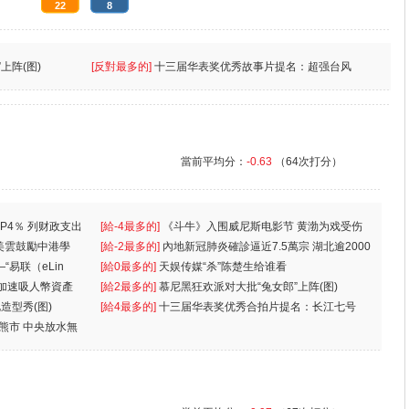
22
8
上阵(图)
[反對最多的]
十三届华表奖优秀故事片提名：超强台风
當前平均分：
-0.63
（64次打分）
P4％ 列财政支出
[給-4最多的]
《斗牛》入围威尼斯电影节 黄渤为戏受伤
美雲鼓勵中港學
一
[給-2最多的]
內地新冠肺炎確診逼近7.5萬宗 湖北逾2000
“易联（eLin
人
[給0最多的]
天娱传媒“杀”陈楚生给谁看
 加速吸人幣資產
[給2最多的]
慕尼黑狂欢派对大批“兔女郎”上阵(图)
造型秀(图)
[給4最多的]
十三届华表奖优秀合拍片提名：长江七号
入熊市 中央放水無