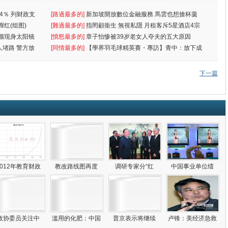
4％ 列财政支
[路過最多的]
新加坡開放數位金融服務 馬雲也想搶杯羹
蹿红(组图)
[難過最多的]
指罔顧衞生 無視私隱 月租客斥5星酒店4宗
颜现身太阳镜
罪
[憤怒最多的]
章子怡惨被39岁老女人夺夫的五大原因
人堵路 警方放
[同情最多的]
【學界羽毛球精英賽・專訪】青中：放下成
敗
下一篇
2012年教育财政
教改路线图再度
调研专家分“红
中国事业单位绩
政协委员关注中
滥用的化肥：中国
普京表示将继续
卢锋：美经济急救