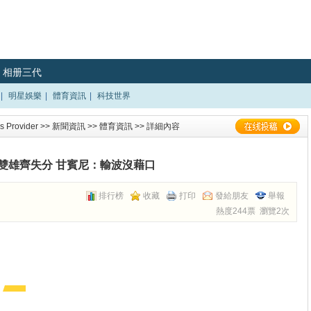
相册三代
|
明星娛樂
|
體育資訊
|
科技世界
 Provider
>>
新聞資訊
>>
體育資訊
>> 詳細內容
雙雄齊失分 甘賓尼：輸波沒藉口
排行榜
收藏
打印
發給朋友
舉報
熱度244票 瀏覽2次