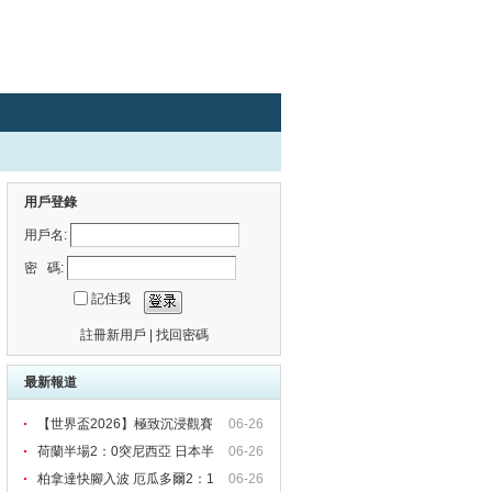
用戶登錄
用戶名:
密 碼:
記住我
註冊新用戶
|
找回密碼
最新報道
【世界盃2026】極致沉浸觀賽
06-26
荷蘭半場2：0突尼西亞 日本半
06-26
柏拿達快腳入波 厄瓜多爾2：1
06-26