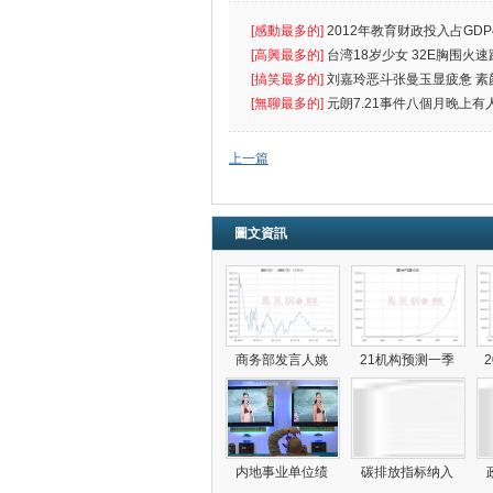
[感動最多的]
2012年教育财政投入占GDP
出首位
[高興最多的]
台湾18岁少女 32E胸围火速
[搞笑最多的]
刘嘉玲恶斗张曼玉显疲惫 素
遮
[無聊最多的]
元朗7.21事件八個月晚上有
催
上一篇
圖文資訊
商务部发言人姚
21机构预测一季
内地事业单位绩
碳排放指标纳入