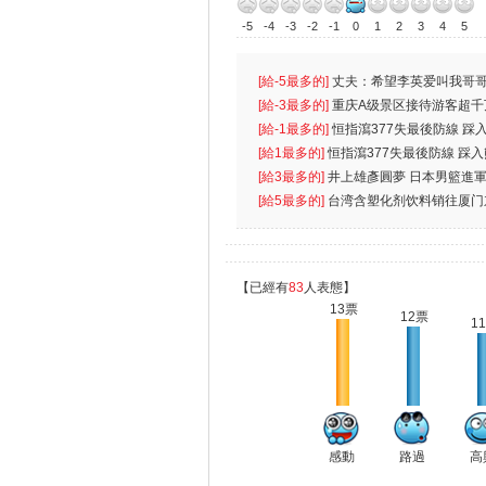
-5
-4
-3
-2
-1
0
1
2
3
4
5
[給-5最多的]
丈夫：希望李英爱叫我哥哥
先
[給-3最多的]
重庆A级景区接待游客超千
[給-1最多的]
恒指瀉377失最後防線 踩
無
[給1最多的]
恒指瀉377失最後防線 踩
[給3最多的]
井上雄彥圓夢 日本男籃進
[給5最多的]
台湾含塑化剂饮料销往厦门
【已經有
83
人表態】
13票
12票
1
感動
路過
高