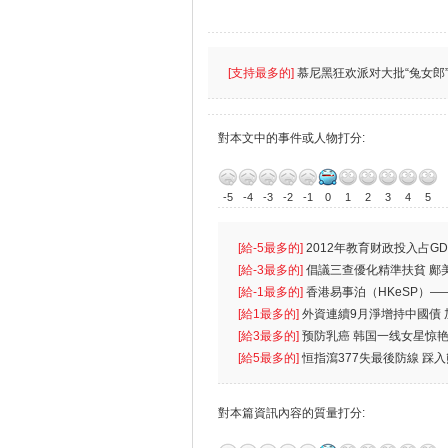
[支持最多的]
慕尼黑狂欢派对大批“兔女郎”
對本文中的事件或人物打分:
-5
-4
-3
-2
-1
0
1
2
3
4
5
[給-5最多的]
2012年教育财政投入占GD
首位
[給-3最多的]
倡議三查優化精準扶貧 鄺
生
[給-1最多的]
香港易事泊（HKeSP）——
k）”项目
[給1最多的]
外資連續9月淨增持中國債
[給3最多的]
预防乳癌 韩国一线女星惊艳
[給5最多的]
恒指瀉377失最後防線 踩
對本篇資訊內容的質量打分: