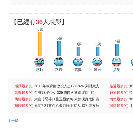
【已經有
36
人表態】
8票
5票
4票
3票
3票
感動
路過
高興
難過
搞笑
[感動最多的]
2012年教育财政投入占GDP4％ 列财政支
[路過最多的]
新
出首位
[高興最多的]
台湾18岁少女 32E胸围火速蹿红(组图)
[難過最多的]
指
[搞笑最多的]
刘嘉玲恶斗张曼玉显疲惫 素颜现身太阳镜
罪
[憤怒最多的]
章
遮
[無聊最多的]
元朗7.21事件八個月晚上有人堵路 警方放
[同情最多的]
【
催
敗
上一篇