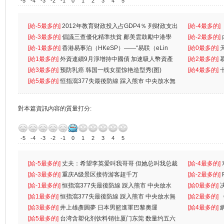
-5
-4
-3
-2
-1
0
1
2
3
4
5
[給-5最多的]
2012年教育财政投入占GDP4％ 列财政支出
[給-4最多的]
首位
[給-3最多的]
倡議三查優化精準扶貧 鄺美雲鼓勵中港學
一
[給-2最多的]
生
[給-1最多的]
香港易事泊（HKeSP）——“易联（eLin
人
[給0最多的]
k）”项目
[給1最多的]
外資連續9月淨增持中國債 加速吸人幣資產
[給2最多的]
[給3最多的]
预防乳癌 韩国一线女星惊艳造型秀(图)
[給4最多的]
[給5最多的]
恒指瀉377失最後防線 踩入熊市 中央放水無
對本篇資訊內容的質量打分:
-5
-4
-3
-2
-1
0
1
2
3
4
5
[給-5最多的]
丈夫：希望李英爱叫我哥哥 但她总叫我总裁
[給-4最多的]
先
[給-3最多的]
重庆A级景区接待游客超千万
离
[給-2最多的]
[給-1最多的]
恒指瀉377失最後防線 踩入熊市 中央放水
[給0最多的]
無
[給1最多的]
恒指瀉377失最後防線 踩入熊市 中央放水無
[給2最多的]
[給3最多的]
井上雄彥圓夢 日本男籃進軍巴黎奧運
[給4最多的]
[給5最多的]
台湾含塑化剂饮料销往厦门东莞 数量约五六
兩蚊