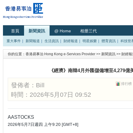
首頁
新聞資訊
@ Home
相册三代
重大事件
|
新聞報道
|
生活資訊
|
財經報道
|
明星娛樂
|
體育資訊
|
科技世
你的位置：
香港易事泊 Hong Kong e-Services Provider
>>
新聞資訊
>>
財經報
《經濟》南韓4月外匯儲備增至4,279億美
發佈者：
Bill
排行榜
時間：2026年5月07日 09:52
AASTOCKS
2026年5月7日週四 上午9:20 [GMT+8]