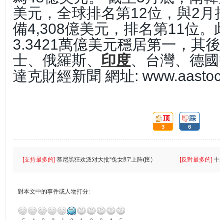
美元，全球排名第12位，與2月
備4,308億美元，排名第11位
3.3421萬億美元穩居第一，其
士、俄羅斯、
印度
、台灣、德國等。
達克財經新聞 網址: www.aastoc
頂:
踩:
3
6
[支持最多的]
慕尼黑狂欢派对大批“兔女郎”上阵(图)
[反對最多的]
十
對本文中的事件或人物打分: