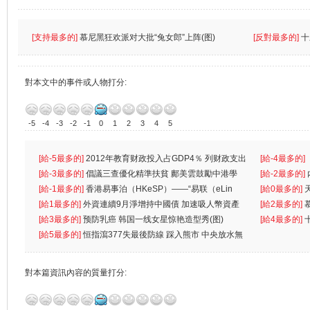
[支持最多的]
慕尼黑狂欢派对大批“兔女郎”上阵(图)
[反對最多的]
十
對本文中的事件或人物打分:
-5
-4
-3
-2
-1
0
1
2
3
4
5
[給-5最多的]
2012年教育财政投入占GDP4％ 列财政支出
[給-4最多的]
首位
[給-3最多的]
倡議三查優化精準扶貧 鄺美雲鼓勵中港學
一
[給-2最多的]
生
[給-1最多的]
香港易事泊（HKeSP）——“易联（eLin
人
[給0最多的]
k）”项目
[給1最多的]
外資連續9月淨增持中國債 加速吸人幣資產
[給2最多的]
[給3最多的]
预防乳癌 韩国一线女星惊艳造型秀(图)
[給4最多的]
[給5最多的]
恒指瀉377失最後防線 踩入熊市 中央放水無
對本篇資訊內容的質量打分: