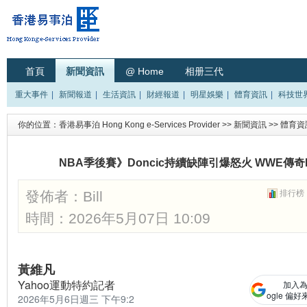
首頁
新聞資訊
@ Home
相册三代
重大事件
|
新聞報道
|
生活資訊
|
財經報道
|
明星娛樂
|
體育資訊
|
科技世
你的位置：
香港易事泊 Hong Kong e-Services Provider
>>
新聞資訊
>>
體育資
NBA季後賽》Doncic持續缺陣引爆怒火 WWE傳奇Ri
發佈者：
Bill
排行榜
時間：2026年5月07日 10:09
黃維凡
Yahoo運動特約記者
加入為
ogle 偏好
2026年5月6日週三 下午9:2