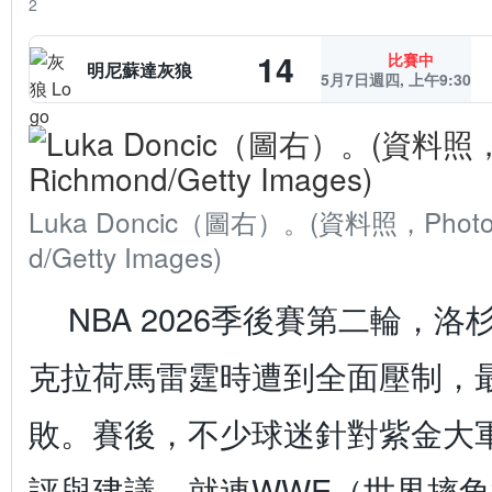
2
14
比賽中
明尼蘇達
灰狼
5月7日週四
,
上午9:30
Luka Doncic（圖右）。(資料照，Photo b
d/Getty Images)
NBA 2026季後賽第二輪，
克拉荷馬雷霆時遭到全面壓制，最終
敗。賽後，不少球迷針對紫金大
評與建議，就連WWE（世界摔角