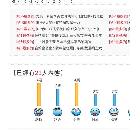
-5
-4
-3
-2
-1
0
1
2
3
4
5
[給-5最多的]
丈夫：希望李英爱叫我哥哥 但她总叫我总裁
[給-4最多的]
先
[給-3最多的]
重庆A级景区接待游客超千万
离
[給-2最多的]
[給-1最多的]
恒指瀉377失最後防線 踩入熊市 中央放水
[給0最多的]
無
[給1最多的]
恒指瀉377失最後防線 踩入熊市 中央放水無
[給2最多的]
[給3最多的]
井上雄彥圓夢 日本男籃進軍巴黎奧運
[給4最多的]
[給5最多的]
台湾含塑化剂饮料销往厦门东莞 数量约五六
兩蚊
【已經有
21
人表態】
4票
4票
3票
2票
2票
感動
路過
高興
難過
搞笑