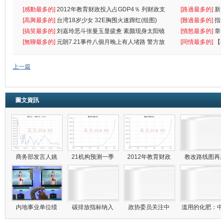
[感動最多的]
2012年教育财政投入占GDP4％ 列财政支
[路過最多的]
新
出首位
[高興最多的]
台湾18岁少女 32E胸围火速蹿红(组图)
[難過最多的]
指
[搞笑最多的]
刘嘉玲恶斗张曼玉显疲惫 素颜现身太阳镜
罪
[憤怒最多的]
章
遮
[無聊最多的]
元朗7.21事件八個月晚上有人堵路 警方放
[同情最多的]
【
催
敗
上一篇
圖文資訊
商务部发言人姚
21机构预测一季
2012年教育财政
教改路线图
内地事业单位绩
碳排放指标纳入
政协委员关注中
滥用的化肥：