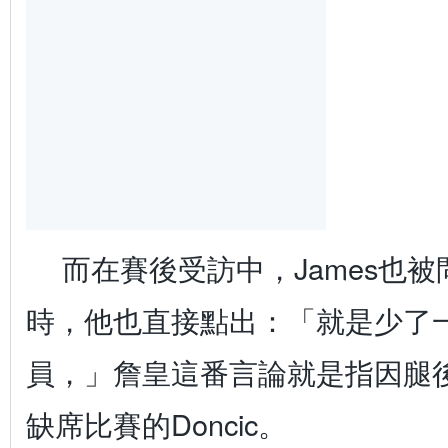
而在賽後受訪中，James也
時，他也直接點出：「就是少了一
員，」詹皇這番言論就是指因腿
缺席比賽的Doncic。