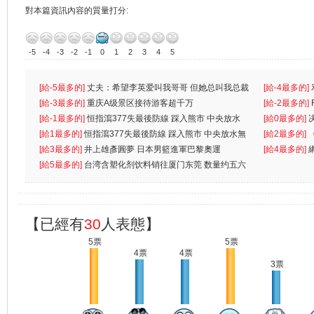
對本篇資訊內容的質量打分:
-5
-4
-3
-2
-1
0
1
2
3
4
5
[給-5最多的]
丈夫：希望李英爱叫我哥哥 但她总叫我总裁
[給-4最多的]
先
[給-3最多的]
重庆A级景区接待游客超千万
离
[給-2最多的]
[給-1最多的]
恒指瀉377失最後防線 踩入熊市 中央放水
[給0最多的]
無
[給1最多的]
恒指瀉377失最後防線 踩入熊市 中央放水無
[給2最多的]
[給3最多的]
井上雄彥圓夢 日本男籃進軍巴黎奧運
[給4最多的]
[給5最多的]
台湾含塑化剂饮料销往厦门东莞 数量约五六
兩蚊
【已經有
30
人表態】
5票
5票
4票
4票
3票