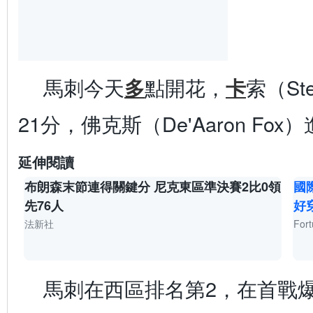
馬刺今天
多
點開花，
卡
索（Ste
21分，佛克斯（De'Aaron Fox
延伸閱讀
布朗森末節連得關鍵分 尼克東區準決賽2比0領
國
先76人
好
法新社
Fort
馬刺在西區排名第2，在首戰