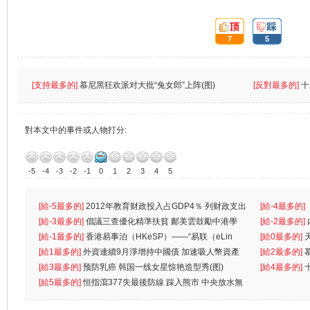
頂:
踩:
7
5
[支持最多的]
慕尼黑狂欢派对大批“兔女郎”上阵(图)
[反對最多的]
十
對本文中的事件或人物打分:
-5
-4
-3
-2
-1
0
1
2
3
4
5
[給-5最多的]
2012年教育财政投入占GDP4％ 列财政支出
[給-4最多的]
首位
[給-3最多的]
倡議三查優化精準扶貧 鄺美雲鼓勵中港學
一
[給-2最多的]
生
[給-1最多的]
香港易事泊（HKeSP）——“易联（eLin
人
[給0最多的]
k）”项目
[給1最多的]
外資連續9月淨增持中國債 加速吸人幣資產
[給2最多的]
[給3最多的]
预防乳癌 韩国一线女星惊艳造型秀(图)
[給4最多的]
[給5最多的]
恒指瀉377失最後防線 踩入熊市 中央放水無