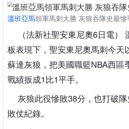
溫班亞馬
領軍馬刺大勝 灰狼吞隊史最慘
（法新社聖安東尼奧6日電） 溫
板表現下，聖安東尼奧馬刺今天以
蘇達灰狼，把美國職籃NBA西區
戰績扳成1比1平手。
灰狼此役慘敗38分，也打破
敗仗紀錄。