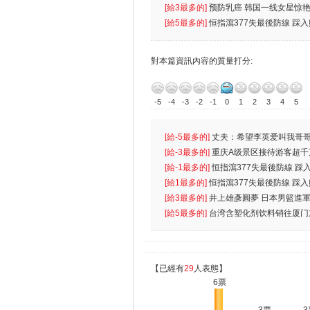
[給3最多的]
预防乳癌 韩国一线女星惊艳
[給5最多的]
恒指瀉377失最後防線 踩
對本篇資訊內容的質量打分:
-5
-4
-3
-2
-1
0
1
2
3
4
5
[給-5最多的]
丈夫：希望李英爱叫我哥哥
先
[給-3最多的]
重庆A级景区接待游客超千
[給-1最多的]
恒指瀉377失最後防線 踩
無
[給1最多的]
恒指瀉377失最後防線 踩
[給3最多的]
井上雄彥圓夢 日本男籃進
[給5最多的]
台湾含塑化剂饮料销往厦门
【已經有
29
人表態】
6票