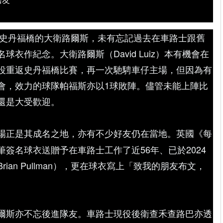
周中重返史丹福橋的大衛路爾斯，未有忘記過去在車路士跟舊
衣作紀念。大衛路爾斯（David Luiz）本有機會在
役重返史丹福橋比賽，再一次馳騁車仔主場，但因為有
會，效力的球隊帕福斯亦以1球敗陣。儘管未能上陣比
還是大受歡迎。
場正是其成名之地，亦有不少好友仍在當地。英國《每
簽名球衣送贈予在車路士工作了近56年、已於2024
ian Pullman），更在球衣寫上「致我的朋友布文，
爾斯亦不忘後進隊友。車路士現役後衛查禾查路巴亦透