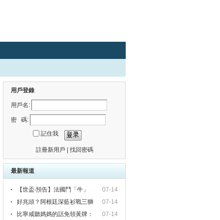
用戶登錄
用戶名:
密 碼:
記住我
註冊新用戶
|
找回密碼
最新報道
【世盃‧預告】法國鬥「牛」
07-14
好兆頭？阿根廷深藍衫戰三獅
07-14
比寧咸聽媽媽的話免領黃牌：
07-14