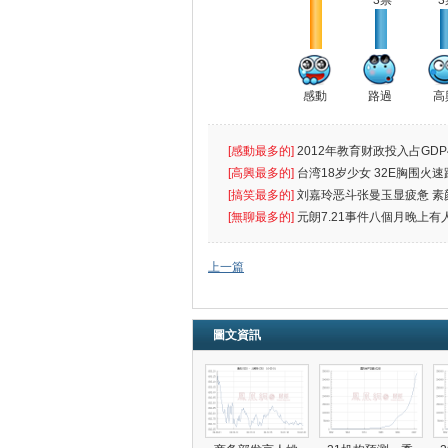
3票
3
感動
路過
高
[感動最多的]
2012年教育财政投入占GDP
出首位
[高興最多的]
台湾18岁少女 32E胸围火速
[搞笑最多的]
刘嘉玲恶斗张曼玉显疲惫 素
遮
[無聊最多的]
元朗7.21事件八個月晚上有
催
上一篇
圖文資訊