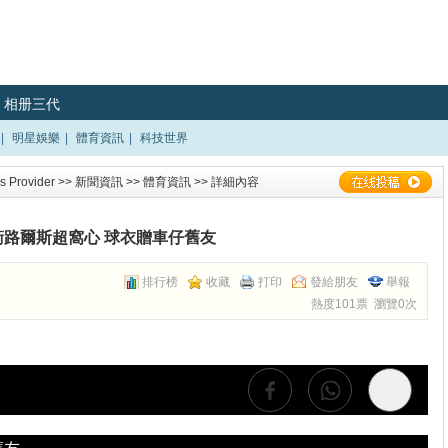
相册三代
|
明星娛樂
|
體育資訊
|
科技世界
 Provider
>>
新聞資訊
>>
體育資訊
>> 詳細內容
衛路爾斯超窩心 球衣贈車仔舊友
排行榜
收藏
打印
發給朋友
舉報
熱度101票 瀏覽0次