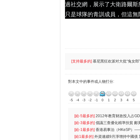
過社交網，展示了大衛路爾斯
只是球隊的青訓成員，但這無
[支持最多的]
慕尼黑狂欢派对大批“兔女郎”
對本文中的事件或人物打分:
-5
-4
-3
-2
-1
0
1
2
3
4
5
[給-5最多的]
2012年教育财政投入占GD
首位
[給-3最多的]
倡議三查優化精準扶貧 鄺
生
[給-1最多的]
香港易事泊（HKeSP）——
k）”项目
[給1最多的]
外資連續9月淨增持中國債