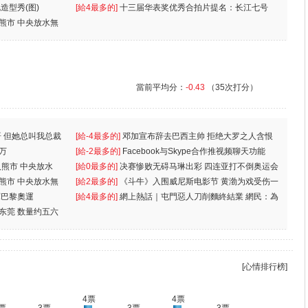
造型秀(图)
[給4最多的]
十三届华表奖优秀合拍片提名：长江七号
入熊市 中央放水無
當前平均分：
-0.43
（35次打分）
 但她总叫我总裁
[給-4最多的]
邓加宣布辞去巴西主帅 拒绝大罗之人含恨
万
离
[給-2最多的]
Facebook与Skype合作推视频聊天功能
入熊市 中央放水
[給0最多的]
决赛惨败无碍马琳出彩 四连亚打不倒奥运会
入熊市 中央放水無
[給2最多的]
《斗牛》入围威尼斯电影节 黄渤为戏受伤一
軍巴黎奧運
[給4最多的]
網上熱話｜屯門惡人刀削麵終結業 網民：為
东莞 数量约五六
兩蚊
[心情排行榜]
4票
4票