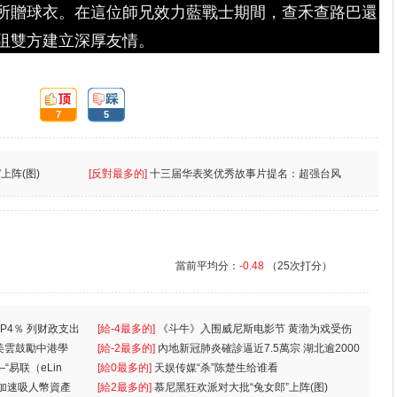
所贈球衣。在這位師兄效力藍戰士期間，查禾查路巴還
阻雙方建立深厚友情。
頂:
踩:
7
5
上阵(图)
[反對最多的]
十三届华表奖优秀故事片提名：超强台风
當前平均分：
-0.48
（25次打分）
P4％ 列财政支出
[給-4最多的]
《斗牛》入围威尼斯电影节 黄渤为戏受伤
美雲鼓勵中港學
一
[給-2最多的]
內地新冠肺炎確診逼近7.5萬宗 湖北逾2000
“易联（eLin
人
[給0最多的]
天娱传媒“杀”陈楚生给谁看
 加速吸人幣資產
[給2最多的]
慕尼黑狂欢派对大批“兔女郎”上阵(图)