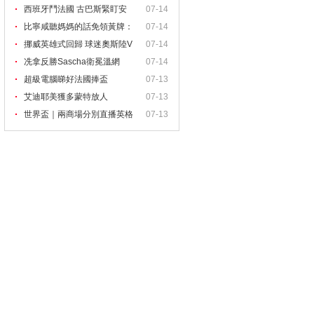
她
西班牙鬥法國 古巴斯緊盯安
07-14
比寧咸聽媽媽的話免領黃牌：
07-14
她
挪威英雄式回歸 球迷奧斯陸V
07-14
冼拿反勝Sascha衛冕溫網
07-14
超級電腦睇好法國捧盃
07-13
艾迪耶美獲多蒙特放人
07-13
世界盃｜兩商場分別直播英格
07-13
蘭