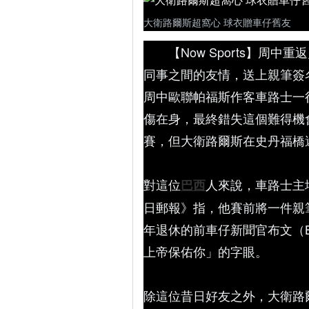
大衛路爾斯超窩心 球衣贈車仔舊友
【Now Sports】
同事之間的友情，送上親筆簽名球
周中歐聯帕福斯作客車路士一
傷在身，最終錯失這個難得機
賽，但大衛路爾斯在史丹福橋
對這位
人來說，車路士主
巴西
日郵報》指，他賽前將一件親筆
年退休的前車仔新聞官布文（Br
上帝保佑你」的字眼。
除這位昔日好友之外，大衛路