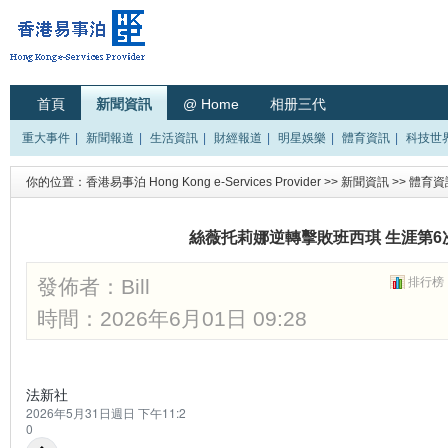
首頁
新聞資訊
@ Home
相册三代
重大事件
|
新聞報道
|
生活資訊
|
財經報道
|
明星娛樂
|
體育資訊
|
科技世
你的位置：
香港易事泊 Hong Kong e-Services Provider
>>
新聞資訊
>>
體育資
絲薇托莉娜逆轉擊敗班西琪 生涯第6
發佈者：
Bill
排行榜
時間：2026年6月01日 09:28
法新社
2026年5月31日週日 下午11:2
0