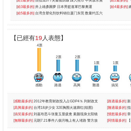
無
[給1最多的]
恒指瀉377失最後防線 踩入熊市 中央放水無
[給2最多的]
[給3最多的]
井上雄彥圓夢 日本男籃進軍巴黎奧運
[給4最多的]
[給5最多的]
台湾含塑化剂饮料销往厦门东莞 数量约五六
兩蚊
【已經有
19
人表態】
4票
2票
2票
1票
1票
感動
路過
高興
難過
搞笑
[感動最多的]
2012年教育财政投入占GDP4％ 列财政支
[路過最多的]
新
出首位
[高興最多的]
台湾18岁少女 32E胸围火速蹿红(组图)
[難過最多的]
指
[搞笑最多的]
刘嘉玲恶斗张曼玉显疲惫 素颜现身太阳镜
罪
[憤怒最多的]
章
遮
[無聊最多的]
元朗7.21事件八個月晚上有人堵路 警方放
[同情最多的]
【
催
敗