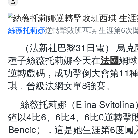
絲薇托莉娜
逆轉擊敗班西琪 生涯第6次
（法新社巴黎31日電） 烏克
種子絲薇托莉娜今天在
法國
網球
逆轉戲碼，成功擊倒大會第11
琪，晉級法網女單8強賽。
絲薇托莉娜（Elina Svitol
鐘以4比6、6比4、6比0逆轉擊敗班
Bencic），這是她生涯第6度