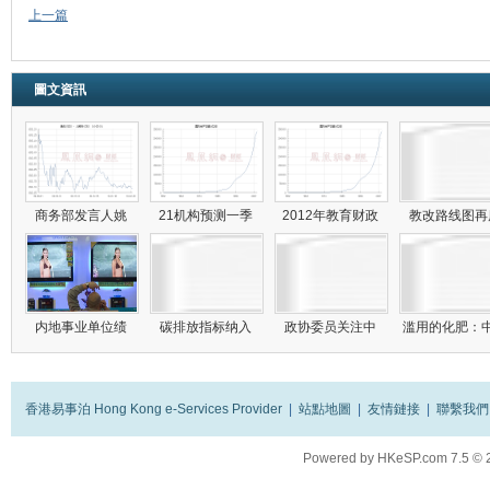
上一篇
圖文資訊
商务部发言人姚
21机构预测一季
2012年教育财政
教改路线图
内地事业单位绩
碳排放指标纳入
政协委员关注中
滥用的化肥：
香港易事泊 Hong Kong e-Services Provider
|
站點地圖
|
友情鏈接
|
聯繫我們
Powered by
HKeSP.com
7.5
© 