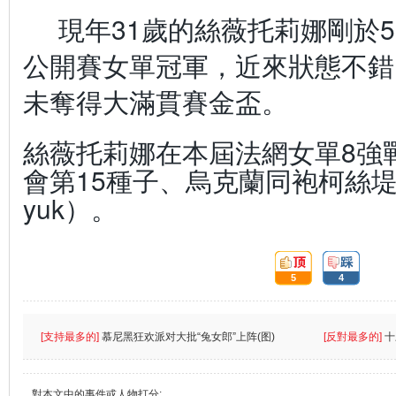
現年31歲的絲薇托莉娜剛於
公開賽女單冠軍，近來狀態不錯
未奪得大滿貫賽金盃。
絲薇托莉娜在本屆法網女單8強
會第15種子、烏克蘭同袍柯絲堤雅克
yuk）。
頂:
踩:
5
4
[支持最多的]
慕尼黑狂欢派对大批“兔女郎”上阵(图)
[反對最多的]
十
對本文中的事件或人物打分: