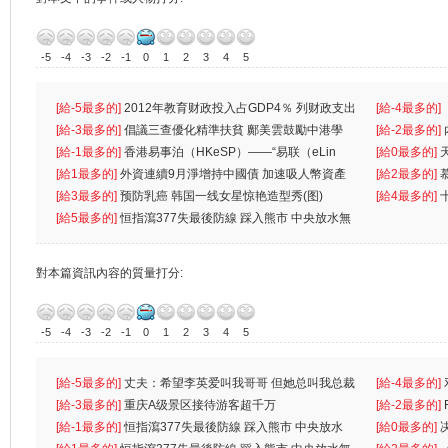
-5
-4
-3
-2
-1
0
1
2
3
4
5
[給-5最多的]
2012年教育财政投入占GDP4％ 列财政支出
[給-4最多的]
首位
[給-3最多的]
倡議三查優化精準扶貧 鄺美雲鼓勵中港學
一
[給-2最多的]
生
[給-1最多的]
香港易事泊（HKeSP）——“易联（eLin
人
[給0最多的]
k）”项目
[給1最多的]
外資連續9月淨增持中國債 加速吸人幣資產
[給2最多的]
[給3最多的]
预防乳癌 韩国一线女星惊艳造型秀(图)
[給4最多的]
[給5最多的]
恒指瀉377失最後防線 踩入熊市 中央放水無
對本篇資訊內容的質量打分:
-5
-4
-3
-2
-1
0
1
2
3
4
5
[給-5最多的]
丈夫：希望李英爱叫我哥哥 但她总叫我总裁
[給-4最多的]
先
[給-3最多的]
重庆A级景区接待游客超千万
离
[給-2最多的]
[給-1最多的]
恒指瀉377失最後防線 踩入熊市 中央放水
[給0最多的]